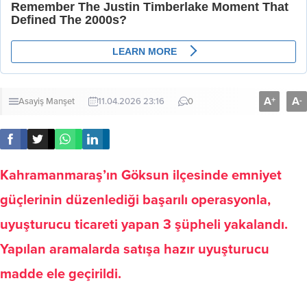
A
A
+
-
Asayiş
Manşet
11.04.2026 23:16
0
Kahramanmaraş’ın Göksun ilçesinde emniyet
güçlerinin düzenlediği başarılı operasyonla,
uyuşturucu ticareti yapan 3 şüpheli yakalandı.
Yapılan aramalarda satışa hazır uyuşturucu
madde ele geçirildi.