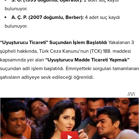
S. O. (1999 doğumlu, Operatör):
2 adet suç kaydı
bulunuyor.
A. Ç. P. (2007 doğumlu, Berber):
4 adet suç kaydı
bulunuyor.
“Uyuşturucu Ticareti” Suçundan İşlem Başlatıldı
Yakalanan 3
şüpheli hakkında, Türk Ceza Kanunu’nun (TCK) 188. maddesi
kapsamında yer alan
“Uyuşturucu Madde Ticareti Yapmak”
suçundan adli işlem başlatıldı. Emniyetteki sorguları tamamlanan
şahısların adliyeye sevk edileceği öğrenildi.