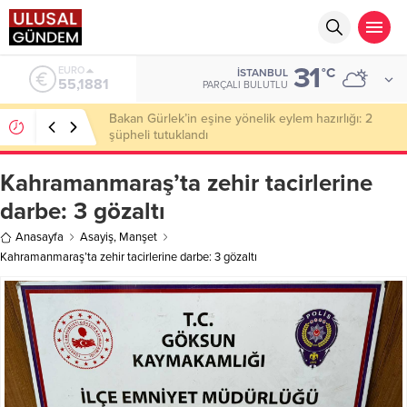
31
ALTIN
°C
İSTANBUL
6.660,55
PARÇALI BULUTLU
Ahbap Derneği’nde milyonluk vurgun iddiası: Haluk
Levent ve Ekibine gözaltı
Kahramanmaraş’ta zehir tacirlerine
darbe: 3 gözaltı
Anasayfa
Asayiş
,
Manşet
Kahramanmaraş’ta zehir tacirlerine darbe: 3 gözaltı