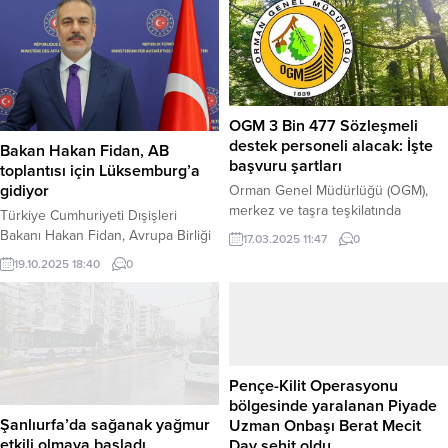
OGM 3 Bin 477 Sözleşmeli
destek personeli alacak: İşte
Bakan Hakan Fidan, AB
başvuru şartları
toplantısı için Lüksemburg’a
gidiyor
Orman Genel Müdürlüğü (OGM),
merkez ve taşra teşkilatında
Türkiye Cumhuriyeti Dışişleri
görevlendirilmek üzere toplam
Bakanı Hakan Fidan, Avrupa Birliği
17.03.2025 11:47
0
3.477 sözleşmeli destek personeli
(AB) Dış İlişkiler Konseyi
19.10.2025 18:40
0
alımı yapacağını duyurdu. Yazılı ve
kapsamında düzenlenecek önemli
sözlü sınav yapılmaksızın, 2024 yılı
bir toplantıya katılmak üzere
Kamu Personeli Seçme Sınavı
Lüksemburg’u ziyaret edecek.
(KPSS) B grubu puan sıralaması
Haber Merkezi – Bakan Fidan’ın,
esas alınarak gerçekleştirilecek
19-20 Ekim 2025 tarihlerinde
alım için başvurular bugün (17 Mart
Lüksemburg’da gerçekleştirilecek
Pençe-Kilit Operasyonu
2025) itibarıyla başladı. OGM’nin
olan “Bölgelerarası Güvenlik ve
bölgesinde yaralanan Piyade
yaptığı açıklamaya göre,...
Bağlantısallık” konulu Bakanlar
Şanlıurfa’da sağanak yağmur
Uzman Onbaşı Berat Mecit
Toplantısı’na iştirak edeceği
etkili olmaya başladı
Day şehit oldu