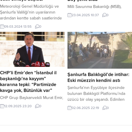
bildirildi. Ulusal Gündem sitesinden
Meteoroloji Genel Müdürlüğü ve
Milli Savunma Bakanlığı (MSB),
daha fazla şey...
Şanlıurfa Valiliği’nin uyarılarının
Pençe-Kilit Operasyonu bölgesinde
23.04.2025 10:37
0
ardından kentte sabah saatlerinde
terör örgütü mensuplarının saldırısı
hafif başlayan yağmur, öğlen
sonucu ağır yaralanan Piyade
09.03.2024 13:55
0
saatlerinde sağanak şeklinde
Uzman Onbaşı Berat Mecit Day’ın
yağmaya başladı. Yağmurdan dolayı
tedavi gördüğü hastanede şehit
bazı yollarda su birikintileri oluştu.
olduğunu duyurdu. Bakanlıktan
Sabah saatlerinde hafif bir şekilde
yapılan açıklamaya göre, Pençe-Kilit
başlayan yağmur, öğle saatlerine
Operasyonu bölgesinde 22 Nisan
doğru etkisini artırdı ve sağanak
tarihinde terör örgütü üyeleri
şeklinde yağmaya başladı. Yağmur,
tarafından bir saldırı düzenlendi. Bu
kent merkezini ve bazı ilçeleri...
saldırıda kahraman silah
CHP’li Emir’den “İstanbul il
Şanlıurfa Balıklıgöl’de intihar:
arkadaşımız Piyade Uzman...
başkanlığı’na kayyım”
Eski müezzin kendini astı
kararına tepki: “Partimizde
Şanlıurfa’nın Eyyübiye ilçesinde
kavga yok, Bütünlük var”
bulunan Balıklıgöl Platformu’nda
CHP Grup Başkanvekili Murat Emir,
üzücü bir olay yaşandı. Edinilen
mahkeme kararıyla partisinin
bilgilere göre, M.K. (40) isimli bir
12.09.2025 23:20
0
02.06.2025 22:19
0
İstanbul İl Başkanlığı’na geçici
şahıs, platform üzerindeki bir çorba
yönetim kurulu atanmasını “CHP’ye
evinin yanında bulunan demir
kavgalı bir parti görüntüsü verme
korkuluklara kendini asarak
amacı” olarak nitelendirdi.
yaşamına son verdi. Olay, Balıklıgöl