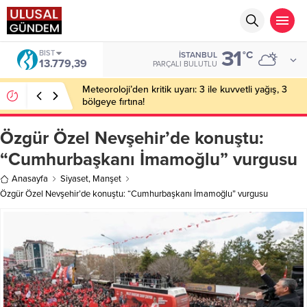
31
BIST
°C
İSTANBUL
13.779,39
PARÇALI BULUTLU
Meteoroloji’den kritik uyarı: 3 ile kuvvetli yağış, 3
bölgeye fırtına!
Özgür Özel Nevşehir’de konuştu:
“Cumhurbaşkanı İmamoğlu” vurgusu
Anasayfa
Siyaset
,
Manşet
Özgür Özel Nevşehir’de konuştu: “Cumhurbaşkanı İmamoğlu” vurgusu