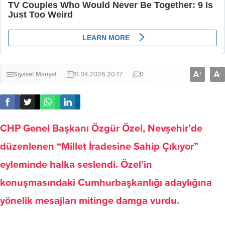
A
A
+
-
Siyaset
Manşet
11.04.2026 20:17
0
CHP Genel Başkanı Özgür Özel, Nevşehir’de
düzenlenen “Millet İradesine Sahip Çıkıyor”
eyleminde halka seslendi. Özel’in
konuşmasındaki Cumhurbaşkanlığı adaylığına
yönelik mesajları mitinge damga vurdu.