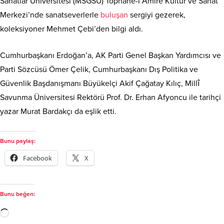
Sanatlar Üniversitesi (MSGSÜ) Tophane-i Âmire Kültür ve Sanat
Merkezi’nde sanatseverlerle
buluşan
sergiyi gezerek,
koleksiyoner Mehmet Çebi’den bilgi aldı.
Cumhurbaşkanı Erdoğan’a, AK Parti Genel Başkan Yardımcısı ve
Parti Sözcüsü Ömer Çelik, Cumhurbaşkanı Dış Politika ve
Güvenlik Başdanışmanı Büyükelçi Akif Çağatay Kılıç, Millî
Savunma Üniversitesi Rektörü Prof. Dr. Erhan Afyoncu ile tarihçi
yazar Murat Bardakçı da eşlik etti.
Bunu paylaş:
Facebook
X
Bunu beğen: