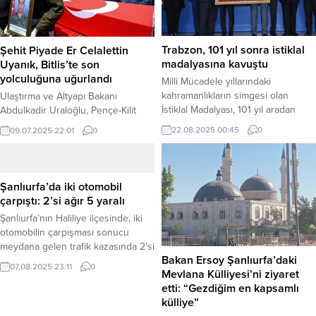
Trabzon, 101 yıl sonra istiklal
Şehit Piyade Er Celalettin
madalyasına kavuştu
Uyanık, Bitlis’te son
yolculuğuna uğurlandı
Milli Mücadele yıllarındaki
kahramanlıkların simgesi olan
Ulaştırma ve Altyapı Bakanı
İstiklal Madalyası, 101 yıl aradan
Abdulkadir Uraloğlu, Pençe-Kilit
sonra Türkiye Büyük Millet
Harekâtı bölgesinde görev
22.08.2025 00:45
0
09.07.2025 22:01
0
Meclisi’nde düzenlenen törenle
yaparken metan gazına maruz
Trabzon’a verildi. Törene katılan
kalarak şehit olan Piyade
Trabzon Büyükşehir Belediye
Sözleşmeli Er Celattin Uyanık’ın
Başkanı Ahmet Metin Genç, tarihi
cenaze törenine katıldı. Piyade
Şanlıurfa’da iki otomobil
bir gurur yaşadıklarını ifade ederek,
Sözleşmeli Er Celattin Uyanık,
çarpıştı: 2’si ağır 5 yaralı
“Bu madalya yalnızca şehrimizin
şehidin memleketi Bitlis’te son
Şanlıurfa’nın Haliliye ilçesinde, iki
değil, tüm milletimizin
yolculuğuna uğurlandı. Ulaştırma
otomobilin çarpışması sonucu
kahramanlıklarının tescilidir.
ve Altyapı Bakanı Abdulkadir
meydana gelen trafik kazasında 2’si
Trabzon’un ve Trabzonluların
Uraloğlu’nun da katılım sağladığı
Bakan Ersoy Şanlıurfa’daki
ağır 5 kişi yaralandı. Haber Merkezi
göğsünde ilelebet onurla...
törende Şehit Uyanık için Bitlis...
07.08.2025 23:11
0
Mevlana Külliyesi’ni ziyaret
– Kaza, Haliliye ilçesine bağlı Sırrın
etti: “Gezdiğim en kapsamlı
Mahallesi’nde meydana geldi.
külliye”
Edinilen bilgiye göre, sürücüleri ve