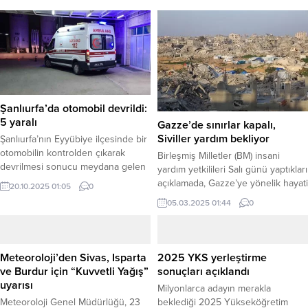
Şanlıurfa’da otomobil devrildi:
5 yaralı
Gazze’de sınırlar kapalı,
Siviller yardım bekliyor
Şanlıurfa’nın Eyyübiye ilçesinde bir
otomobilin kontrolden çıkarak
Birleşmiş Milletler (BM) insani
devrilmesi sonucu meydana gelen
yardım yetkilileri Salı günü yaptıkları
trafik kazasında 5 kişi yaralandı.
açıklamada, Gazze’ye yönelik hayati
20.10.2025 01:05
0
Haber Merkezi – Kaza, Akabe
önem taşıyan sınır kapılarının
05.03.2025 01:44
0
Mahallesi yakınlarında meydana
kapanmasının, bölgede aylardır
geldi. Edinilen bilgilere göre, Ş.S.
süren çatışmalar, yoksulluk ve
yönetimindeki 27 ACG 133 plakalı
açlıkla mücadele eden sivillerin
otomobil, sürücüsünün direksiyon
hayatlarını ciddi şekilde tehlikeye
Meteoroloji’den Sivas, Isparta
2025 YKS yerleştirme
hakimiyetini kaybetmesi sonucu
attığı uyarısında bulundu. BM
ve Burdur için “Kuvvetli Yağış”
sonuçları açıklandı
kontrolden çıkarak devrildi. İhbar
Sözcüsü Stéphane Dujarric, New
uyarısı
Milyonlarca adayın merakla
üzerine kaza yerine çok sayıda
York’taki BM Genel Merkezi’nde
Meteoroloji Genel Müdürlüğü, 23
beklediği 2025 Yükseköğretim
sağlık...
yaptığı basın açıklamasında, Kerem