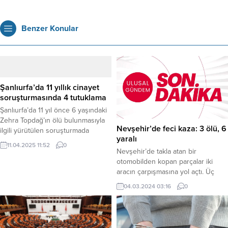
Benzer Konular
Şanlıurfa’da 11 yıllık cinayet
soruşturmasında 4 tutuklama
Şanlıurfa’da 11 yıl önce 6 yaşındaki
Zehra Topdağ’ın ölü bulunmasıyla
Nevşehir’de feci kaza: 3 ölü, 6
ilgili yürütülen soruşturmada
yaralı
önemli bir gelişme yaşandı. İl
11.04.2025 11:52
0
Jandarma Komutanlığı tarafından
Nevşehir’de takla atan bir
kurulan özel ekibin ulaştığı yeni
otomobilden kopan parçalar iki
deliller ışığında gözaltına alınan 13
aracın çarpışmasına yol açtı. Üç
şüpheliden 4’ü tutuklandı. Olay,
otomobilin karıştığı kazada ilk
04.03.2024 03:16
0
2014 yılında Şanlıurfa’nın merkez
belirlemelere göre 3 kişi hayatını
Eyyübiye ilçesine bağlı kırsal
kaybetti, 6 kişi de yaralandı. Kazaya
Akdilek Mahallesi’nde meydana
Nevşehir-Kayseri karayolu Bozca
geldi. O dönem ilkokul...
köyü yakınlarında seyir eden 46 KK