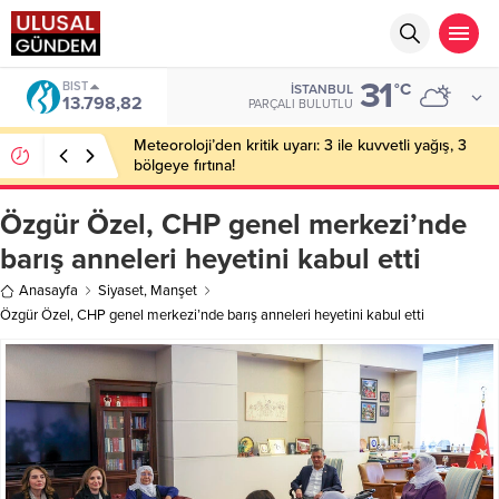
31
BIST
°C
İSTANBUL
13.798,82
PARÇALI BULUTLU
Meteoroloji’den kritik uyarı: 3 ile kuvvetli yağış, 3
bölgeye fırtına!
Özgür Özel, CHP genel merkezi’nde
barış anneleri heyetini kabul etti
Anasayfa
Siyaset
,
Manşet
Özgür Özel, CHP genel merkezi’nde barış anneleri heyetini kabul etti