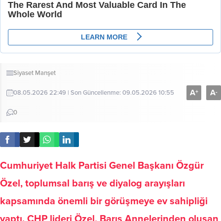
Siyaset
Manşet
A
A
+
-
08.05.2026 22:49 | Son Güncellenme: 09.05.2026 10:55
0
Cumhuriyet Halk Partisi Genel Başkanı Özgür
Özel, toplumsal barış ve diyalog arayışları
kapsamında önemli bir görüşmeye ev sahipliği
yaptı. CHP lideri Özel, Barış Annelerinden oluşan