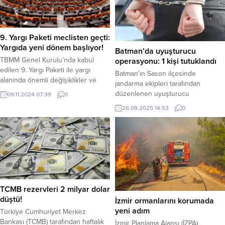
933 plakalı otomobilin
sürücüsünün direksiyon
hakimiyetini kaybetmesi ve takla
atması sebep oldu. Takla...
9. Yargı Paketi meclisten geçti:
Yargıda yeni dönem başlıyor!
Batman’da uyuşturucu
TBMM Genel Kurulu’nda kabul
operasyonu: 1 kişi tutuklandı
edilen 9. Yargı Paketi ile yargı
Batman’ın Sason ilçesinde
alanında önemli değişiklikler ve
jandarma ekipleri tarafından
düzenlemeler hayata geçiyor.
düzenlenen uyuşturucu
09.11.2024 07:39
0
Uzlaştırma, arabuluculuk, Hukuk
operasyonunda, yaklaşık 3
26.09.2025 14:53
0
Mesleklerine Giriş Sınavı, hakaret
kilogram kubar esrar ele geçirildi.
suçu ve yediemin otoparklarında
Olayla ilgili gözaltına alınan bir
satışı yapılacak araçlara ilişkin yeni
şüpheli tutuklandı. Haber Merkezi –
düzenlemeler getirildi. İşte 9. Yargı
Batman İl Jandarma
Paketi’ndeki önemli değişiklikler:
Komutanlığı’ndan yapılan
Yargı Reformu devam ediyor:
açıklamaya göre, uyuşturucuyla
Ulusal Gündem sitesinden daha
mücadele faaliyetleri kapsamında
fazla...
23 Eylül’de Sason ilçesine bağlı
TCMB rezervleri 2 milyar dolar
Gürpınar Mahallesi’ndeki bir adrese
düştü!
İzmir ormanlarını korumada
operasyon düzenlendi. Ş.Ç. isimli...
yeni adım
Türkiye Cumhuriyet Merkez
Bankası (TCMB) tarafından haftalık
İzmir Planlama Ajansı (İZPA)