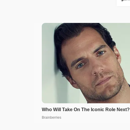
harc
payl