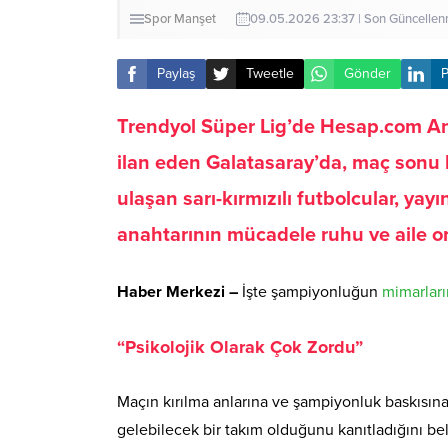
Spor
Manşet
09.05.2026 23:37 | Son Güncelle
Paylaş
Tweetle
Gönder
P
Trendyol Süper Lig’de Hesap.com A
ilan eden Galatasaray’da, maç sonu
ulaşan sarı-kırmızılı futbolcular, yay
anahtarının mücadele ruhu ve aile o
Haber Merkezi –
İşte şampiyonluğun
mimarlar
“Psikolojik Olarak Çok Zordu”
Maçın kırılma anlarına ve şampiyonluk baskısına
gelebilecek bir takım olduğunu kanıtladığını beli