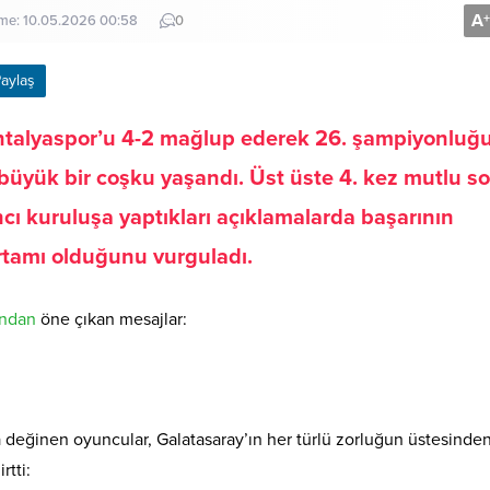
A
+
nme: 10.05.2026 00:58
0
aylaş
ntalyaspor’u 4-2 mağlup ederek 26. şampiyonluğ
 büyük bir coşku yaşandı
. Üst üste 4. kez mutlu s
ıncı kuruluşa yaptıkları açıklamalarda başarının
rtamı olduğunu vurguladı
.
ından
öne çıkan mesajlar:
 değinen oyuncular, Galatasaray’ın her türlü zorluğun üstesinde
rtti: