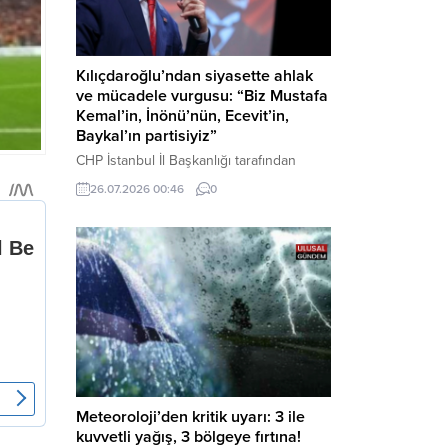
Kılıçdaroğlu’ndan siyasette ahlak
ve mücadele vurgusu: “Biz Mustafa
Kemal’in, İnönü’nün, Ecevit’in,
Baykal’ın partisiyiz”
CHP İstanbul İl Başkanlığı tarafından
düzenlenen Üye Katılım Töreni’nde
26.07.2026 00:46
0
konuşan Kemal Kılıçdaroğlu; partinin
tarihsel misyonundan siyasette ahlaka,
beşli çetelerle mücadeleden Aile
Destekleri Sigortası’na kadar birçok kritik
konuda sert ve net mesajlar verdi. Haber
Merkezi – CHP Genel Başkanı Kemal
Kılıçdaroğlu, Rauf Denktaş Kültür
Merkezi’nde gerçekleştirilen ve yeni
üyelere rozetlerinin takıldığı...
Meteoroloji’den kritik uyarı: 3 ile
kuvvetli yağış, 3 bölgeye fırtına!