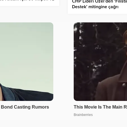
CHP Lideri Özel’den ‘Filisti
adı: Skandal belgeleri
Destek’ mitingine çağrı
aşıldı!