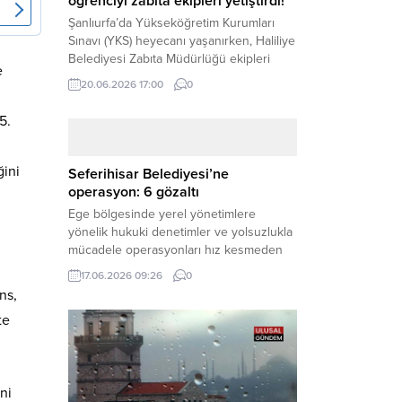
öğrenciyi zabıta ekipleri yetiştirdi!
Şanlıurfa’da Yükseköğretim Kurumları
Sınavı (YKS) heyecanı yaşanırken, Haliliye
Belediyesi Zabıta Müdürlüğü ekipleri
e
geleceğini belirleyecek sınava geç kalma
20.06.2026 17:00
0
tehlikesiyle karşı karşıya kalan bir
öğrencinin yardımına Hızır gibi yetişti.
5.
Haber Merkezi – Geleceklerini
şekillendirmek için YKS salonlarının
yolunu tutan binlerce aday arasında,
ğini
Seferihisar Belediyesi’ne
sınav yerine zamanında ulaşamayan bir
operasyon: 6 gözaltı
öğrenci büyük bir panik yaşadı....
Ege bölgesinde yerel yönetimlere
yönelik hukuki denetimler ve yolsuzlukla
mücadele operasyonları hız kesmeden
devam ediyor. İzmir’in turistik ilçelerinden
17.06.2026 09:26
0
Seferihisar Belediyesi, sabah saatlerinde
ns,
düzenlenen şok bir rüşvet
te
operasyonuyla sarsıldı. Haber Merkezi –
İzmir Cumhuriyet Başsavcılığı
koordinesinde yürütülen geniş kapsamlı
yolsuzluk ve mali suçlar soruşturması
ni
kapsamında düğmeye basıldı. Edinilen ilk