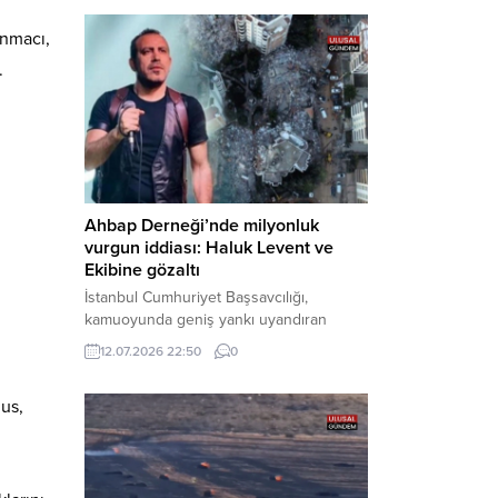
Bakırköy Cumhuriyet Başsavcılığı
tarafından yürütülen geniş kapsamlı
unmacı,
soruşturma çerçevesinde gözaltına
.
alınan şüphelilerin emniyetteki işlemleri
tamamlandı. Güvenlik birimlerindeki
sorgularının ardından yoğun güvenlik
önlemleri altında adliyeye sevk edilen
U.Y. ve...
Ahbap Derneği’nde milyonluk
vurgun iddiası: Haluk Levent ve
Ekibine gözaltı
İstanbul Cumhuriyet Başsavcılığı,
kamuoyunda geniş yankı uyandıran
Ahbap Derneği’ne yönelik kapsamlı bir
12.07.2026 22:50
0
soruşturma başlattığını ve Dernek
Başkanı Haluk Levent dâhil bazı
us,
şüphelilerin gözaltına alındığını açıkladı.
Yürütülen tahkikatın “Dernekler
Kanunu’na muhalefet”, “suçtan
kaynaklanan mal varlığı değerlerini
aklama” ve “örgüt” suçlamaları