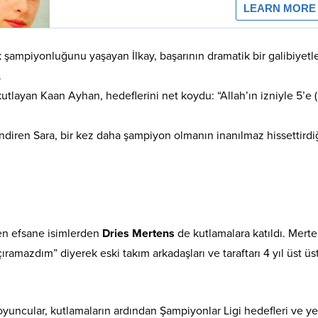
k şampiyonluğunu yaşayan İlkay, başarının dramatik bir galibiyetl
.
ayan Kaan Ayhan, hedeflerini net koydu: “Allah’ın izniyle 5’e (
endiren Sara, bir kez daha şampiyon olmanın inanılmaz hissettirdi
len efsane isimlerden
Dries Mertens
de kutlamalara katıldı
. Merte
ramazdım” diyerek eski takım arkadaşları ve taraftarı 4 yıl üst üs
oyuncular, kutlamaların ardından Şampiyonlar Ligi hedefleri ve ye