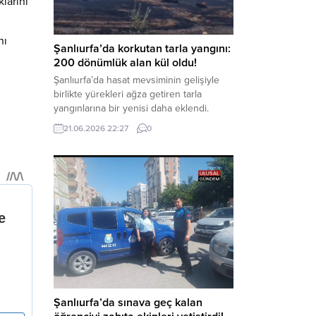
larını
kapsamında derinleştirildiği bildirildi.
Haber Merkezi – Soruşturmanın
nı
odağında, özellikle 6 Şubat...
Şanlıurfa’da korkutan tarla yangını:
200 dönümlük alan kül oldu!
Şanlıurfa’da hasat mevsiminin gelişiyle
birlikte yürekleri ağza getiren tarla
yangınlarına bir yenisi daha eklendi.
Hilvan ilçesinde çıkan yangında, 50
21.06.2026 22:27
0
dönümü biçilmemiş buğday olmak üzere
toplam 200 dönümlük arazi alevlere
teslim olarak küle döndü. Haber Merkezi
– Yangın, Şanlıurfa’nın Hilvan ilçesine
bağlı Agilmuz köyünde meydana geldi.
Edinilen bilgilere göre, henüz
belirlenemeyen...
Şanlıurfa’da sınava geç kalan