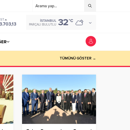
32
IST
°C
İSTANBUL
3.703,13
PARÇALI BULUTLU
ĞER
TÜMÜNÜ GÖSTER →