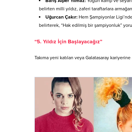
Barış Alper Yılmaz:
Yoğun kamp ve seyaha
belirten milli yıldız, zaferi taraftarlara armağan
Uğurcan Çakır:
Hem Şampiyonlar Ligi’nde 
belirterek, “Hak edilmiş bir şampiyonluk” yor
“5. Yıldız İçin Başlayacağız”
Takıma yeni katılan veya Galatasaray kariyerine