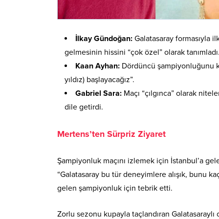
İlkay Gündoğan:
Galatasaray formasıyla il
gelmesinin hissini “çok özel” olarak tanımladı
Kaan Ayhan:
Dördüncü şampiyonluğunu kutl
yıldız) başlayacağız”.
Gabriel Sara:
Maçı “çılgınca” olarak nitel
dile getirdi.
Mertens’ten Sürpriz Ziyaret
Şampiyonluk maçını izlemek için İstanbul’a ge
“Galatasaray bu tür deneyimlere alışık, bunu kaçı
gelen şampiyonluk için tebrik etti
.
Zorlu sezonu kupayla taçlandıran Galatasaraylı 