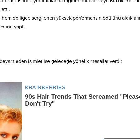
t temposunda yorulmalarına rağmen mücadeleyi asla bırakmadık
 etti.
hem de ligde sergilenen yüksek performansın ödülünü aldıkları
umunu yaptı.
 devam eden isimler ise geleceğe yönelik mesajlar verdi: