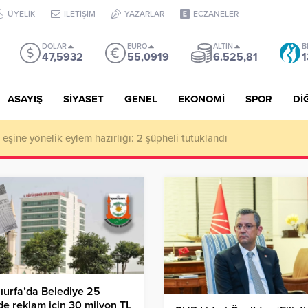
ÜYELİK
İLETİŞİM
YAZARLAR
ECZANELER
DOLAR
EURO
ALTIN
B
47,5932
55,0919
6.525,81
1
ASAYIŞ
SİYASET
GENEL
EKONOMİ
SPOR
Dİ
de milyonluk vurgun iddiası: Haluk Levent ve Ekibine gözaltı
ıurfa’da Belediye 25
e reklam için 30 milyon TL