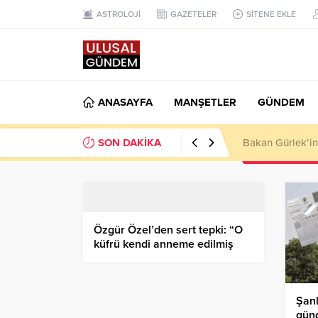
ASTROLOJİ
GAZETELER
SİTENE EKLE
ANASAYFA
MANŞETLER
GÜNDEM
SON DAKİKA
Ahbap Derneği’n
Özgür Özel’den sert tepki: “O
küfrü kendi anneme edilmiş
sayıyorum”
Şanl
günd