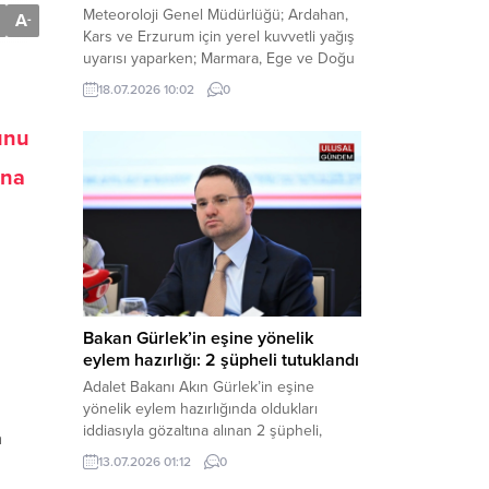
Meteoroloji Genel Müdürlüğü; Ardahan,
A
-
Kars ve Erzurum için yerel kuvvetli yağış
uyarısı yaparken; Marmara, Ege ve Doğu
Anadolu’nun belirli kesimlerinde ise
18.07.2026 10:02
0
saatte 60 kilometre hıza ulaşabilecek
kuvvetli rüzgarlara karşı vatandaşları
unu
tedbirli olmaya çağırdı. Haber Merkezi –
Çevre, Şehircilik ve İklim Değişikliği
ona
Bakanlığı Meteoroloji Genel Müdürlüğü,
ülke genelini kapsayan son hava...
Bakan Gürlek’in eşine yönelik
eylem hazırlığı: 2 şüpheli tutuklandı
Adalet Bakanı Akın Gürlek’in eşine
yönelik eylem hazırlığında oldukları
iddiasıyla gözaltına alınan 2 şüpheli,
n
çıkarıldıkları mahkemece tutuklanarak
13.07.2026 01:12
0
cezaevine gönderildi. Haber Merkezi –