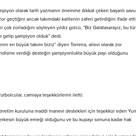
ampiyon olarak tarih yazmanın önemine dikkat çeken başarılı sav
or geçtiğini ancak takımdaki kalitenin zaferi getirdiğini ifade etti
 çok zorladığını söyleyen yıldız golcü, “Biz Galatasarayız, bu tür
 gelip şampiyon olduk” dedi.
nin en büyük takımı biziz” diyen Torreira, ailevi olarak zor
isine verdiği desteğin şampiyonlukta büyük payı olduğunu
tbolcular, camiaya teşekkürlerini iletti:
etim kuruluna maddi manevi destekleri için teşekkür eden Yun
 herkesin büyük emeği olduğunu ve bu kupayı sonuna kadar hak