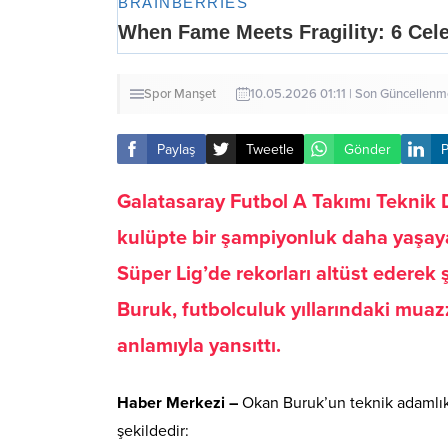
Spor
Manşet
10.05.2026 01:11 | Son Güncellenm
Paylaş
Tweetle
Gönder
P
Galatasaray Futbol A Takımı Teknik D
kulüpte bir şampiyonluk daha yaşayara
Süper Lig’de rekorları altüst ederek
Buruk, futbolculuk yıllarındaki mua
anlamıyla yansıttı
.
Haber Merkezi –
Okan Buruk’un teknik adamlık 
şekildedir: