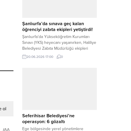
– Yangın, Şanlıurfa’nın Hilvan ilçesine
bağlı Agilmuz köyünde meydana geldi.
Edinilen bilgilere göre, henüz
belirlenemeyen...
Şanlıurfa’da sınava geç kalan
öğrenciyi zabıta ekipleri yetiştirdi!
Şanlıurfa’da Yükseköğretim Kurumları
Sınavı (YKS) heyecanı yaşanırken, Haliliye
Belediyesi Zabıta Müdürlüğü ekipleri
geleceğini belirleyecek sınava geç kalma
20.06.2026 17:00
0
tehlikesiyle karşı karşıya kalan bir
öğrencinin yardımına Hızır gibi yetişti.
Haber Merkezi – Geleceklerini
şekillendirmek için YKS salonlarının
yolunu tutan binlerce aday arasında,
sınav yerine zamanında ulaşamayan bir
 ol
öğrenci büyük bir panik yaşadı....