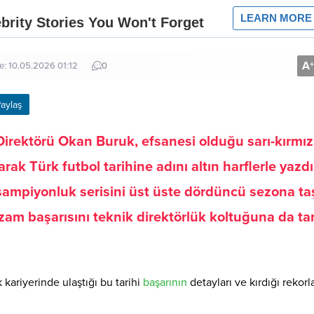
A
+
e: 10.05.2026 01:12
0
aylaş
irektörü Okan Buruk, efsanesi olduğu sarı-kırmızı
k Türk futbol tarihine adını altın harflerle yazdı
 şampiyonluk serisini üst üste dördüncü sezona ta
zzam başarısını teknik direktörlük koltuğuna da t
kariyerinde ulaştığı bu tarihi
başarının
detayları ve kırdığı rekorl