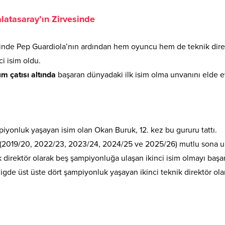
alatasaray’ın Zirvesinde
ihinde Pep Guardiola’nın ardından hem oyuncu hem de teknik dire
i isim oldu.
ım çatısı altında
başaran dünyadaki ilk isim olma unvanını elde et
iyonluk yaşayan isim olan Okan Buruk, 12. kez bu gururu tattı.
z (2019/20, 2022/23, 2023/24, 2024/25 ve 2025/26) mutlu sona ul
k direktör olarak beş şampiyonluğa ulaşan ikinci isim olmayı başar
ligde üst üste dört şampiyonluk yaşayan ikinci teknik direktör ola