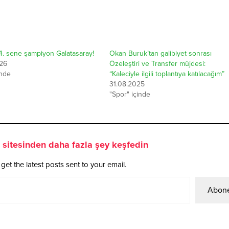
4. sene şampiyon Galatasaray!
Okan Buruk’tan galibiyet sonrası
26
Özeleştiri ve Transfer müjdesi:
inde
“Kaleciyle ilgili toplantıya katılacağım”
31.08.2025
"Spor" içinde
sitesinden daha fazla şey keşfedin
get the latest posts sent to your email.
Abone