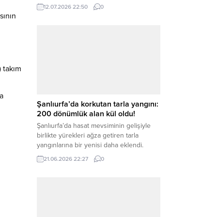
İstanbul Cumhuriyet Başsavcılığı,
sının
kamuoyunda geniş yankı uyandıran
Ahbap Derneği’ne yönelik kapsamlı bir
12.07.2026 22:50
0
soruşturma başlattığını ve Dernek
Başkanı Haluk Levent dâhil bazı
şüphelilerin gözaltına alındığını açıkladı.
Yürütülen tahkikatın “Dernekler
) takım
Kanunu’na muhalefet”, “suçtan
kaynaklanan mal varlığı değerlerini
la
aklama” ve “örgüt” suçlamaları
kapsamında derinleştirildiği bildirildi.
Haber Merkezi – Soruşturmanın
odağında, özellikle 6 Şubat...
Şanlıurfa’da korkutan tarla yangını:
200 dönümlük alan kül oldu!
Şanlıurfa’da hasat mevsiminin gelişiyle
birlikte yürekleri ağza getiren tarla
yangınlarına bir yenisi daha eklendi.
Hilvan ilçesinde çıkan yangında, 50
21.06.2026 22:27
0
dönümü biçilmemiş buğday olmak üzere
toplam 200 dönümlük arazi alevlere
teslim olarak küle döndü. Haber Merkezi