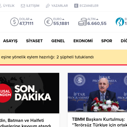
ÜYELİK
İLETİŞİM
YAZARLAR
ECZANELER
DOLAR
EURO
ALTIN
B
47,7111
55,1881
6.660,55
1
ASAYIŞ
SİYASET
GENEL
EKONOMİ
SPOR
Dİ
de milyonluk vurgun iddiası: Haluk Levent ve Ekibine gözaltı
TBMM Başkanı Kurtulmuş:
in, Batman ve Halfeti
“Terörsüz Türkiye için orta
diyelerine kayyum atandı