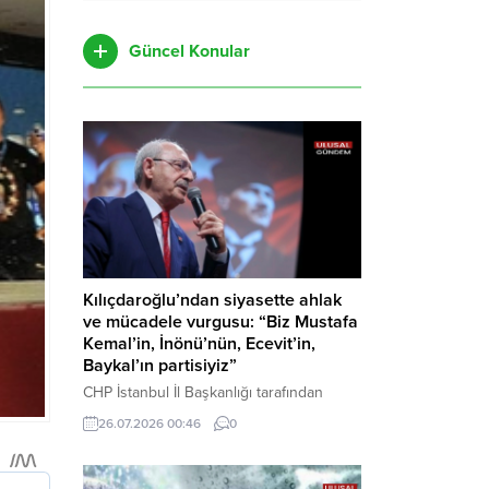
Güncel Konular
Kılıçdaroğlu’ndan siyasette ahlak
ve mücadele vurgusu: “Biz Mustafa
Kemal’in, İnönü’nün, Ecevit’in,
Baykal’ın partisiyiz”
CHP İstanbul İl Başkanlığı tarafından
düzenlenen Üye Katılım Töreni’nde
26.07.2026 00:46
0
konuşan Kemal Kılıçdaroğlu; partinin
tarihsel misyonundan siyasette ahlaka,
beşli çetelerle mücadeleden Aile