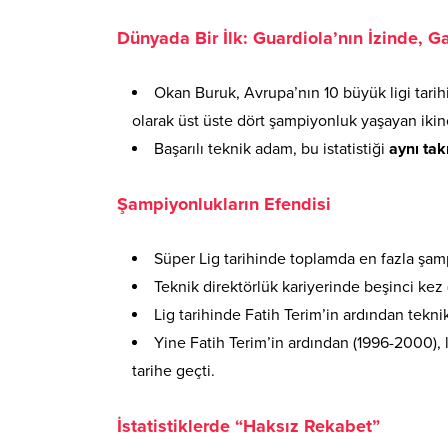
Dünyada Bir İlk: Guardiola’nın İzinde, G
Okan Buruk, Avrupa’nın 10 büyük ligi tar
olarak üst üste dört şampiyonluk yaşayan ikinc
Başarılı teknik adam, bu istatistiği
aynı tak
Şampiyonlukların Efendisi
Süper Lig tarihinde toplamda en fazla şamp
Teknik direktörlük kariyerinde beşinci ke
Lig tarihinde Fatih Terim’in ardından tekni
Yine Fatih Terim’in ardından (1996-2000), 
tarihe geçti.
İstatistiklerde “Haksız Rekabet”