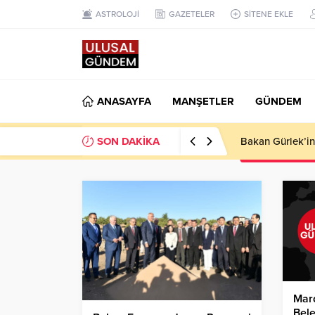
ASTROLOJİ
GAZETELER
SİTENE EKLE
ANASAYFA
MANŞETLER
GÜNDEM
SON DAKİKA
Ahbap Derneği’n
Mard
Bele