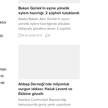
Bakan Gürlek’in eşine yönelik
eylem hazırlığı: 2 şüpheli tutuklandı
ktör
Adalet Bakanı Akın Gürlek’in eşine
yönelik eylem hazırlığında oldukları
iddiasıyla gözaltına alınan 2 şüpheli,
ti.
çıkarıldıkları mahkemece tutuklanarak
13.07.2026 01:12
0
cezaevine gönderildi. Haber Merkezi –
Bakırköy Cumhuriyet Başsavcılığı
tarafından yürütülen geniş kapsamlı
soruşturma çerçevesinde gözaltına
alınan şüphelilerin emniyetteki işlemleri
tamamlandı. Güvenlik birimlerindeki
aştı.
sorgularının ardından yoğun güvenlik
dı.
önlemleri altında adliyeye sevk edilen
rak
U.Y. ve...
Ahbap Derneği’nde milyonluk
vurgun iddiası: Haluk Levent ve
Ekibine gözaltı