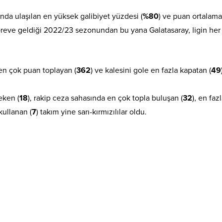
nda ulaşılan en yüksek galibiyet yüzdesi (
%80
) ve puan ortalama
öreve geldiği 2022/23 sezonundan bu yana Galatasaray, ligin her
 en çok puan toplayan (
362
) ve kalesini gole en fazla kapatan (
49
eken (
18
), rakip ceza sahasında en çok topla buluşan (
32
), en faz
kullanan (
7
) takım yine sarı-kırmızılılar oldu.