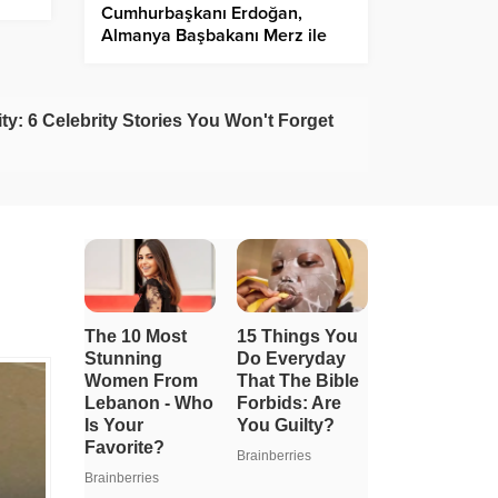
Cumhurbaşkanı Erdoğan,
k”
Almanya Başbakanı Merz ile
ortak basın toplantısı düzenledi