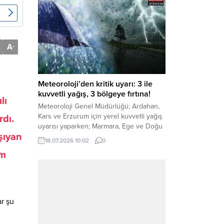
Destekleri Sigortası’na kadar birçok kritik
konuda sert ve net mesajlar verdi. Haber
Merkezi – CHP Genel Başkanı Kemal
Kılıçdaroğlu, Rauf Denktaş Kültür
Merkezi’nde gerçekleştirilen ve yeni
A
-
üyelere rozetlerinin takıldığı...
Meteoroloji’den kritik uyarı: 3 ile
kuvvetli yağış, 3 bölgeye fırtına!
lı
Meteoroloji Genel Müdürlüğü; Ardahan,
Kars ve Erzurum için yerel kuvvetli yağış
rdı
.
uyarısı yaparken; Marmara, Ege ve Doğu
şıyan
Anadolu’nun belirli kesimlerinde ise
18.07.2026 10:02
0
saatte 60 kilometre hıza ulaşabilecek
am
kuvvetli rüzgarlara karşı vatandaşları
tedbirli olmaya çağırdı. Haber Merkezi –
Çevre, Şehircilik ve İklim Değişikliği
Bakanlığı Meteoroloji Genel Müdürlüğü,
ülke genelini kapsayan son hava...
ar şu