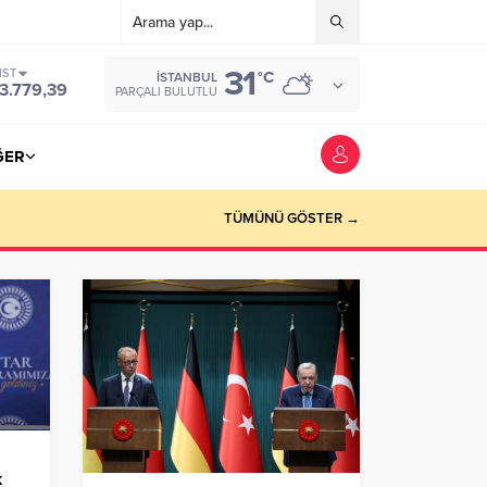
31
IST
°C
İSTANBUL
3.779,39
PARÇALI BULUTLU
ĞER
TÜMÜNÜ GÖSTER →
k