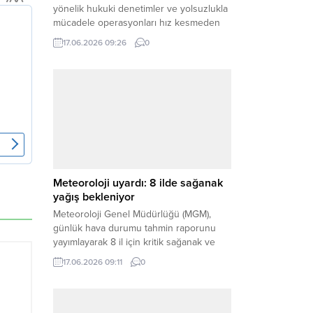
Seferihisar Belediyesi’ne
operasyon: 6 gözaltı
Ege bölgesinde yerel yönetimlere
yönelik hukuki denetimler ve yolsuzlukla
mücadele operasyonları hız kesmeden
devam ediyor. İzmir’in turistik ilçelerinden
17.06.2026 09:26
0
Seferihisar Belediyesi, sabah saatlerinde
düzenlenen şok bir rüşvet
operasyonuyla sarsıldı. Haber Merkezi –
İzmir Cumhuriyet Başsavcılığı
koordinesinde yürütülen geniş kapsamlı
yolsuzluk ve mali suçlar soruşturması
kapsamında düğmeye basıldı. Edinilen ilk
bilgilere göre,...
Meteoroloji uyardı: 8 ilde sağanak
yağış bekleniyor
Meteoroloji Genel Müdürlüğü (MGM),
günlük hava durumu tahmin raporunu
yayımlayarak 8 il için kritik sağanak ve
gök gürültülü sağanak yağış uyarısında
17.06.2026 09:11
0
bulundu. Yağışların yerel olarak etkili