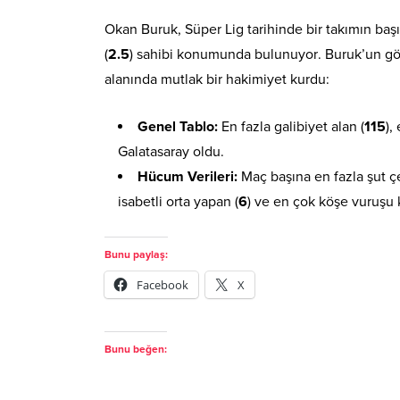
Okan Buruk, Süper Lig tarihinde bir takımın başı
(
2.5
) sahibi konumunda bulunuyor
. Buruk’un g
alanında mutlak bir hakimiyet kurdu:
Genel Tablo:
En fazla galibiyet alan (
115
),
Galatasaray oldu.
Hücum Verileri:
Maç başına en fazla şut ç
isabetli orta yapan (
6
) ve en çok köşe vuruşu 
Bunu paylaş:
Facebook
X
Bunu beğen: