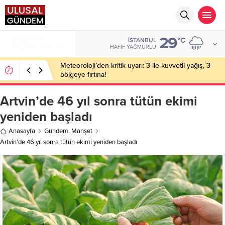
29
BIST
°C
İSTANBUL
13.779,39
HAFIF YAĞMURLU
Meteoroloji’den kritik uyarı: 3 ile kuvvetli yağış, 3
bölgeye fırtına!
Artvin’de 46 yıl sonra tütün ekimi
yeniden başladı
Anasayfa
Gündem
,
Manşet
Artvin’de 46 yıl sonra tütün ekimi yeniden başladı