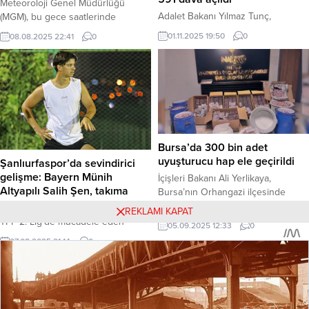
Meteoroloji Genel Müdürlüğü
Adalet Bakanı Yılmaz Tunç,
(MGM), bu gece saatlerinde
Kahramanmaraş merkezli 6 Şubat
Ankara’nın Mamak, Haymana ve
01.11.2025 19:50
0
08.08.2025 22:41
0
2023 depremleriyle ilgili bugüne
Polatlı ilçeleri için acil bir uyarı
kadar 2 bin 380 kişi hakkında ceza
yayımladı. Radar verilerine
soruşturması açıldığını belirterek,
dayandırılan uyarıda, önümüzdeki 2
“Şu anda 148 tutuklu, 60 hüküm
saat içinde etkili olması beklenen
özlü olmak üzere toplam 208 kişi
yerel kuvvetli gök gürültülü
tutuklu durumda. Halihazırda 837
sağanak yağışa karşı ani sel, su
soruşturma ve 2 bin 591 ceza
baskını ve dolu gibi olumsuzluklara
davası devam ediyor,” dedi. Haber
karşı dikkatli olunması istendi.
Bursa’da 300 bin adet
Merkezi...
Haber Merkezi...
uyuşturucu hap ele geçirildi
Şanlıurfaspor’da sevindirici
gelişme: Bayern Münih
İçişleri Bakanı Ali Yerlikaya,
Altyapılı Salih Şen, takıma
Bursa’nın Orhangazi ilçesinde
döndü
düzenlenen başarılı bir
REKLAMI KAPAT
operasyonla 300 bin adet
TFF 2. Lig’de mücadele eden
05.09.2025 12:33
0
uyuşturucu hap ve 48 kilogram
Şanlıurfaspor’da, geçtiğimiz
27.08.2025 21:14
0
uyuşturucu ham maddesinin ele
sezonun devre arasında sakatlanan
geçirildiğini duyurdu. Operasyonda
genç orta saha oyuncusu Salih
gözaltına alınan 3 şüpheliden 2’si
Şen’den müjdeli haber geldi.
tutuklanarak cezaevine gönderildi.
Bayern Münih altyapısından yetişen
Haber Merkezi – İçişleri Bakanı Ali
20 yaşındaki oyuncu, sakatlığını