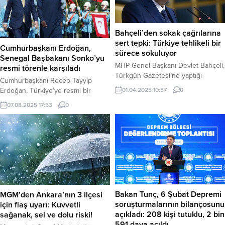
Bahçeli’den sokak çağrılarına
sert tepki: Türkiye tehlikeli bir
Cumhurbaşkanı Erdoğan,
sürece sokuluyor
Senegal Başbakanı Sonko’yu
MHP Genel Başkanı Devlet Bahçeli,
resmi törenle karşıladı
Türkgün Gazetesi’ne yaptığı
Cumhurbaşkanı Recep Tayyip
açıklamalarda, son günlerde yapılan
Erdoğan, Türkiye’ye resmi bir
01.04.2025 10:57
0
sokak çağrılarına sert tepki
ziyaret gerçekleştiren Senegal
07.08.2025 17:53
0
gösterdi. Bahçeli, Türkiye’nin çok
Başbakanı Ousmane Sonko’yu
tehlikeli bir sürece sokulmaya
Cumhurbaşkanlığı Külliyesi’nde
çalışıldığını belirtti. “Sokak Çağrıları
resmi törenle karşıladı. İki liderin
Toplumsal Huzuru Tehdit Ediyor”
görüşmelerinin ardından ortak
Bahçeli, açıklamasında şu ifadelere
basın toplantısı düzenlemesi ve
yer verdi: “Cumhuriyet Halk
çeşitli anlaşmalara imza atması
Partisi’nin başlattığı, bazı televizyon
bekleniyor. Ankara – Türkiye ile
kanallarının kadrolu yorumcuları
Senegal arasındaki ilişkileri
tarafından da desteklenen...
güçlendirmek amacıyla Ankara’ya
Bakan Tunç, 6 Şubat Depremi
MGM’den Ankara’nın 3 ilçesi
gelen Senegal Başbakanı
soruşturmalarının bilançosunu
için flaş uyarı: Kuvvetli
Ousmane Sonko için
açıkladı: 208 kişi tutuklu, 2 bin
sağanak, sel ve dolu riski!
Cumhurbaşkanlığı Külliyesi’nde...
591 dava açıldı