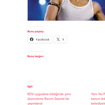
Bunu paylaş:
Facebook
X
Bunu beğen:
İlgili
KDV uygulama tebliğinde yeni
Yeni Yol P
düzenleme Resmi Gazete’de
kanun tekl
yayımlandı
belediyel