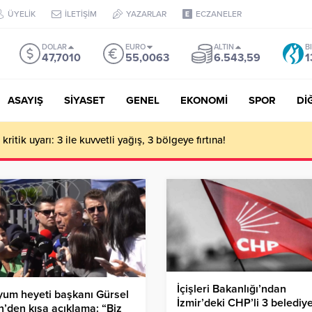
ÜYELİK
İLETİŞİM
YAZARLAR
ECZANELER
DOLAR
EURO
ALTIN
B
47,7010
55,0063
6.543,59
1
ASAYIŞ
SİYASET
GENEL
EKONOMİ
SPOR
Dİ
ritik uyarı: 3 ile kuvvetli yağış, 3 bölgeye fırtına!
İçişleri Bakanlığı’ndan
um heyeti başkanı Gürsel
İzmir’deki CHP’li 3 belediy
n’den kısa açıklama: “Biz