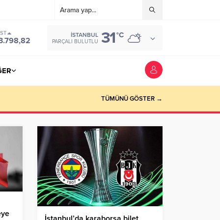
31
IST
°C
İSTANBUL
3.798,82
PARÇALI BULUTLU
ĞER
TÜMÜNÜ GÖSTER →
eye
İstanbul’da karaborsa bilet