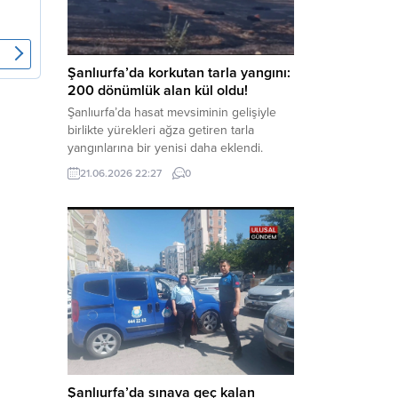
aklama” ve “örgüt” suçlamaları
kapsamında derinleştirildiği bildirildi.
Haber Merkezi – Soruşturmanın
odağında, özellikle 6 Şubat...
Şanlıurfa’da korkutan tarla yangını:
200 dönümlük alan kül oldu!
Şanlıurfa’da hasat mevsiminin gelişiyle
birlikte yürekleri ağza getiren tarla
yangınlarına bir yenisi daha eklendi.
Hilvan ilçesinde çıkan yangında, 50
21.06.2026 22:27
0
dönümü biçilmemiş buğday olmak üzere
toplam 200 dönümlük arazi alevlere
teslim olarak küle döndü. Haber Merkezi
– Yangın, Şanlıurfa’nın Hilvan ilçesine
bağlı Agilmuz köyünde meydana geldi.
Edinilen bilgilere göre, henüz
belirlenemeyen...
Şanlıurfa’da sınava geç kalan