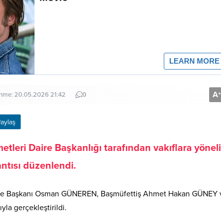
A
+
enme: 20.05.2026 21:42
0
aylaş
tleri Daire Başkanlığı tarafından vakıflara yönel
ntısı düzenlendi.
Daire Başkanı Osman GÜNEREN, Başmüfettiş Ahmet Hakan GÜNEY 
la gerçekleştirildi.