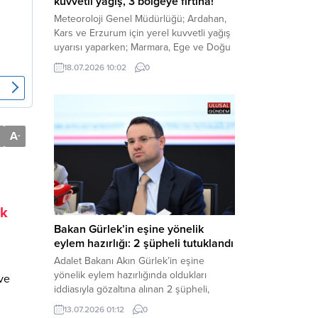
kuvvetli yağış, 3 bölgeye fırtına!
Meteoroloji Genel Müdürlüğü; Ardahan,
Kars ve Erzurum için yerel kuvvetli yağış
uyarısı yaparken; Marmara, Ege ve Doğu
Anadolu’nun belirli kesimlerinde ise
18.07.2026 10:02
0
saatte 60 kilometre hıza ulaşabilecek
kuvvetli rüzgarlara karşı vatandaşları
tedbirli olmaya çağırdı. Haber Merkezi –
Çevre, Şehircilik ve İklim Değişikliği
Bakanlığı Meteoroloji Genel Müdürlüğü,
A
-
ülke genelini kapsayan son hava...
ik
Bakan Gürlek’in eşine yönelik
eylem hazırlığı: 2 şüpheli tutuklandı
Adalet Bakanı Akın Gürlek’in eşine
yönelik eylem hazırlığında oldukları
ve
iddiasıyla gözaltına alınan 2 şüpheli,
çıkarıldıkları mahkemece tutuklanarak
13.07.2026 01:12
0
cezaevine gönderildi. Haber Merkezi –