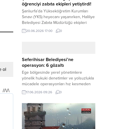
öğrenciyi zabıta ekipleri yetiştirdi!
Şanlıurfa’da Yükseköğretim Kurumları
Sınavı (YKS) heyecanı yaşanırken, Haliliye
Belediyesi Zabıta Müdürlüğü ekipleri
geleceğini belirleyecek sınava geç kalma
20.06.2026 17:00
0
tehlikesiyle karşı karşıya kalan bir
öğrencinin yardımına Hızır gibi yetişti.
Haber Merkezi – Geleceklerini
şekillendirmek için YKS salonlarının
yolunu tutan binlerce aday arasında,
Seferihisar Belediyesi’ne
sınav yerine zamanında ulaşamayan bir
operasyon: 6 gözaltı
öğrenci büyük bir panik yaşadı....
 ol
Ege bölgesinde yerel yönetimlere
yönelik hukuki denetimler ve yolsuzlukla
mücadele operasyonları hız kesmeden
devam ediyor. İzmir’in turistik ilçelerinden
17.06.2026 09:26
0
Seferihisar Belediyesi, sabah saatlerinde
düzenlenen şok bir rüşvet
operasyonuyla sarsıldı. Haber Merkezi –
İzmir Cumhuriyet Başsavcılığı
koordinesinde yürütülen geniş kapsamlı
yolsuzluk ve mali suçlar soruşturması