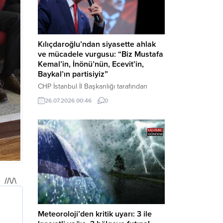
Kılıçdaroğlu’ndan siyasette ahlak
ve mücadele vurgusu: “Biz Mustafa
Kemal’in, İnönü’nün, Ecevit’in,
Baykal’ın partisiyiz”
CHP İstanbul İl Başkanlığı tarafından
düzenlenen Üye Katılım Töreni’nde
26.07.2026 00:46
0
konuşan Kemal Kılıçdaroğlu; partinin
tarihsel misyonundan siyasette ahlaka,
beşli çetelerle mücadeleden Aile
Destekleri Sigortası’na kadar birçok kritik
konuda sert ve net mesajlar verdi. Haber
Merkezi – CHP Genel Başkanı Kemal
Kılıçdaroğlu, Rauf Denktaş Kültür
Merkezi’nde gerçekleştirilen ve yeni
üyelere rozetlerinin takıldığı...
Meteoroloji’den kritik uyarı: 3 ile