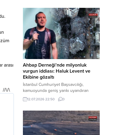
Bakırköy Cumhuriyet Başsavcılığı
tarafından yürütülen geniş kapsamlı
du.
soruşturma çerçevesinde gözaltına
alınan şüphelilerin emniyetteki işlemleri
tamamlandı. Güvenlik birimlerindeki
un
sorgularının ardından yoğun güvenlik
çözüm
önlemleri altında adliyeye sevk edilen
U.Y. ve...
Ahbap Derneği’nde milyonluk
r arası
vurgun iddiası: Haluk Levent ve
Ekibine gözaltı
İstanbul Cumhuriyet Başsavcılığı,
kamuoyunda geniş yankı uyandıran
Ahbap Derneği’ne yönelik kapsamlı bir
12.07.2026 22:50
0
soruşturma başlattığını ve Dernek
Başkanı Haluk Levent dâhil bazı
şüphelilerin gözaltına alındığını açıkladı.
Yürütülen tahkikatın “Dernekler
Kanunu’na muhalefet”, “suçtan
kaynaklanan mal varlığı değerlerini