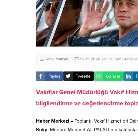
Genel
Manşet
20.05.2026 20:39 | Son Güncell
Paylaş
Tweetle
Gönder
P
Vakıflar Genel Müdürlüğü Vakıf Hizme
bilgilendirme ve değerlendirme topla
Haber Merkezi –
Toplantı; Vakıf Hizmetleri 
Bölge Müdürü Mehmet Ali PALALI’nın katılımlarıy