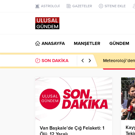
ASTROLOJİ
GAZETELER
SİTENE EKLE
ANASAYFA
MANŞETLER
GÜNDEM
SON DAKİKA
Meteoroloji’den k
Kayy
Van Başkale’de Çığ Felaketi: 1
Teki
Ölü, 12 Yaralı