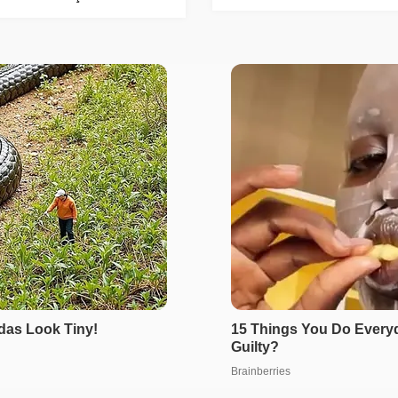
‘Çöp’ soruşturması
ize bakacağız”