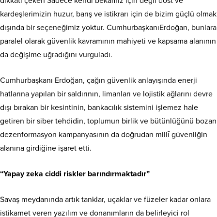
dikkati çeken Sadece kendi bekamız için değil dost ve
kardeşlerimizin huzur, barış ve istikrarı için de bizim güçlü olmak
dışında bir seçeneğimiz yoktur. CumhurbaşkanıErdoğan, bunlara
paralel olarak güvenlik kavramının mahiyeti ve kapsama alanının
da değişime uğradığını vurguladı.
Cumhurbaşkanı Erdoğan, çağın güvenlik anlayışında enerji
hatlarına yapılan bir saldırının, limanları ve lojistik ağlarını devre
dışı bırakan bir kesintinin, bankacılık sistemini işlemez hale
getiren bir siber tehdidin, toplumun birlik ve bütünlüğünü bozan
dezenformasyon kampanyasının da doğrudan millî güvenliğin
alanına girdiğine işaret etti.
“Yapay zeka ciddi riskler barındırmaktadır”
Savaş meydanında artık tanklar, uçaklar ve füzeler kadar onlara
istikamet veren yazılım ve donanımların da belirleyici rol