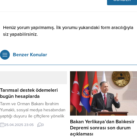
Henüz yorum yapılmamış. İlk yorumu yukarıdaki form aracılığıyla
siz yapabilirsiniz.
Benzer Konular
Tarımsal destek ödemeleri
bugün hesaplarda
Tarım ve Orman Bakanı İbrahim
Yumaklı, sosyal medya hesabından
yaptığı duyuru ile çiftçilere yönelik
Bakan Yerlikaya’dan Balıkesir
tarımsal destek ödemelerinin
25.04.2025 23:05
0
Depremi sonrası son durum
bugün hesaplara aktarılacağını
açıklaması
bildirdi. Bakan Yumaklı,