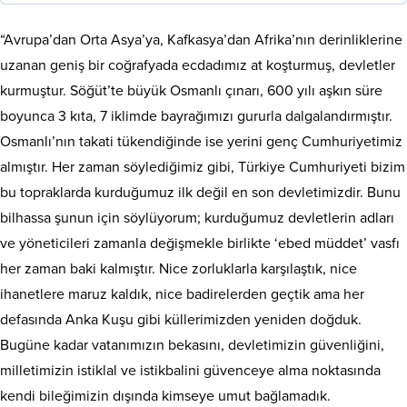
“Avrupa’dan Orta Asya’ya, Kafkasya’dan Afrika’nın derinliklerine
uzanan geniş bir coğrafyada ecdadımız at koşturmuş, devletler
kurmuştur. Söğüt’te büyük Osmanlı çınarı, 600 yılı aşkın süre
boyunca 3 kıta, 7 iklimde bayrağımızı gururla dalgalandırmıştır.
Osmanlı’nın takati tükendiğinde ise yerini genç Cumhuriyetimiz
almıştır. Her zaman söylediğimiz gibi, Türkiye Cumhuriyeti bizim
bu topraklarda kurduğumuz ilk değil en son devletimizdir. Bunu
bilhassa şunun için söylüyorum; kurduğumuz devletlerin adları
ve yöneticileri zamanla değişmekle birlikte ‘ebed müddet’ vasfı
her zaman baki kalmıştır. Nice zorluklarla karşılaştık, nice
ihanetlere maruz kaldık, nice badirelerden geçtik ama her
defasında Anka Kuşu gibi küllerimizden yeniden doğduk.
Bugüne kadar vatanımızın bekasını, devletimizin güvenliğini,
milletimizin istiklal ve istikbalini güvenceye alma noktasında
kendi bileğimizin dışında kimseye umut bağlamadık.