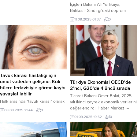
sürdürülebilir üretim için çiftçileri
İçişleri Bakanı Ali Yerlikaya,
desteklemeye devam ettiklerini ve
Balıkesir Sındırgı’daki deprem
“bereketin yüzyılı”na kararlı
bölgesinden yaptığı son dakika
11.08.2025 01:37
0
adımlarla ilerlediklerini belirtti.
açıklamasında, “Şu an itibarıyla
Yaptığı paylaşımda, toplam 6 milyar
arama kurtarma yaptığımız herhangi
669 milyon 644 bin lira tutarındaki
bir yıkık bina yok,” diyerek arama
destekleme ödemesinin...
kurtarma çalışmalarının
tamamlandığını bildirdi. Bakan
Yerlikaya, depremde yaralananların
sayısının 29’a yükseldiğini ve
kırsalda 16 binanın yıkıldığını belirtti.
Haber Merkezi – Dün akşam saat
Tavuk karası hastalığı için
19.53’te meydana...
umut vadeden gelişme: Kök
Türkiye Ekonomisi OECD’de
hücre tedavisiyle görme kaybı
2’nci, G20’de 4’üncü sırada
yavaşlatılabilir
Ticaret Bakanı Ömer Bolat, 2025
Halk arasında “tavuk karası” olarak
yılı ikinci çeyrek ekonomik verilerini
bilinen ve ilerleyici görme kaybına
değerlendirdi. Haber Merkezi –
08.08.2025 21:44
0
neden olan retinitis pigmentosa
Türkiye ekonomisi, 2020’de yüzde
01.09.2025 19:52
0
hastalığı için kök hücre tedavisi
1,8, 2021’de yüzde 11,8, 2022’de
umut oluyor. Uzmanlar, bu
yüzde 5,4, 2023’te yüzde 5,
yöntemin kesin bir tedavi olmasa
2024’te yüzde 3,3 büyüdü. 2025’in