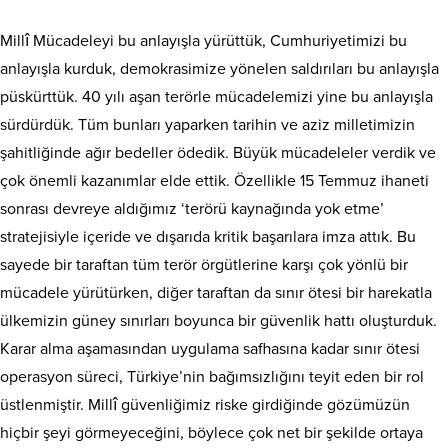
Millî Mücadeleyi bu anlayışla yürüttük, Cumhuriyetimizi bu
anlayışla kurduk, demokrasimize yönelen saldırıları bu anlayışla
püskürttük. 40 yılı aşan terörle mücadelemizi yine bu anlayışla
sürdürdük. Tüm bunları yaparken tarihin ve aziz milletimizin
şahitliğinde ağır bedeller ödedik. Büyük mücadeleler verdik ve
çok önemli kazanımlar elde ettik. Özellikle 15 Temmuz ihaneti
sonrası devreye aldığımız ‘terörü kaynağında yok etme’
stratejisiyle içeride ve dışarıda kritik başarılara imza attık. Bu
sayede bir taraftan tüm terör örgütlerine karşı çok yönlü bir
mücadele yürütürken, diğer taraftan da sınır ötesi bir harekatla
ülkemizin güney sınırları boyunca bir güvenlik hattı oluşturduk.
Karar alma aşamasından uygulama safhasına kadar sınır ötesi
operasyon süreci, Türkiye’nin bağımsızlığını teyit eden bir rol
üstlenmiştir. Millî güvenliğimiz riske girdiğinde gözümüzün
hiçbir şeyi görmeyeceğini, böylece çok net bir şekilde ortaya