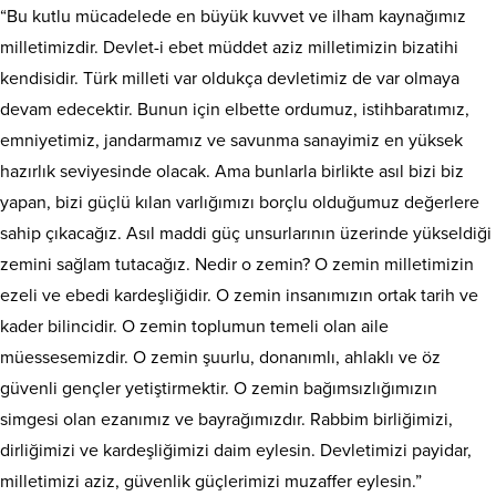
“Bu kutlu mücadelede en büyük kuvvet ve ilham kaynağımız
milletimizdir. Devlet-i ebet müddet aziz milletimizin bizatihi
kendisidir. Türk milleti var oldukça devletimiz de var olmaya
devam edecektir. Bunun için elbette ordumuz, istihbaratımız,
emniyetimiz, jandarmamız ve savunma sanayimiz en yüksek
hazırlık seviyesinde olacak. Ama bunlarla birlikte asıl bizi biz
yapan, bizi güçlü kılan varlığımızı borçlu olduğumuz değerlere
sahip çıkacağız. Asıl maddi güç unsurlarının üzerinde yükseldiği
zemini sağlam tutacağız. Nedir o zemin? O zemin milletimizin
ezeli ve ebedi kardeşliğidir. O zemin insanımızın ortak tarih ve
kader bilincidir. O zemin toplumun temeli olan aile
müessesemizdir. O zemin şuurlu, donanımlı, ahlaklı ve öz
güvenli gençler yetiştirmektir. O zemin bağımsızlığımızın
simgesi olan ezanımız ve bayrağımızdır. Rabbim birliğimizi,
dirliğimizi ve kardeşliğimizi daim eylesin. Devletimizi payidar,
milletimizi aziz, güvenlik güçlerimizi muzaffer eylesin.”