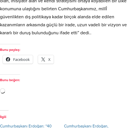
olan, inisiyatif alan ve kendi stratejisini ortaya koyabilen bir ülke
konumuna ulaştığını belirten Cumhurbaşkanımız, millî
güvenlikten dış politikaya kadar birçok alanda elde edilen
kazanımların arkasında güçlü bir irade, uzun vadeli bir vizyon ve
kararlı bir duruş bulunduğunu ifade etti” dedi..
Bunu paylaş:
Facebook
X
Bunu beğen:
İlgili
Cumhurbaşkanı Erdoğan: “40
Cumhurbaşkanı Erdoğan,