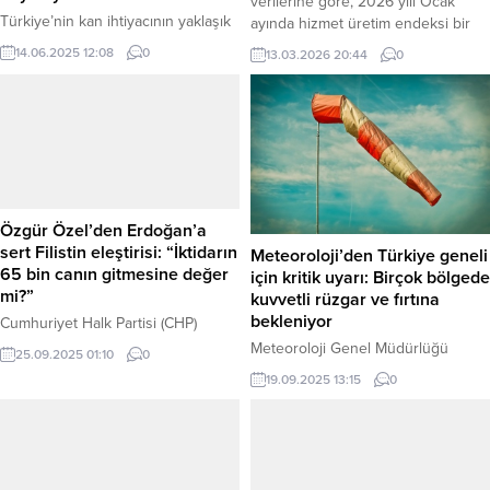
verilerine göre, 2026 yılı Ocak
Türkiye’nin kan ihtiyacının yaklaşık
ayında hizmet üretim endeksi bir
yüzde 90’ını karşılayan Türk Kızılay,
önceki yılın aynı ayına göre yüzde
14.06.2025 12:08
0
13.03.2026 20:44
0
2,3 milyon gönüllü kan bağışçısına
0,4 azalırken, aylık bazda yüzde
ulaşarak dünya genelinde 3. sırada
0,2 geriledi. Bununla birlikte, bilgi
yer aldı. Her bir kan bağışı, üç
ve iletişim ile konaklama ve yiyecek
hastaya umut olurken, Kızılay her
hizmetlerinde artışlar kaydedildi.
gün 1.140 hastanenin kan ve kan
Haber Merkezi – Türkiye İstatistik
ürünü ihtiyacını karşılıyor. Kurum,
Kurumu (TÜİK) tarafından açıklanan
günlük ortalama 9 bin ünite kan
Hizmet Üretim...
bağışına ihtiyaç duyulduğunu...
Özgür Özel’den Erdoğan’a
sert Filistin eleştirisi: “İktidarın
Meteoroloji’den Türkiye geneli
65 bin canın gitmesine değer
için kritik uyarı: Birçok bölgede
mi?”
kuvvetli rüzgar ve fırtına
bekleniyor
Cumhuriyet Halk Partisi (CHP)
Genel Başkanı Özgür Özel,
Meteoroloji Genel Müdürlüğü
25.09.2025 01:10
0
İstanbul Eyüpsultan’da düzenlenen
(MGM), 19 Eylül Cuma günü (bugün)
19.09.2025 13:15
0
“Filistin’e Destek Mitingi”nde
için aralarında Ege, Akdeniz, İç
yaptığı konuşmada, hükümetin
Anadolu ve Doğu Anadolu’nun da
Filistin politikasını ve
bulunduğu çok sayıda bölgede
Cumhurbaşkanı Recep Tayyip
kuvvetli rüzgar ve yer yer fırtına
Erdoğan’ın ABD Başkanı Donald
uyarısında bulundu. Haber Merkezi