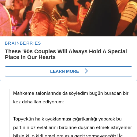
Mahkeme salonlarında da söyledim bugün buradan bir
kez daha ilan ediyorum:
Topyekün halk ayaklanması çığırtkanlığı yaparak bu
partinin öz evlatlarını birbirine düşman etmek isteyenler
bilsin ki; o kirli emellere asla geçit vermeyeceğiz! İç