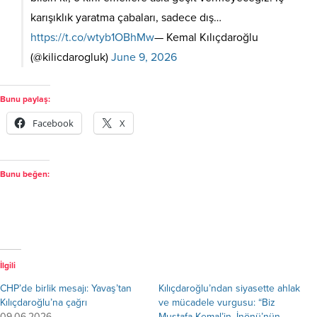
karışıklık yaratma çabaları, sadece dış…
https://t.co/wtyb1OBhMw
— Kemal Kılıçdaroğlu
(@kilicdarogluk)
June 9, 2026
Bunu paylaş:
Facebook
X
Bunu beğen:
İlgili
CHP’de birlik mesajı: Yavaş’tan
Kılıçdaroğlu’ndan siyasette ahlak
Kılıçdaroğlu’na çağrı
ve mücadele vurgusu: “Biz
09.06.2026
Mustafa Kemal’in, İnönü’nün,