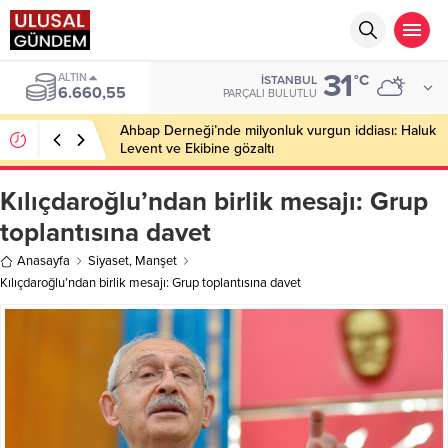
31
ALTIN
°C
İSTANBUL
6.660,55
PARÇALI BULUTLU
Ahbap Derneği’nde milyonluk vurgun iddiası: Haluk
Levent ve Ekibine gözaltı
Kılıçdaroğlu’ndan birlik mesajı: Grup
toplantısına davet
Anasayfa
Siyaset
,
Manşet
Kılıçdaroğlu’ndan birlik mesajı: Grup toplantısına davet