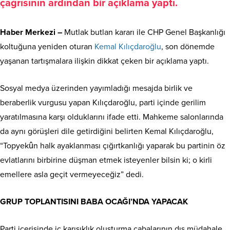
çağrısının ardından bir açıklama yaptı.
Haber Merkezi –
Mutlak butlan kararı ile CHP Genel Başkanlığı
koltuğuna yeniden oturan
Kemal Kılıçdaroğlu
, son dönemde
yaşanan tartışmalara ilişkin dikkat çeken bir açıklama yaptı.
Sosyal medya üzerinden yayımladığı mesajda birlik ve
beraberlik vurgusu yapan Kılıçdaroğlu, parti içinde gerilim
yaratılmasına karşı olduklarını ifade etti. Mahkeme salonlarında
da aynı görüşleri dile getirdiğini belirten Kemal Kılıçdaroğlu,
“Topyekûn halk ayaklanması çığırtkanlığı yaparak bu partinin öz
evlatlarını birbirine düşman etmek isteyenler bilsin ki; o kirli
emellere asla geçit vermeyeceğiz” dedi.
GRUP TOPLANTISINI BABA OCAĞI’NDA YAPACAK
Parti içerisinde iç karışıklık oluşturma çabalarının dış müdahale