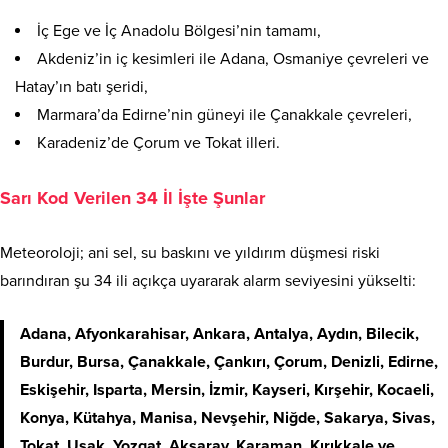
İç Ege ve İç Anadolu Bölgesi’nin tamamı,
Akdeniz’in iç kesimleri ile Adana, Osmaniye çevreleri ve
Hatay’ın batı şeridi,
Marmara’da Edirne’nin güneyi ile Çanakkale çevreleri,
Karadeniz’de Çorum ve Tokat illeri.
Sarı Kod Verilen 34 İl İşte Şunlar
Meteoroloji; ani sel, su baskını ve yıldırım düşmesi riski
barındıran şu 34 ili açıkça uyararak alarm seviyesini yükselti:
Adana, Afyonkarahisar, Ankara, Antalya, Aydın, Bilecik,
Burdur, Bursa, Çanakkale, Çankırı, Çorum, Denizli, Edirne,
Eskişehir, Isparta, Mersin, İzmir, Kayseri, Kırşehir, Kocaeli,
Konya, Kütahya, Manisa, Nevşehir, Niğde, Sakarya, Sivas,
Tokat, Uşak, Yozgat, Aksaray, Karaman, Kırıkkale ve