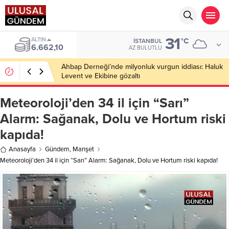
31
ALTIN
°C
İSTANBUL
6.662,10
AZ BULUTLU
Ahbap Derneği’nde milyonluk vurgun iddiası: Haluk
Levent ve Ekibine gözaltı
Meteoroloji’den 34 il için “Sarı”
Alarm: Sağanak, Dolu ve Hortum riski
kapıda!
Anasayfa
Gündem
,
Manşet
Meteoroloji’den 34 il için “Sarı” Alarm: Sağanak, Dolu ve Hortum riski kapıda!