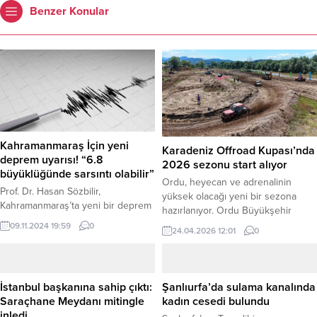
Benzer Konular
Kahramanmaraş İçin yeni
Karadeniz Offroad Kupası’nda
deprem uyarısı! “6.8
2026 sezonu start alıyor
büyüklüğünde sarsıntı olabilir”
Ordu, heyecan ve adrenalinin
Prof. Dr. Hasan Sözbilir,
yüksek olacağı yeni bir sezona
Kahramanmaraş’ta yeni bir deprem
hazırlanıyor. Ordu Büyükşehir
riski olduğunu belirterek, Maraş
Belediyesi ile Türkiye Otomobil
09.11.2024 19:59
0
24.04.2026 12:01
0
Fay Zonu’nun henüz kırılmadığını
Sporları Federasyonu’nun iş
ve 6.8 büyüklüğünde deprem
birliğinde gerçekleştirilecek 19.
üretebileceği uyarısında bulundu.
Karadeniz Offroad Kupası’nın 2026
Dokuz Eylül Üniversitesi
yılı yarış takvimi kamuoyuyla
İstanbul başkanına sahip çıktı:
Şanlıurfa’da sulama kanalında
Mühendislik Fakültesi Jeoloji
paylaşıldı. Haber Merkezi – Ordu,
Saraçhane Meydanı mitingle
kadın cesedi bulundu
Bölümü Öğretim Üyesi ve AFAD
adrenalin dolu bir sezona
inledi