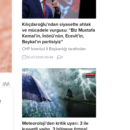
Kılıçdaroğlu’ndan siyasette ahlak
ve mücadele vurgusu: “Biz Mustafa
Kemal’in, İnönü’nün, Ecevit’in,
Baykal’ın partisiyiz”
CHP İstanbul İl Başkanlığı tarafından
düzenlenen Üye Katılım Töreni’nde
26.07.2026 00:46
0
konuşan Kemal Kılıçdaroğlu; partinin
tarihsel misyonundan siyasette ahlaka,
beşli çetelerle mücadeleden Aile
Destekleri Sigortası’na kadar birçok kritik
konuda sert ve net mesajlar verdi. Haber
Merkezi – CHP Genel Başkanı Kemal
Kılıçdaroğlu, Rauf Denktaş Kültür
Merkezi’nde gerçekleştirilen ve yeni
üyelere rozetlerinin takıldığı...
Meteoroloji’den kritik uyarı: 3 ile
kuvvetli yağış, 3 bölgeye fırtına!