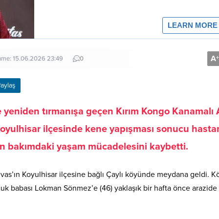
A
+
enme: 15.06.2026 23:49
0
aylaş
kte yeniden tırmanışa geçen Kırım Kongo Kanamalı 
 Koyulhisar ilçesinde kene yapışması sonucu hast
ğun bakımdaki yaşam mücadelesini kaybetti.
Sivas’ın Koyulhisar ilçesine bağlı Çaylı köyünde meydana geldi. 
uk babası Lokman Sönmez’e (46) yaklaşık bir hafta önce arazide