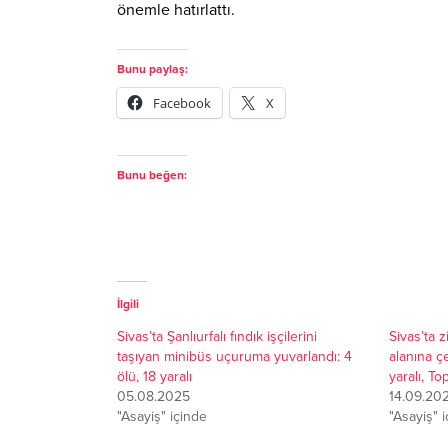
önemle hatırlattı.
Bunu paylaş:
Facebook
X
Bunu beğen:
İlgili
Sivas’ta Şanlıurfalı fındık işçilerini
Sivas’ta z
taşıyan minibüs uçuruma yuvarlandı: 4
alanına ç
ölü, 18 yaralı
yaralı, To
05.08.2025
14.09.20
"Asayiş" içinde
"Asayiş" 