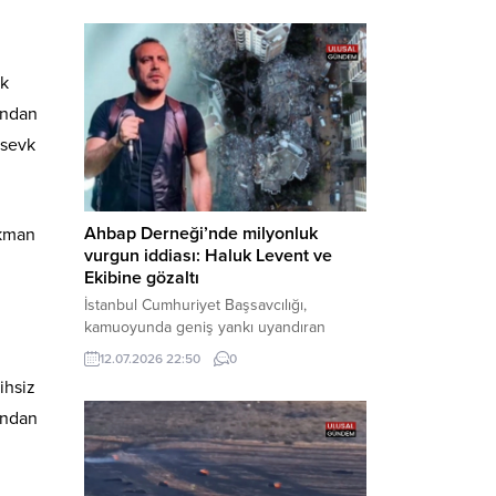
Bakırköy Cumhuriyet Başsavcılığı
tarafından yürütülen geniş kapsamlı
soruşturma çerçevesinde gözaltına
rk
alınan şüphelilerin emniyetteki işlemleri
tamamlandı. Güvenlik birimlerindeki
ından
sorgularının ardından yoğun güvenlik
 sevk
önlemleri altında adliyeye sevk edilen
U.Y. ve...
Ahbap Derneği’nde milyonluk
okman
vurgun iddiası: Haluk Levent ve
Ekibine gözaltı
İstanbul Cumhuriyet Başsavcılığı,
kamuoyunda geniş yankı uyandıran
Ahbap Derneği’ne yönelik kapsamlı bir
12.07.2026 22:50
0
soruşturma başlattığını ve Dernek
ihsiz
Başkanı Haluk Levent dâhil bazı
şüphelilerin gözaltına alındığını açıkladı.
ından
Yürütülen tahkikatın “Dernekler
Kanunu’na muhalefet”, “suçtan
kaynaklanan mal varlığı değerlerini