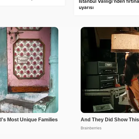
İstanbul Valiliği’nden fırtın
etin vicdanıyla kuruldu”
uyarısı