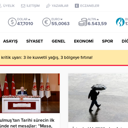
ÜYELİK
İLETİŞİM
YAZARLAR
ECZANELER
DOLAR
EURO
ALTIN
B
47,7010
55,0063
6.543,59
1
ASAYIŞ
SİYASET
GENEL
EKONOMİ
SPOR
Dİ
ritik uyarı: 3 ile kuvvetli yağış, 3 bölgeye fırtına!
ulmuş’tan Tarihi sürecin ilk
nde net mesajlar: “Masa,