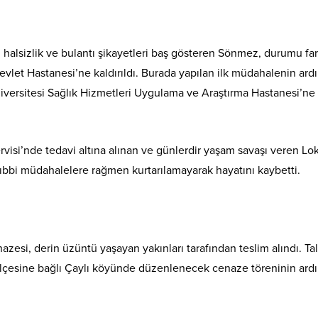
halsizlik ve bulantı şikayetleri baş gösteren Sönmez, durumu fa
Devlet Hastanesi’ne kaldırıldı. Burada yapılan ilk müdahalenin ard
versitesi Sağlık Hizmetleri Uygulama ve Araştırma Hastanesi’ne
rvisi’nde tedavi altına alınan ve günlerdir yaşam savaşı veren L
tıbbi müdahalelere rağmen kurtarılamayarak hayatını kaybetti.
si, derin üzüntü yaşayan yakınları tarafından teslim alındı. Tal
ilçesine bağlı Çaylı köyünde düzenlenecek cenaze töreninin ard