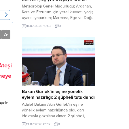
Meteoroloji Genel Müdürlüğü; Ardahan,
Kars ve Erzurum için yerel kuvvetli yağış
uyarısı yaparken; Marmara, Ege ve Doğu
Anadolu’nun belirli kesimlerinde ise
18.07.2026 10:02
0
saatte 60 kilometre hıza ulaşabilecek
A
-
kuvvetli rüzgarlara karşı vatandaşları
tedbirli olmaya çağırdı. Haber Merkezi –
Çevre, Şehircilik ve İklim Değişikliği
Bakanlığı Meteoroloji Genel Müdürlüğü,
ülke genelini kapsayan son hava...
Ateşi
aneye
Bakan Gürlek’in eşine yönelik
eylem hazırlığı: 2 şüpheli tutuklandı
Köyde
Adalet Bakanı Akın Gürlek’in eşine
yönelik eylem hazırlığında oldukları
iddiasıyla gözaltına alınan 2 şüpheli,
çıkarıldıkları mahkemece tutuklanarak
13.07.2026 01:12
0
cezaevine gönderildi. Haber Merkezi –