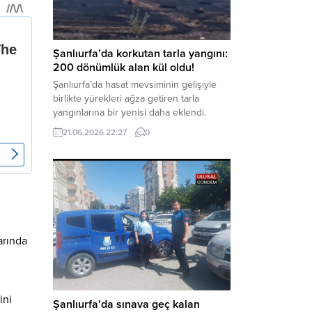
aklama” ve “örgüt” suçlamaları
kapsamında derinleştirildiği bildirildi.
Haber Merkezi – Soruşturmanın
odağında, özellikle 6 Şubat...
Şanlıurfa’da korkutan tarla yangını:
200 dönümlük alan kül oldu!
Şanlıurfa’da hasat mevsiminin gelişiyle
birlikte yürekleri ağza getiren tarla
yangınlarına bir yenisi daha eklendi.
Hilvan ilçesinde çıkan yangında, 50
21.06.2026 22:27
0
dönümü biçilmemiş buğday olmak üzere
toplam 200 dönümlük arazi alevlere
teslim olarak küle döndü. Haber Merkezi
– Yangın, Şanlıurfa’nın Hilvan ilçesine
bağlı Agilmuz köyünde meydana geldi.
Edinilen bilgilere göre, henüz
belirlenemeyen...
arında
ini
Şanlıurfa’da sınava geç kalan