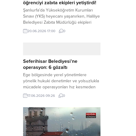
öğrenciyi zabıta ekipleri yetiştirdi!
Şanlıurfa’da Yükseköğretim Kurumları
Sınavı (YKS) heyecanı yaşanırken, Haliliye
Belediyesi Zabıta Müdürlüğü ekipleri
geleceğini belirleyecek sınava geç kalma
20.06.2026 17:00
0
tehlikesiyle karşı karşıya kalan bir
öğrencinin yardımına Hızır gibi yetişti.
Haber Merkezi – Geleceklerini
şekillendirmek için YKS salonlarının
yolunu tutan binlerce aday arasında,
Seferihisar Belediyesi’ne
sınav yerine zamanında ulaşamayan bir
operasyon: 6 gözaltı
öğrenci büyük bir panik yaşadı....
Ege bölgesinde yerel yönetimlere
yönelik hukuki denetimler ve yolsuzlukla
mücadele operasyonları hız kesmeden
devam ediyor. İzmir’in turistik ilçelerinden
17.06.2026 09:26
0
Seferihisar Belediyesi, sabah saatlerinde
düzenlenen şok bir rüşvet
operasyonuyla sarsıldı. Haber Merkezi –
İzmir Cumhuriyet Başsavcılığı
koordinesinde yürütülen geniş kapsamlı
yolsuzluk ve mali suçlar soruşturması
kapsamında düğmeye basıldı. Edinilen ilk