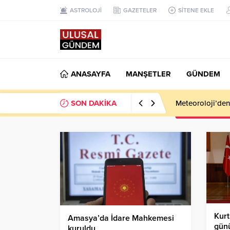
ASTROLOJİ
GAZETELER
SİTENE EKLE
ANASAYFA
MANŞETLER
GÜNDEM
SON DAKİKA
Meteoroloji’den k
Kurt
Amasya’da İdare Mahkemesi
günü
kuruldu