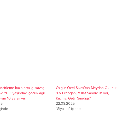
incirleme kaza ortalığı savaş
Özgür Özel Sivas’tan Meydan Okudu:
evirdi: 3 yaşındaki çocuk ağır
“Ey Erdoğan, Millet Sandık İstiyor,
plam 10 yaralı var
Kaçma; Getir Sandığı!”
25
22.08.2025
içinde
"Siyaset" içinde