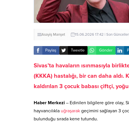
Asayiş
Manşet
15.06.2026 17:42 | Son Güncell
Paylaş
Tweetle
Gönder
P
Sivas’ta havaların ısınmasıyla birli
(KKKA) hastalığı, bir can daha aldı.
kaldırılan 3 çocuk babası çiftçi, yo
Haber Merkezi
– Edinilen bilgilere göre olay, 
hayvancılıkla
uğraşarak
geçimini sağlayan 3 çoc
bulunduğu sırada kene tutundu.