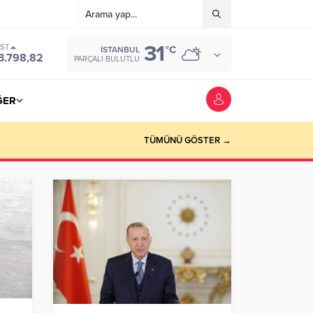
31
IST
°C
İSTANBUL
3.798,82
PARÇALI BULUTLU
ĞER
TÜMÜNÜ GÖSTER →