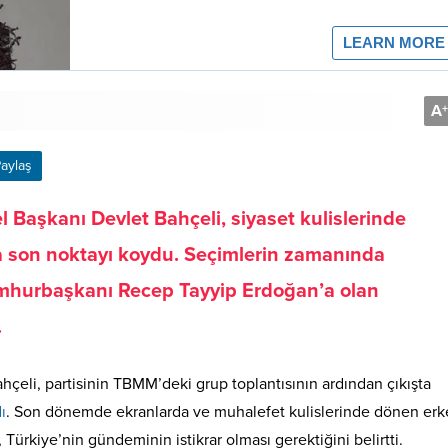
A
+
aylaş
l Başkanı Devlet Bahçeli, siyaset kulislerinde
a son noktayı koydu. Seçimlerin zamanında
umhurbaşkanı Recep Tayyip Erdoğan’a olan
.
eli, partisinin TBMM’deki grup toplantısının ardından çıkışta
ı
. Son dönemde ekranlarda ve muhalefet kulislerinde dönen er
Türkiye’nin gündeminin istikrar olması gerektiğini belirtti.