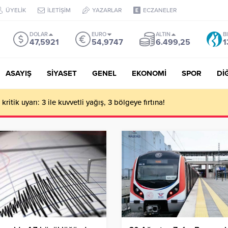
ÜYELİK
İLETİŞİM
YAZARLAR
ECZANELER
DOLAR
EURO
ALTIN
B
47,5921
54,9747
6.499,25
1
ASAYIŞ
SİYASET
GENEL
EKONOMİ
SPOR
Dİ
ritik uyarı: 3 ile kuvvetli yağış, 3 bölgeye fırtına!