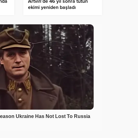
’nda
Artvin’de 46 yıl sonra tütün
ekimi yeniden başladı