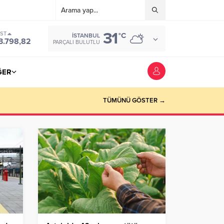
31
IST
°C
İSTANBUL
3.798,82
PARÇALI BULUTLU
ĞER
TÜMÜNÜ GÖSTER →