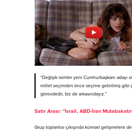
“Değişik isimler yeni Cumhurbaşkanı adayı ola
millet seçimden önce seçime getirilmiş gibi 
görevdedir, biz de arkasındayız.”
Satır Arası: “İsrail, ABD-İran Mutabakatı
Grup toplantısı çıkışında küresel gelişmelere de