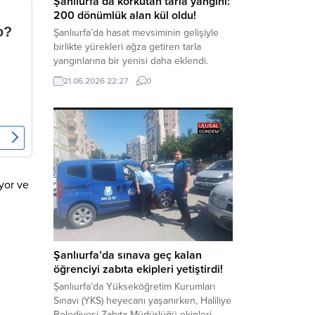
Şanlıurfa’da korkutan tarla yangını:
200 dönümlük alan kül oldu!
Şanlıurfa’da hasat mevsiminin gelişiyle
birlikte yürekleri ağza getiren tarla
yangınlarına bir yenisi daha eklendi.
Hilvan ilçesinde çıkan yangında, 50
21.06.2026 22:27
0
dönümü biçilmemiş buğday olmak üzere
toplam 200 dönümlük arazi alevlere
teslim olarak küle döndü. Haber Merkezi
– Yangın, Şanlıurfa’nın Hilvan ilçesine
bağlı Agilmuz köyünde meydana geldi.
Edinilen bilgilere göre, henüz
belirlenemeyen...
yor ve
Şanlıurfa’da sınava geç kalan
öğrenciyi zabıta ekipleri yetiştirdi!
Şanlıurfa’da Yükseköğretim Kurumları
Sınavı (YKS) heyecanı yaşanırken, Haliliye
Belediyesi Zabıta Müdürlüğü ekipleri