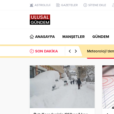
ASTROLOJİ
GAZETELER
SİTENE EKLE
ANASAYFA
MANŞETLER
GÜNDEM
SON DAKİKA
Meteoroloji’den k