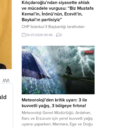
Kılıçdaroğlu’ndan siyasette ahlak
ve mücadele vurgusu: “Biz Mustafa
Kemal’in, İnönü’nün, Ecevit’in,
Baykal’ın partisiyiz”
CHP İstanbul İl Başkanlığı tarafından
düzenlenen Üye Katılım Töreni’nde
26.07.2026 00:46
0
konuşan Kemal Kılıçdaroğlu; partinin
tarihsel misyonundan siyasette ahlaka,
beşli çetelerle mücadeleden Aile
Destekleri Sigortası’na kadar birçok kritik
konuda sert ve net mesajlar verdi. Haber
Merkezi – CHP Genel Başkanı Kemal
Kılıçdaroğlu, Rauf Denktaş Kültür
Merkezi’nde gerçekleştirilen ve yeni
üyelere rozetlerinin takıldığı...
Meteoroloji’den kritik uyarı: 3 ile
kuvvetli yağış, 3 bölgeye fırtına!
Meteoroloji Genel Müdürlüğü; Ardahan,
Kars ve Erzurum için yerel kuvvetli yağış
uyarısı yaparken; Marmara, Ege ve Doğu