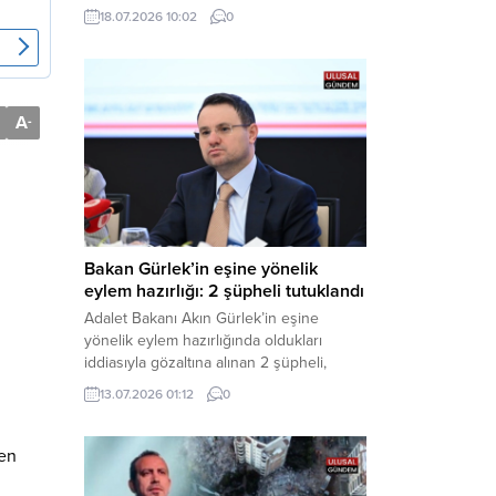
Anadolu’nun belirli kesimlerinde ise
18.07.2026 10:02
0
saatte 60 kilometre hıza ulaşabilecek
kuvvetli rüzgarlara karşı vatandaşları
tedbirli olmaya çağırdı. Haber Merkezi –
Çevre, Şehircilik ve İklim Değişikliği
Bakanlığı Meteoroloji Genel Müdürlüğü,
A
-
ülke genelini kapsayan son hava...
Bakan Gürlek’in eşine yönelik
eylem hazırlığı: 2 şüpheli tutuklandı
Adalet Bakanı Akın Gürlek’in eşine
yönelik eylem hazırlığında oldukları
iddiasıyla gözaltına alınan 2 şüpheli,
çıkarıldıkları mahkemece tutuklanarak
13.07.2026 01:12
0
cezaevine gönderildi. Haber Merkezi –
Bakırköy Cumhuriyet Başsavcılığı
tarafından yürütülen geniş kapsamlı
ken
soruşturma çerçevesinde gözaltına
alınan şüphelilerin emniyetteki işlemleri