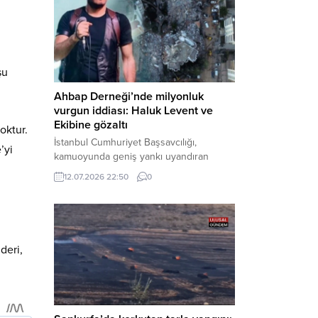
tamamlandı. Güvenlik birimlerindeki
sorgularının ardından yoğun güvenlik
önlemleri altında adliyeye sevk edilen
U.Y. ve...
şu
Ahbap Derneği’nde milyonluk
vurgun iddiası: Haluk Levent ve
Ekibine gözaltı
oktur.
İstanbul Cumhuriyet Başsavcılığı,
’yi
kamuoyunda geniş yankı uyandıran
Ahbap Derneği’ne yönelik kapsamlı bir
12.07.2026 22:50
0
soruşturma başlattığını ve Dernek
Başkanı Haluk Levent dâhil bazı
şüphelilerin gözaltına alındığını açıkladı.
Yürütülen tahkikatın “Dernekler
Kanunu’na muhalefet”, “suçtan
deri,
kaynaklanan mal varlığı değerlerini
aklama” ve “örgüt” suçlamaları
kapsamında derinleştirildiği bildirildi.
Haber Merkezi – Soruşturmanın
odağında, özellikle 6 Şubat...