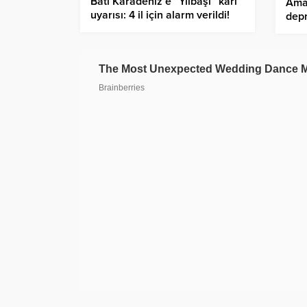
Batı Karadeniz’e “Yılbaşı” karı
Ama
uyarısı: 4 il için alarm verildi!
dep