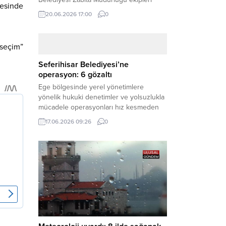
esinde
geleceğini belirleyecek sınava geç kalma
20.06.2026 17:00
0
tehlikesiyle karşı karşıya kalan bir
öğrencinin yardımına Hızır gibi yetişti.
Haber Merkezi – Geleceklerini
 seçim”
şekillendirmek için YKS salonlarının
yolunu tutan binlerce aday arasında,
Seferihisar Belediyesi’ne
sınav yerine zamanında ulaşamayan bir
operasyon: 6 gözaltı
öğrenci büyük bir panik yaşadı....
Ege bölgesinde yerel yönetimlere
yönelik hukuki denetimler ve yolsuzlukla
mücadele operasyonları hız kesmeden
devam ediyor. İzmir’in turistik ilçelerinden
17.06.2026 09:26
0
Seferihisar Belediyesi, sabah saatlerinde
düzenlenen şok bir rüşvet
operasyonuyla sarsıldı. Haber Merkezi –
İzmir Cumhuriyet Başsavcılığı
koordinesinde yürütülen geniş kapsamlı
yolsuzluk ve mali suçlar soruşturması
kapsamında düğmeye basıldı. Edinilen ilk
bilgilere göre,...