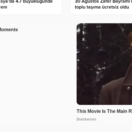
sya’da 4.7 büyüklüğünde
30 Ağustos Zafer Bayramı
rem
toplu taşıma ücretsiz oldu