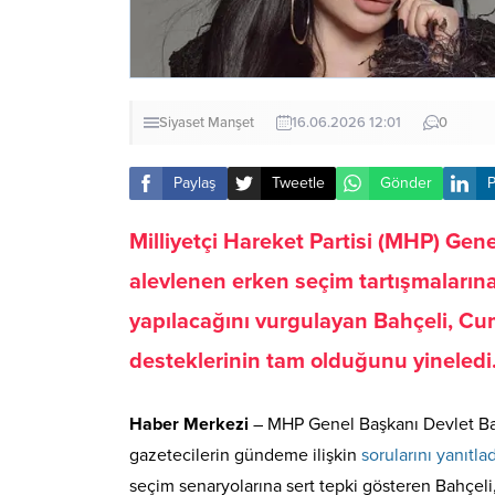
Siyaset
Manşet
16.06.2026 12:01
0
Paylaş
Tweetle
Gönder
P
Milliyetçi Hareket Partisi (MHP) Gene
alevlenen erken seçim tartışmaların
yapılacağını vurgulayan Bahçeli, C
desteklerinin tam olduğunu yineledi
Haber Merkezi
– MHP Genel Başkanı Devlet Bahç
gazetecilerin gündeme ilişkin
sorularını yanıtlad
seçim senaryolarına sert tepki gösteren Bahçeli, 