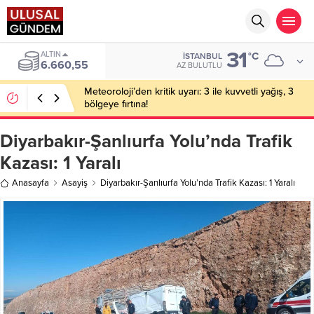
31
ALTIN
°C
İSTANBUL
6.660,55
AZ BULUTLU
Meteoroloji’den kritik uyarı: 3 ile kuvvetli yağış, 3
bölgeye fırtına!
Diyarbakır-Şanlıurfa Yolu’nda Trafik
Kazası: 1 Yaralı
Anasayfa
Asayiş
Diyarbakır-Şanlıurfa Yolu’nda Trafik Kazası: 1 Yaralı