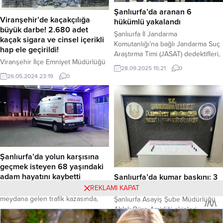
önlenmesine yönelik ortak bir...
Şanlıurfa’da aranan 6
Viranşehir’de kaçakçılığa
hükümlü yakalandı
büyük darbe! 2.680 adet
Şanlıurfa İl Jandarma
kaçak sigara ve cinsel içerikli
Komutanlığı’na bağlı Jandarma Suç
hap ele geçirildi!
Araştırma Timi (JASAT) dedektifleri,
Viranşehir İlçe Emniyet Müdürlüğü
haklarında kesinleşmiş hapis cezası
28.09.2025 15:21
0
Kom Büro Amirliği ekipleri,
bulunan 6 firari hükümlüyü
26.05.2024 23:19
0
kaçakçılıkla mücadele kapsamında
düzenledikleri başarılı
2 farklı operasyon düzenledi.
operasyonlarla yakaladı.
Operasyonlarda toplam 2.680 adet
Yakalananlar arasında, 9 yıldır
gümrük kaçağı sigara, 796 adet
aranan ve bir jandarmanın
cinsel içerikli hap ve 50 adet
yaralandığı, bir kişinin ise öldüğü
gümrük kaçağı puro ele geçirildi.
olayın iki şüphelisi de bulunuyor.
Kaçak ürünlere el koyulan
Haber Merkezi – Şanlıurfa İl
operasyonlarda 2 şüpheli şahıs da
Jandarma Komutanlığı, aranan
Şanlıurfa’da yolun karşısına
yakalanarak gözaltına alındı.
şahısların...
geçmek isteyen 68 yaşındaki
Viranşehir İl Emniyet...
adam hayatını kaybetti
Şanlıurfa’da kumar baskını: 3
kişi yakalandı
REKLAMI KAPAT
Şanlıurfa’nın Siverek ilçesinde
meydana gelen trafik kazasında,
Şanlıurfa Asayiş Şube Müdürlüğü
yolun karşısına geçmeye çalışan 68
Ahlak Büro Amirliği ekipleri,
24.11.2025 23:16
0
yaşındaki Şehmus Akdağ, bir
Eyyübiye ilçesinde kumar