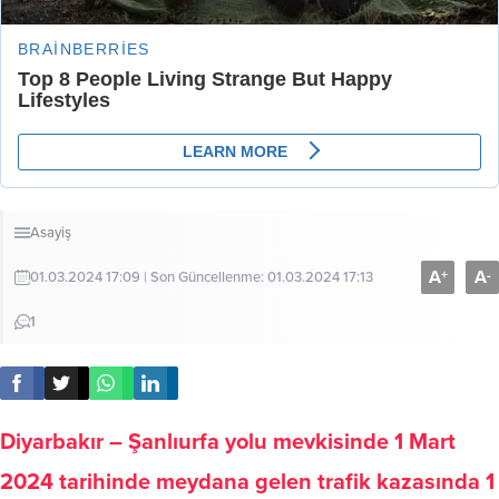
Asayiş
A
A
+
-
01.03.2024 17:09 | Son Güncellenme: 01.03.2024 17:13
1
Diyarbakır – Şanlıurfa yolu mevkisinde 1 Mart
2024 tarihinde meydana gelen trafik kazasında 1