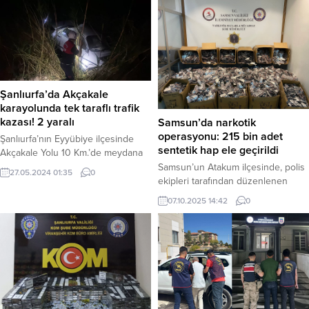
Şanlıurfa’da Akçakale
karayolunda tek taraflı trafik
kazası! 2 yaralı
Samsun’da narkotik
operasyonu: 215 bin adet
Şanlıurfa’nın Eyyübiye ilçesinde
sentetik hap ele geçirildi
Akçakale Yolu 10 Km.’de meydana
gelen tek taraflı trafik kazasında 2
Samsun’un Atakum ilçesinde, polis
27.05.2024 01:35
0
kişi hafif yaralandı. Kazada, 63 BB
ekipleri tarafından düzenlenen
204 plakalı araç kontrolden çıkarak
operasyonda 215 bin adet sentetik
07.10.2025 14:42
0
kanala düştü. Kazada araçta
ecza hap ele geçirildi. Olayla ilgili 2
bulunan Mikail ve İbrahim isimli
şüpheli gözaltına alındı. Haber
kişiler hafif yaralandı. Yaralılar olay
Merkezi – Samsun İl Emniyet
yerine gelen ambulanslarla
Müdürlüğü’nden yapılan açıklamaya
hastaneye kaldırıldı. Kaza sonrası
göre, Narkotik Suçlarla Mücadele
olay yerine gelen polis...
Şube Müdürlüğü ve Atakum İlçe
Emniyet Müdürlüğü ekipleri,
uyuşturucu madde ticaretinin