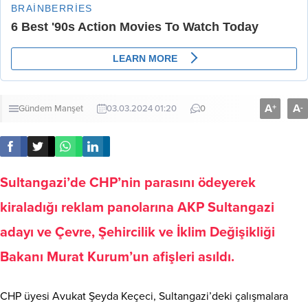
A
A
+
-
Gündem
Manşet
03.03.2024 01:20
0
Sultangazi’de CHP’nin parasını ödeyerek
kiraladığı reklam panolarına AKP Sultangazi
adayı ve Çevre, Şehircilik ve İklim Değişikliği
Bakanı Murat Kurum’un afişleri asıldı.
CHP üyesi Avukat Şeyda Keçeci, Sultangazi’deki çalışmalara