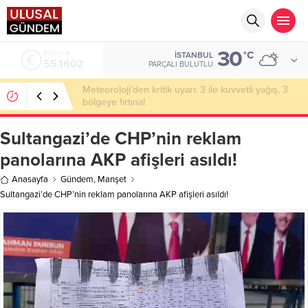
30
ALTIN
°C
İSTANBUL
6.684,84
PARÇALI BULUTLU
Bakan Gürlek’in eşine yönelik eylem hazırlığı: 2
şüpheli tutuklandı
Sultangazi’de CHP’nin reklam
panolarına AKP afişleri asıldı!
Anasayfa
Gündem
,
Manşet
Sultangazi’de CHP’nin reklam panolarına AKP afişleri asıldı!