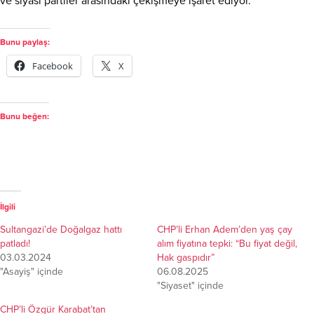
ve siyasi partiler arasındaki çekişmeye işaret ediyor.
Bunu paylaş:
Facebook
X
Bunu beğen:
İlgili
Sultangazi’de Doğalgaz hattı
CHP’li Erhan Adem’den yaş çay
patladı!
alım fiyatına tepki: “Bu fiyat değil,
03.03.2024
Hak gaspıdır”
"Asayiş" içinde
06.08.2025
"Siyaset" içinde
CHP’li Özgür Karabat’tan