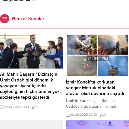
Benzer Konular
Ali Mahir Başarır “Bizim için
Ümit Özdağ gibi dönemlik
İzmir Konak’ta korkutan
yaşayan siyasetçilerin
yangın: Metruk binadaki
söylediğinin hiçbir önemi yok.”
alevler okul duvarına sıçradı
sözleriyle tepki gösterdi
İzmir’in Konak ilçesi Şehitler
CHP Grup Başkanvekili Ali Mahir
Caddesi’nde bulunan iki katlı
22.10.2024 21:19
0
Başarır, Zafer Partisi Genel Başkanı
metruk bir binada çıkan yangın,
03.09.2025 22:10
0
Ümit Özdağ’ın CHP’ye yönelik
bitişiğindeki bir okulun duvarına
açıklamalarına, “Bizim için Ümit
sıçrayarak kısa süreli paniğe neden
Özdağ gibi dönemlik yaşayan