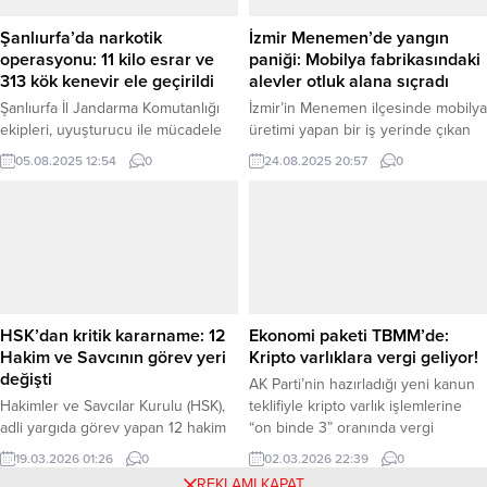
Milli Savunma Bakanlığı’ndan
söyledi. Karşılıklı füze saldırıları,
yapılan paylaşımda, Türk Deniz
altyapıların hedef alınması, deniz
Şanlıurfa’da narkotik
İzmir Menemen’de yangın
Kuvvetleri’ne ait gemilerin...
yollarının tıkanması...
operasyonu: 11 kilo esrar ve
paniği: Mobilya fabrikasındaki
313 kök kenevir ele geçirildi
alevler otluk alana sıçradı
Şanlıurfa İl Jandarma Komutanlığı
İzmir’in Menemen ilçesinde mobilya
ekipleri, uyuşturucu ile mücadele
üretimi yapan bir iş yerinde çıkan
kapsamında Haliliye ilçesinde 3 ayrı
yangın, rüzgarın etkisiyle kısa
05.08.2025 12:54
0
24.08.2025 20:57
0
adrese düzenlediği operasyonda 11
sürede çevredeki otluk alana da
kilo 200 gram kubar esrar ve 313
yayıldı. İhbar üzerine olay yerine
kök kenevir bitkisi ele geçirdi.
gelen itfaiye ekipleri, yaklaşık 30
Olayla ilgili 2 şüpheli gözaltına
dakikalık yoğun bir çalışma
alındı. Haber Merkezi – Şanlıurfa’da
sonucunda yangını kontrol altına
güvenlik güçlerinin uyuşturucu
aldı. İzmir – Olay, Menemen’de
tacirlerine yönelik amansız
bulunan bir mobilya fabrikasında
mücadelesi devam ediyor. İçişleri
meydana geldi. Henüz
HSK’dan kritik kararname: 12
Ekonomi paketi TBMM’de:
Bakanlığı’nın...
belirlenemeyen...
Hakim ve Savcının görev yeri
Kripto varlıklara vergi geliyor!
değişti
AK Parti’nin hazırladığı yeni kanun
Hakimler ve Savcılar Kurulu (HSK),
teklifiyle kripto varlık işlemlerine
adli yargıda görev yapan 12 hakim
“on binde 3” oranında vergi
ve savcıyı kapsayan yeni bir
getirilirken, bedelli askerlik ücreti
19.03.2026 01:26
0
02.03.2026 22:39
0
kararname yayımladı. Kararname ile
%25 artırılıyor. Depremzedeler için
REKLAMI KAPAT