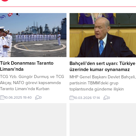
Türk Donanması Taranto
Bahçeli’den sert uyarı: Türkiye
Limanı’nda
üzerinde kumar oynanamaz
TCG Yzb. Güngör Durmuş ve TCG
MHP Genel Başkanı Devlet Bahçeli,
Akçay, NATO görevi kapsamında
partisinin TBMM’deki grup
Taranto Limanı’nda Kurban
toplantısında gündeme ilişkin
Bayramı’nı kutladı. Milli Savunma
değerlendirmelerde bulundu.
10.06.2025 19:40
0
10.03.2026 17:14
0
Bakanlığı, NATO Mayın Karşı
Haber Merkezi – ABD ve İsrail’in
Tedbirleri Görev Grubu-2
İran’a yönelik saldırılarıyla başlayan
(SNMCMG2) sancak gemisi TCG
savaşın 11’inci gününde bilanço ve
Yzb. Güngör Durmuş ve TCG
yıkımın giderek ağırlaştığını belirten
Akçay’ın, İtalya’nın Taranto limanına
Bahçeli, bölgede çok tehlikeli bir
gerçekleştirdiği ziyareti duyurdu.
gerilim sarmalının oluştuğunu