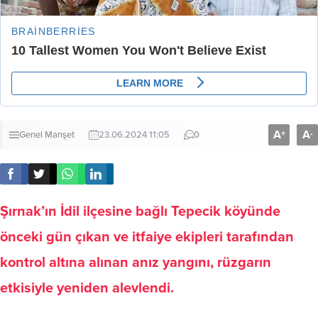
A
A
+
-
Genel
Manşet
23.06.2024 11:05
0
Şırnak’ın İdil ilçesine bağlı Tepecik köyünde
önceki gün çıkan ve itfaiye ekipleri tarafından
kontrol altına alınan anız yangını, rüzgarın
etkisiyle yeniden alevlendi.