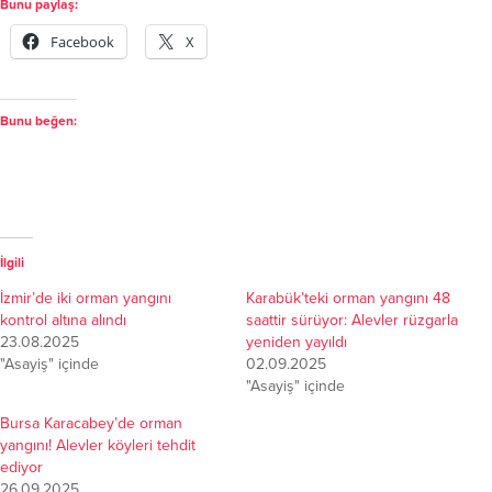
Bunu paylaş:
Facebook
X
Bunu beğen:
İlgili
İzmir’de iki orman yangını
Karabük’teki orman yangını 48
kontrol altına alındı
saattir sürüyor: Alevler rüzgarla
23.08.2025
yeniden yayıldı
"Asayiş" içinde
02.09.2025
"Asayiş" içinde
Bursa Karacabey’de orman
yangını! Alevler köyleri tehdit
ediyor
26.09.2025