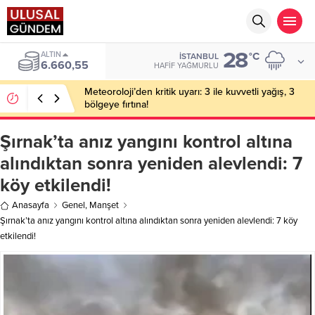
28
BIST
°C
İSTANBUL
13.779,39
HAFIF YAĞMURLU
Meteoroloji’den kritik uyarı: 3 ile kuvvetli yağış, 3
bölgeye fırtına!
Şırnak’ta anız yangını kontrol altına
alındıktan sonra yeniden alevlendi: 7
köy etkilendi!
Anasayfa
Genel
,
Manşet
Şırnak’ta anız yangını kontrol altına alındıktan sonra yeniden alevlendi: 7 köy
etkilendi!