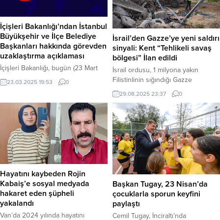
İçişleri Bakanlığı’ndan İstanbul
Büyükşehir ve İlçe Belediye
İsrail’den Gazze’ye yeni saldırı
Başkanları hakkında görevden
sinyali: Kent “Tehlikeli savaş
uzaklaştırma açıklaması
bölgesi” İlan edildi
İçişleri Bakanlığı, bugün (23 Mart
İsrail ordusu, 1 milyona yakın
2025) yaptığı basın açıklamasıyla
Filistinlinin sığındığı Gazze
23.03.2025 19:53
0
İstanbul Büyükşehir Belediye
kentindeki sözde “insani ara”yı
29.08.2025 23:37
0
Başkanı Ekrem İmamoğlu ile
sonlandırdığını duyurarak bölgeyi
Beylikdüzü İlçe Belediye Başkanı
“tehlikeli savaş bölgesi” ilan etti. Bu
Mehmet Murat Çalık ve Şişli İlçe
kararın, Gazze’nin kuzeyine yönelik
Belediye Başkanı Resul Emrah
saldırıların daha da yoğunlaşacağı
Şahan’ın görevlerinden
ve işgal planının hızlanacağı
uzaklaştırıldığını duyurdu. Bakanlık
anlamına geldiği belirtiliyor. Haber
tarafından yapılan açıklamada,
Merkezi – İsrail ordusu, Gazze
İstanbul Büyükşehir Belediye
Şeridi’nin kuzeyinde kalan son
Hayatını kaybeden Rojin
Başkanı Ekrem İmamoğlu’nun
büyük yerleşim yeri olan...
Kabaiş’e sosyal medyada
Başkan Tugay, 23 Nisan’da
“Hukuka Aykırı Olarak Kişisel
hakaret eden şüpheli
çocuklarla sporun keyfini
Verileri Kaydetmek”,...
yakalandı
paylaştı
Van’da 2024 yılında hayatını
Cemil Tugay, İnciraltı’nda