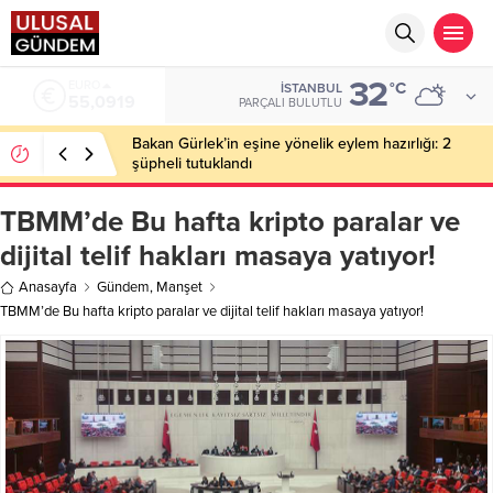
32
EURO
°C
İSTANBUL
55,0919
PARÇALI BULUTLU
Bakan Gürlek’in eşine yönelik eylem hazırlığı: 2
şüpheli tutuklandı
TBMM’de Bu hafta kripto paralar ve
dijital telif hakları masaya yatıyor!
Anasayfa
Gündem
,
Manşet
TBMM’de Bu hafta kripto paralar ve dijital telif hakları masaya yatıyor!