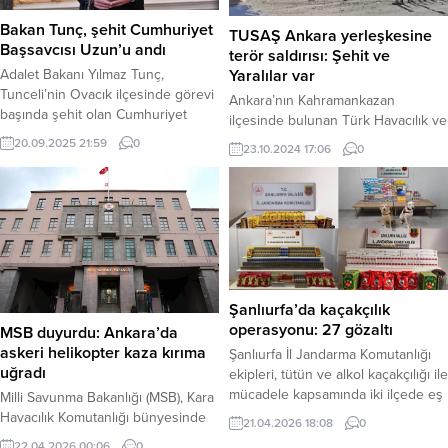
olay yerine...
Bakan Tunç, şehit Cumhuriyet
TUSAŞ Ankara yerleşkesine
Başsavcısı Uzun’u andı
terör saldırısı: Şehit ve
Adalet Bakanı Yılmaz Tunç,
Yaralılar var
Tunceli’nin Ovacık ilçesinde görevi
Ankara’nın Kahramankazan
başında şehit olan Cumhuriyet
ilçesinde bulunan Türk Havacılık ve
Başsavcısı Murat Uzun’u andı.
Uzay Sanayii A.Ş.’nin (TUSAŞ)
20.09.2025 21:59
0
23.10.2024 17:06
0
Haber Merkezi – Adalet Bakanı
yerleşkesine terör saldırısı
Tunç, Tunceli’nin Ovacık ilçesinde
düzenlendi. Giriş kapısında
görevi başında şehit olan
meydana gelen patlamanın
Cumhuriyet Başsavcısı Murat
ardından silah sesleri duyulurken,
Uzun’u şehadetinin 13. yılında
İçişleri Bakanı Ali Yerlikaya saldırıda
rahmetle yad ettiğini belirtti.
şehit ve yaralılar olduğunu açıkladı.
Adalete ömrünü adayan, ülkenin
Olayın ardından güvenlik güçleri,
huzuru ve güvenliği için canını
itfaiye ve sağlık ekipleri hızla
Şanlıurfa’da kaçakçılık
feda...
bölgeye sevk edildi. TUSAŞ
operasyonu: 27 gözaltı
MSB duyurdu: Ankara’da
personeli ise güvenlik...
askeri helikopter kaza kırıma
Şanlıurfa İl Jandarma Komutanlığı
uğradı
ekipleri, tütün ve alkol kaçakçılığı ile
mücadele kapsamında iki ilçede eş
Milli Savunma Bakanlığı (MSB), Kara
zamanlı operasyonlar düzenledi.
Havacılık Komutanlığı bünyesinde
21.04.2026 18:08
0
Birecik ve Viranşehir ilçelerinde
görev yapan bir ağır nakliye
22.04.2026 00:06
0