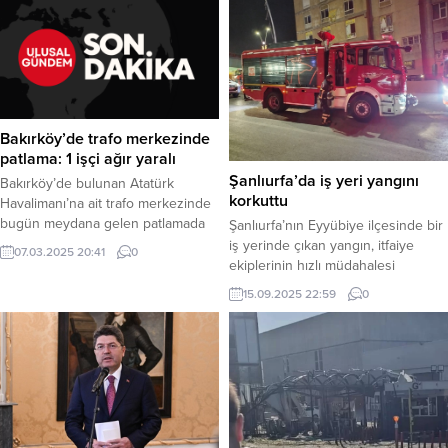
Bakırköy’de trafo merkezinde
patlama: 1 işçi ağır yaralı
Şanlıurfa’da iş yeri yangını
Bakırköy’de bulunan Atatürk
korkuttu
Havalimanı’na ait trafo merkezinde
bugün meydana gelen patlamada
Şanlıurfa’nın Eyyübiye ilçesinde bir
bir işçi ağır yaralandı. Olay,
iş yerinde çıkan yangın, itfaiye
07.03.2025 20:41
0
Yeşilköy’deki trafo merkezinde
ekiplerinin hızlı müdahalesi
henüz belirlenemeyen bir nedenle
sayesinde büyümeden söndürüldü.
15.09.2025 22:59
0
meydana geldi. Patlama sırasında
Haber Merkezi – Olay, bu akşam
trafoda çalışan Sabri E. isimli işçi
saatlerinde Eyyübiye ilçesine bağlı
ağır yaralandı. İhbar üzerine olay
Karakoyunlu Mahallesi’nde
yerine itfaiye, polis ve sağlık
meydana geldi. Edinilen bilgiye
ekipleri sevk edildi. İlk müdahalesi
göre, bir iş yerinden alevlerin
olay yerinde...
yükseldiğini gören çevredeki
vatandaşlar, durumu 112 Acil Çağrı
Merkezi’ne bildirdi. İhbar üzerine