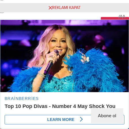
REKLAMI KAPAT
Beni yeni yazılarda e-posta ile bilgilendir.
Henüz yorum yapılmamış. İlk yorumu yukarıdaki form aracılığıyla
siz yapabilirsiniz.
Benzer Konular
Abone ol