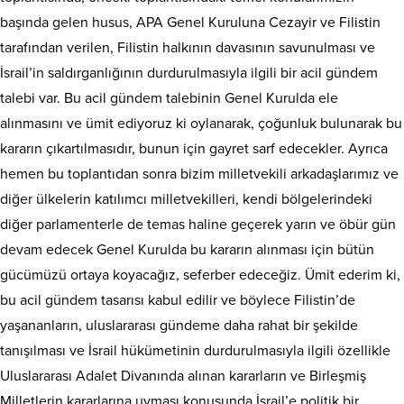
başında gelen husus, APA Genel Kuruluna Cezayir ve Filistin
tarafından verilen, Filistin halkının davasının savunulması ve
İsrail’in saldırganlığının durdurulmasıyla ilgili bir acil gündem
talebi var. Bu acil gündem talebinin Genel Kurulda ele
alınmasını ve ümit ediyoruz ki oylanarak, çoğunluk bulunarak bu
kararın çıkartılmasıdır, bunun için gayret sarf edecekler. Ayrıca
hemen bu toplantıdan sonra bizim milletvekili arkadaşlarımız ve
diğer ülkelerin katılımcı milletvekilleri, kendi bölgelerindeki
diğer parlamenterle de temas haline geçerek yarın ve öbür gün
devam edecek Genel Kurulda bu kararın alınması için bütün
gücümüzü ortaya koyacağız, seferber edeceğiz. Ümit ederim ki,
bu acil gündem tasarısı kabul edilir ve böylece Filistin’de
yaşananların, uluslararası gündeme daha rahat bir şekilde
tanışılması ve İsrail hükümetinin durdurulmasıyla ilgili özellikle
Uluslararası Adalet Divanında alınan kararların ve Birleşmiş
Milletlerin kararlarına uyması konusunda İsrail’e politik bir