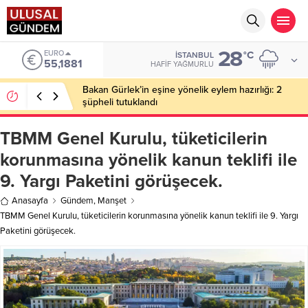
28
ALTIN
°C
İSTANBUL
6.660,55
HAFIF YAĞMURLU
Ahbap Derneği’nde milyonluk vurgun iddiası: Haluk
Levent ve Ekibine gözaltı
TBMM Genel Kurulu, tüketicilerin
korunmasına yönelik kanun teklifi ile
9. Yargı Paketini görüşecek.
Anasayfa
Gündem
,
Manşet
TBMM Genel Kurulu, tüketicilerin korunmasına yönelik kanun teklifi ile 9. Yargı
Paketini görüşecek.