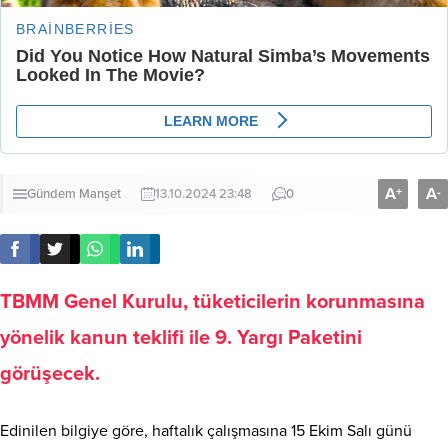
A
A
+
-
Gündem
Manşet
13.10.2024 23:48
0
TBMM Genel Kurulu, tüketicilerin korunmasına
yönelik kanun teklifi ile 9. Yargı Paketini
görüşecek.
Edinilen bilgiye göre, haftalık çalışmasına 15 Ekim Salı günü