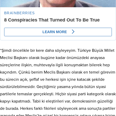
“Şimdi öncelikle bir kere daha söyleyeyim. Türkiye Büyük Millet
Meclisi Başkanı olarak bugüne kadar önümüzdeki anayasa
süreçlerine ilişkin, muhtevayla ilgili konuşmaktan bilerek hep
kaçındım. Çünkü benim Meclis Başkanı olarak en temel görevim
bu sürecin açık, şeffaf ve herkesi işin içine katacak şekilde
sürdürülebilmesidir. Geçtiğimiz yasama yılında bütün siyasi
partilerle temaslar gerçekleşti. Hiçbir siyasi parti kategorik olarak
kapıyı kapatmadı. Tabii ki eleştirileri var, demokrasinin güzelliği
de burada. Herkes farklı fikirleri söyleyecek ama sonuçta partiler
arasında eğer Meclis’te güzel bir konsensüs ortaya çıkarsa bizim