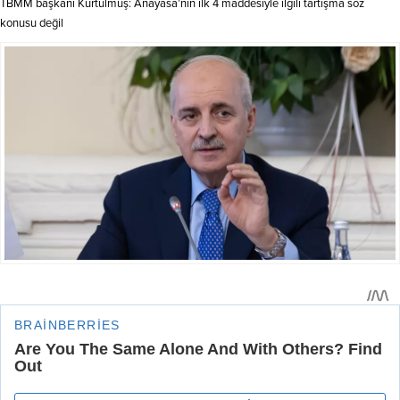
TBMM başkanı Kurtulmuş: Anayasa’nın ilk 4 maddesiyle ilgili tartışma söz
konusu değil