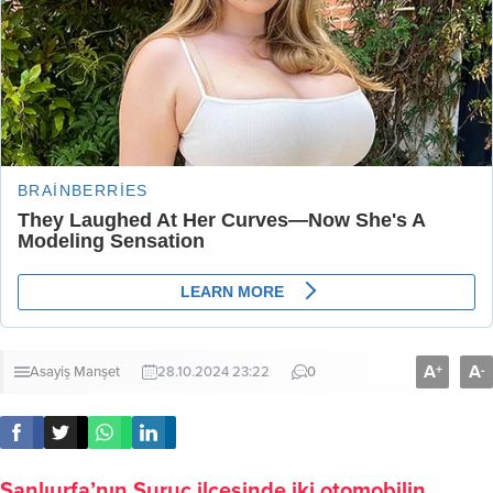
A
A
+
-
Asayiş
Manşet
28.10.2024 23:22
0
Şanlıurfa’nın Suruç ilçesinde iki otomobilin