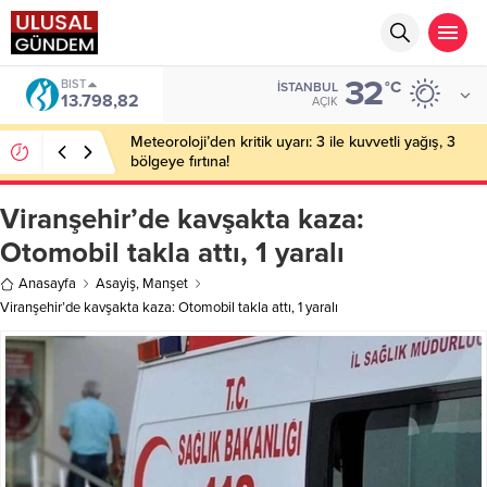
32
BIST
°C
İSTANBUL
13.798,82
AÇIK
Meteoroloji’den kritik uyarı: 3 ile kuvvetli yağış, 3
bölgeye fırtına!
Viranşehir’de kavşakta kaza:
Otomobil takla attı, 1 yaralı
Anasayfa
Asayiş
,
Manşet
Viranşehir’de kavşakta kaza: Otomobil takla attı, 1 yaralı