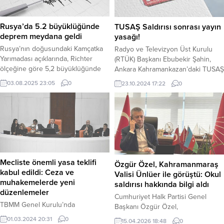
Rusya’da 5.2 büyüklüğünde
TUSAŞ Saldırısı sonrası yayın
deprem meydana geldi
yasağı!
Rusya’nın doğusundaki Kamçatka
Radyo ve Televizyon Üst Kurulu
Yarımadası açıklarında, Richter
(RTÜK) Başkanı Ebubekir Şahin,
ölçeğine göre 5,2 büyüklüğünde
Ankara Kahramankazan’daki TUSAŞ
bir deprem meydana geldi.
tesislerine düzenlenen terör
03.08.2025 23:05
0
23.10.2024 17:22
0
Okyanus tabanının 26 kilometre
saldırısıyla ilgili önemli bir açıklama
altında gerçekleşen depremin,
yaptı. Şahin, saldırı sonrasında
kıyıya yakın bölgelerde hissedilmiş
mahkeme tarafından yayın yasağı
olabileceği belirtiliyor. Haber
kararı alındığını duyurdu. Şahin,
Merkezi – Dünyanın sismik olarak
sosyal medya hesabından yaptığı
en hareketli bölgelerinden biri olan
açıklamada, “TUSAŞ’ın
Pasifik Ateş Çemberi üzerinde yer
Kahramankazan tesislerine yönelik
alan Rusya’ya bağlı Kamçatka
terör saldırısı sonrasında mahkeme
Mecliste önemli yasa teklifi
Özgür Özel, Kahramanmaraş
Yarımadası, bu akşam...
tarafından yayın yasağı kararı
kabul edildi: Ceza ve
Valisi Ünlüer ile görüştü: Okul
alınmıştır.”...
muhakemelerde yeni
saldırısı hakkında bilgi aldı
düzenlemeler
Cumhuriyet Halk Partisi Genel
TBMM Genel Kurulu’nda
Başkanı Özgür Özel,
görüşmeleri devam eden Ceza
Kahramanmaraş’ta meydana gelen
01.03.2024 20:31
0
15.04.2026 18:48
0