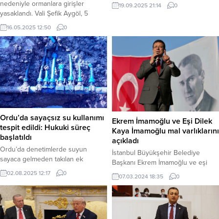
ekiplerinin hızlı müdahalesi
nedeniyle ormanlara girişler
19.09.2025 21:14
0
sayesinde büyümeden kontrol
yasaklandı. Vali Şefik Aygöl, 5
altına alındı. Haber Merkezi – Olay,
Haziran itibarıyla piknik yapmak,
16.05.2025 12:50
0
bu akşam saatlerinde Eyyübiye
mangal ve ateş yakmanın tamamen
ilçesinin Kadıkendi Mahallesi’nde
yasaklandığını duyurdu. Bilecik
bulunan bir iş yerinde meydana
Valisi Şefik Aygöl, Türkiye’nin en
geldi. Henüz belirlenemeyen bir
yeşil illerinden Bilecik’te orman
nedenle iş yerinden alevlerin
yangınlarını önlemek için ormanlık
yükseldiğini gören vatandaşlar,
alanlara girişin 5 Haziran itibarıyla
durumu 112 Acil...
yasaklandığını duyurdu. İlin yüzde
57’sini kaplayan ormanların
korunmasının...
Ordu’da sayaçsız su kullanımı
Ekrem İmamoğlu ve Eşi Dilek
tespit edildi: Hukuki süreç
Kaya İmamoğlu mal varlıklarını
başlatıldı
açıkladı
Ordu’da denetimlerde suyun
İstanbul Büyükşehir Belediye
sayaca gelmeden takılan ek
Başkanı Ekrem İmamoğlu ve eşi
borularla başka yere yönlendirildiği
Dilek Kaya İmamoğlu, 2024 yılı mal
02.08.2025 12:17
0
07.03.2024 18:35
0
sayacın bypass edildiği, çoklu
varlığı bildirimlerini kamuoyuna
kullanım için kaçak bağlantıları ve
açıkladı. Bildirimde, çiftin taşınır ve
eklentiler yapıldığı, sayaçsız su
taşınmaz tüm malları detaylı bir
kullanımı için mekanizma
şekilde yer alıyor. Ekrem
oluşturulduğu gözlendi. Haber