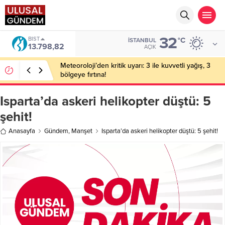
32
BIST
°C
İSTANBUL
13.798,82
AÇIK
Meteoroloji’den kritik uyarı: 3 ile kuvvetli yağış, 3
bölgeye fırtına!
Isparta’da askeri helikopter düştü: 5
şehit!
Anasayfa
Gündem
,
Manşet
Isparta’da askeri helikopter düştü: 5 şehit!