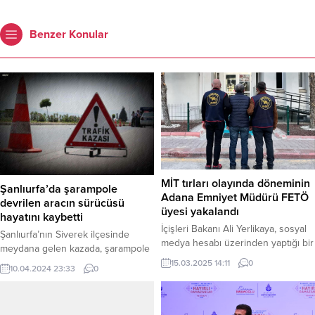
Benzer Konular
MİT tırları olayında döneminin
Şanlıurfa’da şarampole
Adana Emniyet Müdürü FETÖ
devrilen aracın sürücüsü
üyesi yakalandı
hayatını kaybetti
İçişleri Bakanı Ali Yerlikaya, sosyal
Şanlıurfa’nın Siverek ilçesinde
medya hesabı üzerinden yaptığı bir
meydana gelen kazada, şarampole
açıklamayla, Adana’da MİT tırlarının
devrilen hafif ticari aracın sürücüsü
15.03.2025 14:11
0
10.04.2024 23:33
0
durdurulduğu dönemde İl Emniyet
hayatını kaybetti. Edinilen bilgiye
Müdürü olarak görev yapan FETÖ
göre, kaza dün akşam saatlerinde
üyesi A.Z.G.’nin Ankara’da
kırsal Karpuzcu Mahallesi
düzenlenen bir operasyonla