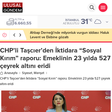
31
BIST
°C
İSTANBUL
13.779,39
AZ BULUTLU
Ahbap Derneği’nde milyonluk vurgun iddiası: Haluk
Levent ve Ekibine gözaltı
CHP’li Taşcıer’den İktidara “Sosyal
Kırım” raporu: Emeklinin 23 yılda 527
çeyrek altını eridi
Anasayfa
Siyaset
,
Manşet
CHP’li Taşcıer’den İktidara “Sosyal Kırım” raporu: Emeklinin 23 yılda 527 çeyrek
altını eridi