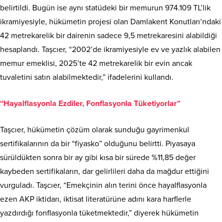
belirtildi. Bugün ise aynı statüdeki bir memurun 974.109 TL’lik
ikramiyesiyle, hükümetin projesi olan Damlakent Konutları’ndaki
42 metrekarelik bir dairenin sadece 9,5 metrekaresini alabildiği
hesaplandı. Taşcıer, “2002’de ikramiyesiyle ev ve yazlık alabilen
memur emeklisi, 2025’te 42 metrekarelik bir evin ancak
tuvaletini satın alabilmektedir,” ifadelerini kullandı.
“Hayalflasyonla Ezdiler, Fonflasyonla Tüketiyorlar”
Taşcıer, hükümetin çözüm olarak sunduğu gayrimenkul
sertifikalarının da bir “fiyasko” olduğunu belirtti. Piyasaya
sürüldükten sonra bir ay gibi kısa bir sürede %11,85 değer
kaybeden sertifikaların, dar gelirlileri daha da mağdur ettiğini
vurguladı. Taşcıer, “Emekçinin alın terini önce hayalflasyonla
ezen AKP iktidarı, iktisat literatürüne adını kara harflerle
yazdırdığı fonflasyonla tüketmektedir,” diyerek hükümetin