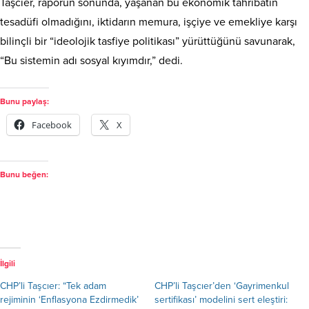
Taşcıer, raporun sonunda, yaşanan bu ekonomik tahribatın
tesadüfi olmadığını, iktidarın memura, işçiye ve emekliye karşı
bilinçli bir “ideolojik tasfiye politikası” yürüttüğünü savunarak,
“Bu sistemin adı sosyal kıyımdır,” dedi.
Bunu paylaş:
Facebook
X
Bunu beğen:
İlgili
CHP’li Taşcıer: “Tek adam
CHP’li Taşcıer’den ‘Gayrimenkul
rejiminin ‘Enflasyona Ezdirmedik’
sertifikası’ modelini sert eleştiri: