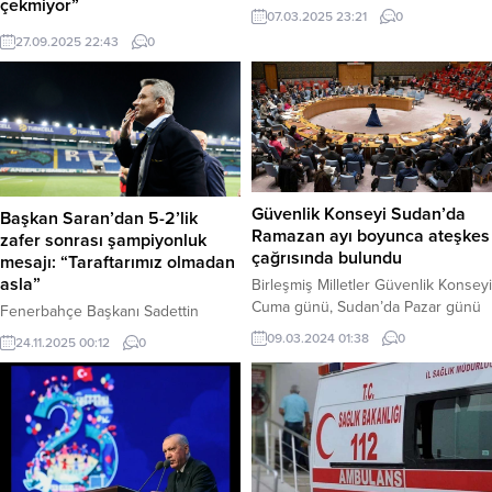
çekmiyor”
hastanede hayatını kaybeden
07.03.2025 23:21
0
peyzaj mimarı Ece Gürel’in ön
Kredi ve Yurtlar Kurumu’na (KYK) ait
27.09.2025 22:43
0
otopsi raporu tamamlandı. Raporda,
bir yurtta kaldığı anlaşılan genç bir
Gürel’in ölüm nedeninin soğuğa
kız öğrencinin, yurt koşullarına
maruziyet (hipotermi) ve buna bağlı
gözyaşları içinde isyan ettiği video
gelişen komplikasyonlar olduğu
sosyal medyada gündem oldu.
değerlendirildi. 36 yaşındaki Ece
Haber Merkezi – Öğrencinin
Gürel, 2 Mart Pazar günü gezmek
yemeklerin kalitesizliğinden ve
için gittiği Belgrad Ormanı’nda
temel imkanların yetersizliğinden
kaybolmuş ve 4...
şikayet ettiği anlar, on binlerce kişi
Güvenlik Konseyi Sudan’da
Başkan Saran’dan 5-2’lik
tarafından paylaşıldı. Sosyal
Ramazan ayı boyunca ateşkes
zafer sonrası şampiyonluk
medyada kısa sürede yayılan
çağrısında bulundu
mesajı: “Taraftarımız olmadan
videoda, yurtta...
asla”
Birleşmiş Milletler Güvenlik Konseyi
Cuma günü, Sudan’da Pazar günü
Fenerbahçe Başkanı Sadettin
başlayacak olan Ramazan ayı
Saran, 2-0 geriden gelip 5-2
09.03.2024 01:38
0
24.11.2025 00:12
0
boyunca çatışmaların derhal
kazanılan Çaykur Rizespor maçının
durdurulması çağrısında bulunan
ardından takımı tebrik etti.
önemli bir karar aldı. Karar 14 lehte
Şampiyonluk yolunda camiaya
ve 1 çekimser (Rusya) oyla kabul
seslenen Saran, “Taraftarlarımız
edildi. Kararda, çatışmanın tüm
olmadan şampiyon olamayız” dedi.
tarafları diyalog yoluyla sorunun
Rize – Fenerbahçe Kulübü Başkanı
sürdürülebilir bir çözümünü
Sadettin Saran, Süper Lig’de nefes