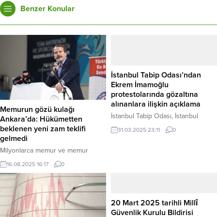
Benzer Konular
İstanbul Tabip Odası’ndan
Ekrem İmamoğlu
protestolarında gözaltına
alınanlara ilişkin açıklama
Memurun gözü kulağı
İstanbul Tabip Odası, İstanbul
Ankara’da: Hükümetten
Büyükşehir Belediye Başkanı ve
beklenen yeni zam teklifi
31.03.2025 23:11
0
Cumhurbaşkanı adayı Ekrem
gelmedi
İmamoğlu’nun tutuklanmasının
Milyonlarca memur ve memur
ardından başlayan protestolarda
emeklisinin kaderini belirleyecek 8.
gözaltına alınan vatandaşlara
16.08.2025 16:17
0
Dönem Toplu Sözleşme
yönelik açıklama yaptı. Oda, barışçıl
görüşmelerinde tansiyon yükseldi.
gösterilerin anayasal bir hak
Hükümetin dün sunması beklenen
olduğunu vurgulayarak,
ikinci zam teklifi gelmezken, Yetkili
20 Mart 2025 tarihli Millî
gözaltındaki gençlere yönelik iddia
Konfederasyon Memur-Sen’in
Güvenlik Kurulu Bildirisi
edilen işkence ve kötü muameleyi