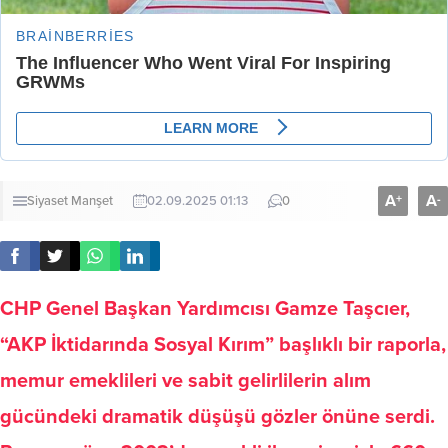
A
A
+
-
Siyaset
Manşet
02.09.2025 01:13
0
CHP Genel Başkan Yardımcısı Gamze Taşcıer,
“AKP İktidarında Sosyal Kırım” başlıklı bir raporla,
memur emeklileri ve sabit gelirlilerin alım
gücündeki dramatik düşüşü gözler önüne serdi.