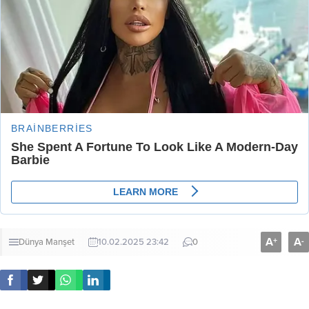
A
A
+
-
Dünya
Manşet
10.02.2025 23:42
0