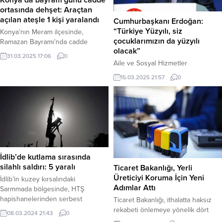
ortasında dehşet: Araçtan
açılan ateşle 1 kişi yaralandı
Cumhurbaşkanı Erdoğan:
“Türkiye Yüzyılı, siz
Konya’nın Meram ilçesinde,
çocuklarımızın da yüzyılı
Ramazan Bayramı’nda cadde
olacak”
ortasında yaşanan silahlı saldırıda,
31.03.2025 17:06
0
seyir halindeki otomobilinde
Aile ve Sosyal Hizmetler
bulunan bir kişi ensesinden
Bakanlığının ev sahipliğinde Haliç
15.03.2025 21:57
0
vurularak yaralandı. Olay, dün
Kongre Merkezi’nde
(Bayram günü) Meram ilçesine bağlı
gerçekleştirilen devlet
Uzunharmanlar Mahallesi
himayesindeki çocuklarla iftar
Abdürreşit Caddesi’nde meydana
programına
geldi. Edinilen bilgilere göre, 42
katılan Cumhurbaşkanı Recep
AYK 705 plakalı otomobilde
Tayyip Erdoğan, buradaki
bulunan kimliği belirsiz bir erkek
konuşmasında, böylesine anlamlı
şahıs, aynı araçtaki bir kadınla...
bir günde iftar programını
İdlib’de kutlama sırasında
düzenleyen Bakanlığa teşekkür
silahlı saldırı: 5 yaralı
Ticaret Bakanlığı, Yerli
etti. Salondakilerin yanı sıra her biri
Üreticiyi Koruma İçin Yeni
İdlib’in kuzey kırsalındaki
Allah’ın kendilerine emaneti olan
Adımlar Attı
Sarmmada bölgesinde, HTŞ
tüm çocukların tek tek gözlerinden
hapishanelerinden serbest
Ticaret Bakanlığı, ithalatta haksız
öptüğünü ifade
bırakılan “Ebu Maryia Al-
rekabeti önlemeye yönelik dört
eden Cumhurbaşkanı Erdoğan,
08.03.2024 21:43
0
Qahtani”nin destekçileri tarafından
yeni damping tebliğini Resmi
tüm...