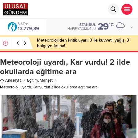
29
BIST
°C
İSTANBUL
13.779,39
HAFIF YAĞMURLU
Meteoroloji’den kritik uyarı: 3 ile kuvvetli yağış, 3
bölgeye fırtına!
Meteoroloji uyardı, Kar vurdu! 2 ilde
okullarda eğitime ara
Anasayfa
Eğitim
,
Manşet
Meteoroloji uyardı, Kar vurdu! 2 ilde okullarda eğitime ara