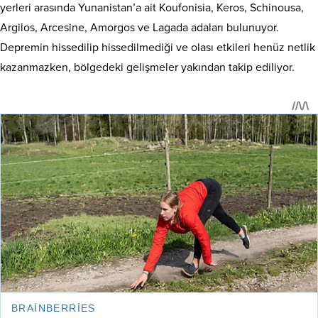
yerleri arasında Yunanistan’a ait Koufonisia, Keros, Schinousa,
Argilos, Arcesine, Amorgos ve Lagada adaları bulunuyor.
Depremin hissedilip hissedilmediği ve olası etkileri henüz netlik
kazanmazken, bölgedeki gelişmeler yakından takip ediliyor.