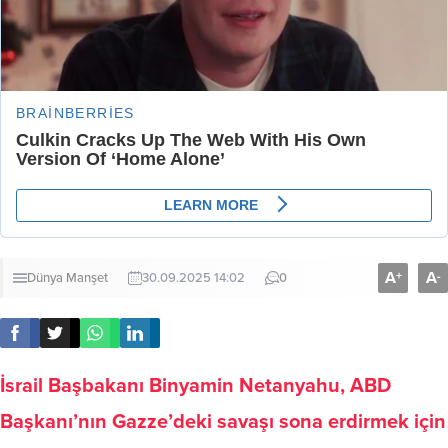
A
A
+
-
Dünya
Manşet
30.09.2025 14:02
0
İsrail Başbakanı Binyamin Netanyahu, ABD
Başkanı’nın Gazze’deki savaşı sona erdirmek için