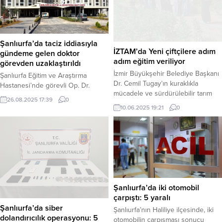
Şanlıurfa’da taciz iddiasıyla
İZTAM’da Yeni çiftçilere adım
gündeme gelen doktor
adım eğitim veriliyor
görevden uzaklaştırıldı
İzmir Büyükşehir Belediye Başkanı
Şanlıurfa Eğitim ve Araştırma
Dr. Cemil Tugay’ın kuraklıkla
Hastanesi’nde görevli Op. Dr.
mücadele ve sürdürülebilir tarım
A.Y.’nin, bir hasta yakınına sosyal
26.08.2025 17:39
0
için bilinçli genç çiftçilerin
medya üzerinden taciz içerikli
10.06.2025 19:21
0
yetiştirilmesine yönelik teşvikleri
mesajlar gönderdiği iddiası üzerine
kapsamında İzmir Tarımı Geliştirme
Şanlıurfa Valiliği harekete geçti.
Merkezi’nde (İZTAM) çocuk ve
Valilik, doktor hakkında idari
gençlere yönelik eğitimler artırıldı.
soruşturma başlatıldığını ve
İzmir Büyükşehir Belediyesi
görevinden uzaklaştırıldığını
Tarımsal Hizmetler Dairesi
duyurdu. Haber Merkezi – Dün,
Başkanlığı bünyesinde hizmet
hasta yakını İ.D.’nin, Op. Dr. A.Y.
veren, 16 bin dönüm arazi üzerine
tarafından sosyal medya üzerinden
Şanlıurfa’da iki otomobil
kurulan İZTAM’da öncelikli olarak...
taciz...
çarpıştı: 5 yaralı
Şanlıurfa’da siber
Şanlıurfa’nın Haliliye ilçesinde, iki
dolandırıcılık operasyonu: 5
otomobilin çarpışması sonucu