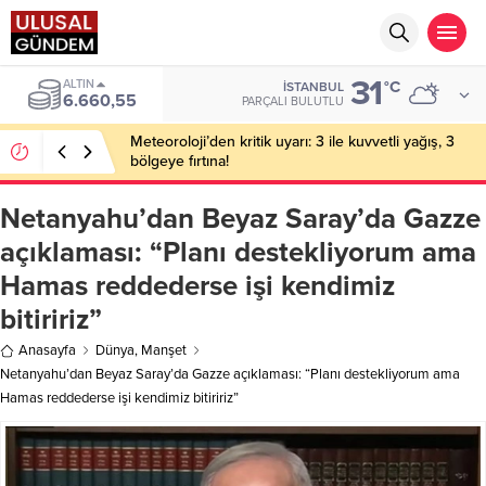
31
ALTIN
°C
İSTANBUL
6.660,55
PARÇALI BULUTLU
Meteoroloji’den kritik uyarı: 3 ile kuvvetli yağış, 3
bölgeye fırtına!
Netanyahu’dan Beyaz Saray’da Gazze
açıklaması: “Planı destekliyorum ama
Hamas reddederse işi kendimiz
bitiririz”
Anasayfa
Dünya
,
Manşet
Netanyahu’dan Beyaz Saray’da Gazze açıklaması: “Planı destekliyorum ama
Hamas reddederse işi kendimiz bitiririz”