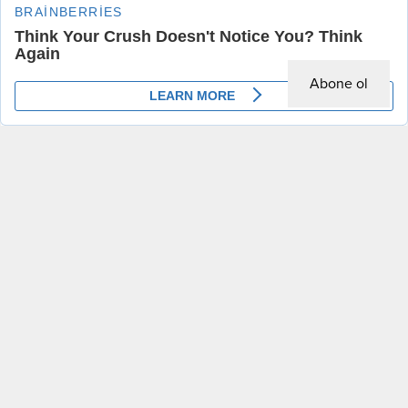
Anasayfa
Ekonomi
,
Manşet
Düşüş devam ediyor: Altın fiyatları sabah saatlerinde geriledi
Abone ol