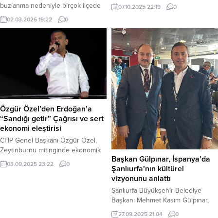
İsrail Başbakanı Binyamin
buzlanma nedeniyle birçok ilçede
07.10.2025 22:19
0
Netanyahu’nun, iki yıldır devam
okulların tatil edildiğini duyurdu.
02.03.2026 19:22
0
eden Gazze’deki “sistematik
Hamile ve engelli kamu çalışanları
soykırım ve etnik temizlik”
için de idari izin kararı alındı. Ordu
nedeniyle acilen yargılanması
– Ordu’nun iç kesimlerinde etkili
gerektiğini söyledi. Bekin ayrıca,
olan olumsuz hava koşulları, eğitimi
ABD Başkanı Trump’ın Gazze
sekteye uğrattı. Valilikten yapılan
planını “aldatmacadan ibaret tek
son dakika açıklamasına göre,
taraflı bir barış dayatması” olarak
yollarda oluşan...
nitelendirdi. Haber Merkezi –
Yeniden Refah Partisi İstanbul...
Özgür Özel’den Erdoğan’a
“Sandığı getir” Çağrısı ve sert
ekonomi eleştirisi
CHP Genel Başkanı Özgür Özel,
Zeytinburnu mitinginde ekonomik
Başkan Gülpınar, İspanya’da
krize dikkat çekerek
03.09.2025 23:22
0
Şanlıurfa’nın kültürel
Cumhurbaşkanı Erdoğan’a meydan
vizyonunu anlattı
okudu: “Ey Erdoğan, ben halkım.
Adayımı yanımda, sandığı önümde
Şanlıurfa Büyükşehir Belediye
istiyorum. Adayımı bırak, sandığı
Başkanı Mehmet Kasım Gülpınar,
getir. Sandıktan kaçma. Hodri
İspanya’da düzenlenen Dünya
27.09.2025 21:04
0