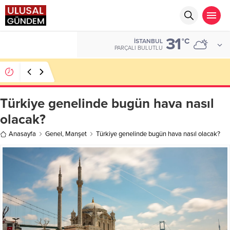
31
ALTIN
°C
İSTANBUL
6.543,59
PARÇALI BULUTLU
Ahbap Derneği’nde milyonluk vurgun iddiası: Haluk
Levent ve Ekibine gözaltı
Türkiye genelinde bugün hava nasıl
olacak?
Anasayfa
Genel
,
Manşet
Türkiye genelinde bugün hava nasıl olacak?