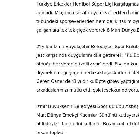
Türkiye Erkekler Hentbol Süper Ligi karşılaşma
ağırladı. Maç öncesi sahneye davet edilen İzmi
tribündeki sporseverlerden hem de iki takım oyu
çalışanlara tek tek çiçek vererek 8 Mart Dünya 
21 yıldır İzmir Büyükşehir Belediyesi Spor Kulüb
jest karşısında duygularını dile getirerek, “Kul
olduğu her yerde güzellik var” dedi. 8 yıldır 
diyerek emeği geçen herkese teşekkürlerini ilet
Ceren Caner de 13 yıldır kulüpte görev yaptığın
arkadaşlarımızı mutlu etti, çok teşekkür ediyor
İzmir Büyükşehir Belediyesi Spor Kulübü Asbaş
Mart Dünya Emekçi Kadınlar Günü’nü kutlayarak, “
birlikteyiz” ifadelerini kullandı. Bu anlamlı etki
takdir topladı.