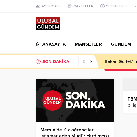
ASTROLOJİ
GAZETELER
SİTENE EKLE
ANASAYFA
MANŞETLER
GÜNDEM
SON DAKİKA
Ahbap Derneği’n
TBMM
bili
Mersin’de Kız öğrencileri
istismar eden Müdür Yardımcısı