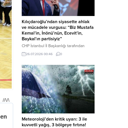
Kılıçdaroğlu’ndan siyasette ahlak
ve mücadele vurgusu: “Biz Mustafa
Kemal’in, İnönü’nün, Ecevit’in,
Baykal’ın partisiyiz”
CHP İstanbul İl Başkanlığı tarafından
düzenlenen Üye Katılım Töreni’nde
26.07.2026 00:46
0
konuşan Kemal Kılıçdaroğlu; partinin
tarihsel misyonundan siyasette ahlaka,
beşli çetelerle mücadeleden Aile
Destekleri Sigortası’na kadar birçok kritik
konuda sert ve net mesajlar verdi. Haber
Merkezi – CHP Genel Başkanı Kemal
Kılıçdaroğlu, Rauf Denktaş Kültür
Merkezi’nde gerçekleştirilen ve yeni
üyelere rozetlerinin takıldığı...
Meteoroloji’den kritik uyarı: 3 ile
kuvvetli yağış, 3 bölgeye fırtına!