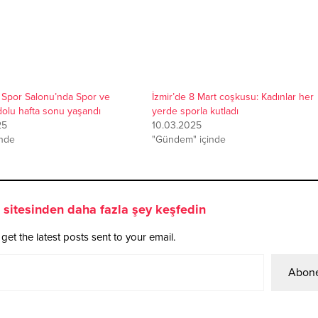
k Spor Salonu’nda Spor ve
İzmir’de 8 Mart coşkusu: Kadınlar her
olu hafta sonu yaşandı
yerde sporla kutladı
25
10.03.2025
inde
"Gündem" içinde
sitesinden daha fazla şey keşfedin
get the latest posts sent to your email.
Abone