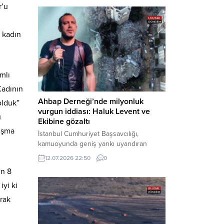
Bakırköy Cumhuriyet Başsavcılığı
r’u
tarafından yürütülen geniş kapsamlı
soruşturma çerçevesinde gözaltına
alınan şüphelilerin emniyetteki işlemleri
, kadın
tamamlandı. Güvenlik birimlerindeki
sorgularının ardından yoğun güvenlik
önlemleri altında adliyeye sevk edilen
U.Y. ve...
mlı
Kadının
Ahbap Derneği’nde milyonluk
olduk”
vurgun iddiası: Haluk Levent ve
ü
Ekibine gözaltı
lışma
İstanbul Cumhuriyet Başsavcılığı,
kamuoyunda geniş yankı uyandıran
Ahbap Derneği’ne yönelik kapsamlı bir
12.07.2026 22:50
0
soruşturma başlattığını ve Dernek
ın 8
Başkanı Haluk Levent dâhil bazı
şüphelilerin gözaltına alındığını açıkladı.
iyi ki
Yürütülen tahkikatın “Dernekler
arak
Kanunu’na muhalefet”, “suçtan
kaynaklanan mal varlığı değerlerini
aklama” ve “örgüt” suçlamaları