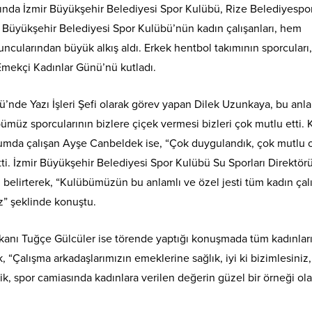
sında İzmir Büyükşehir Belediyesi Spor Kulübü, Rize Belediyespo
r Büyükşehir Belediyesi Spor Kulübü’nün kadın çalışanları, hem
ncularından büyük alkış aldı. Erkek hentbol takımının sporcuları
Emekçi Kadınlar Günü’nü kutladı.
ü’nde Yazı İşleri Şefi olarak görev yapan Dilek Uzunkaya, bu anla
übümüz sporcularının bizlere çiçek vermesi bizleri çok mutlu etti. 
kurumda çalışan Ayşe Canbeldek ise, “Çok duygulandık, çok mutlu 
ti. İzmir Büyükşehir Belediyesi Spor Kulübü Su Sporları Direktör
ı belirterek, “Kulübümüzün bu anlamlı ve özel jesti tüm kadın ça
uz” şeklinde konuştu.
kanı Tuğçe Gülcüler ise törende yaptığı konuşmada tüm kadınlar
Çalışma arkadaşlarımızın emeklerine sağlık, iyi ki bizimlesiniz, 
nlik, spor camiasında kadınlara verilen değerin güzel bir örneği ol