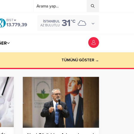
31
BIST
°C
İSTANBUL
13.779,39
AZ BULUTLU
ĞER
TÜMÜNÜ GÖSTER →