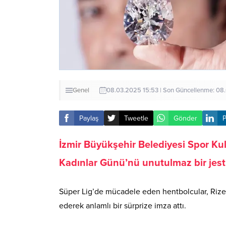
Genel
08.03.2025 15:53 | Son Güncellenme: 08
Paylaş
Tweetle
Gönder
P
İzmir Büyükşehir Belediyesi Spor K
Kadınlar Günü’nü unutulmaz bir jestl
Süper Lig’de mücadele eden hentbolcular, Rize
ederek anlamlı bir sürprize imza attı.