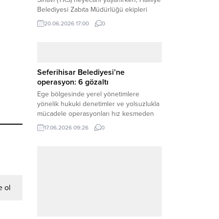
öğrenciyi zabıta ekipleri yetiştirdi!
Şanlıurfa’da Yükseköğretim Kurumları
Sınavı (YKS) heyecanı yaşanırken, Haliliye
Belediyesi Zabıta Müdürlüğü ekipleri
geleceğini belirleyecek sınava geç kalma
20.06.2026 17:00
0
tehlikesiyle karşı karşıya kalan bir
öğrencinin yardımına Hızır gibi yetişti.
Haber Merkezi – Geleceklerini
şekillendirmek için YKS salonlarının
yolunu tutan binlerce aday arasında,
Seferihisar Belediyesi’ne
sınav yerine zamanında ulaşamayan bir
operasyon: 6 gözaltı
öğrenci büyük bir panik yaşadı....
Ege bölgesinde yerel yönetimlere
yönelik hukuki denetimler ve yolsuzlukla
mücadele operasyonları hız kesmeden
devam ediyor. İzmir’in turistik ilçelerinden
17.06.2026 09:26
0
Seferihisar Belediyesi, sabah saatlerinde
düzenlenen şok bir rüşvet
operasyonuyla sarsıldı. Haber Merkezi –
İzmir Cumhuriyet Başsavcılığı
 ol
koordinesinde yürütülen geniş kapsamlı
yolsuzluk ve mali suçlar soruşturması
kapsamında düğmeye basıldı. Edinilen ilk