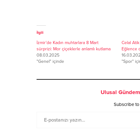
İlgili
İzmir’de Kadın muhtarlara 8 Mart
Celal Ati
sürprizi: Mor çiçeklerle anlamlı kutlama
Eğlence d
08.03.2025
16.03.20
"Genel" içinde
"Spor" iç
Ulusal Gündem 
Subscribe to 