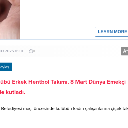
A
+
.03.2025 16:01
0
aylaş
ulübü Erkek Hentbol Takımı, 8 Mart Dünya Emekçi
e kutladı.
 Belediyesi maçı öncesinde kulübün kadın çalışanlarına çiçek ta