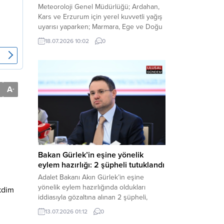
Meteoroloji Genel Müdürlüğü; Ardahan,
Kars ve Erzurum için yerel kuvvetli yağış
uyarısı yaparken; Marmara, Ege ve Doğu
Anadolu’nun belirli kesimlerinde ise
18.07.2026 10:02
0
saatte 60 kilometre hıza ulaşabilecek
kuvvetli rüzgarlara karşı vatandaşları
tedbirli olmaya çağırdı. Haber Merkezi –
Çevre, Şehircilik ve İklim Değişikliği
Bakanlığı Meteoroloji Genel Müdürlüğü,
A
-
ülke genelini kapsayan son hava...
Bakan Gürlek’in eşine yönelik
eylem hazırlığı: 2 şüpheli tutuklandı
Adalet Bakanı Akın Gürlek’in eşine
yönelik eylem hazırlığında oldukları
kdim
iddiasıyla gözaltına alınan 2 şüpheli,
çıkarıldıkları mahkemece tutuklanarak
13.07.2026 01:12
0
cezaevine gönderildi. Haber Merkezi –