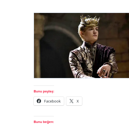
Bunu paylaş:
Facebook
X
Bunu beğen: