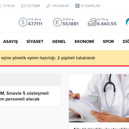
ÜYELİK
İLETİŞİM
YAZARLAR
ECZANELER
DOLAR
EURO
ALTIN
47,7111
55,1881
6.660,55
ASAYIŞ
SİYASET
GENEL
EKONOMİ
SPOR
Dİ
de milyonluk vurgun iddiası: Haluk Levent ve Ekibine gözaltı
, Sınavla 5 sözleşmeli
şim personeli alacak