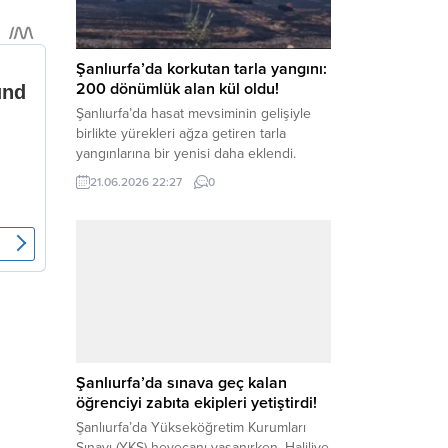
kapsamında derinleştirildiği bildirildi.
Haber Merkezi – Soruşturmanın
odağında, özellikle 6 Şubat...
Şanlıurfa’da korkutan tarla yangını:
200 dönümlük alan kül oldu!
Şanlıurfa’da hasat mevsiminin gelişiyle
birlikte yürekleri ağza getiren tarla
yangınlarına bir yenisi daha eklendi.
Hilvan ilçesinde çıkan yangında, 50
21.06.2026 22:27
0
dönümü biçilmemiş buğday olmak üzere
toplam 200 dönümlük arazi alevlere
teslim olarak küle döndü. Haber Merkezi
– Yangın, Şanlıurfa’nın Hilvan ilçesine
bağlı Agilmuz köyünde meydana geldi.
Edinilen bilgilere göre, henüz
belirlenemeyen...
Şanlıurfa’da sınava geç kalan