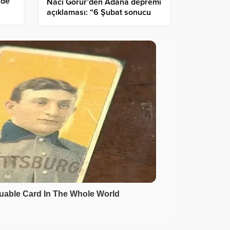
nde
Naci Görür’den Adana depremi
açıklaması: “6 Şubat sonucu
stresle yüklenen bir zon”