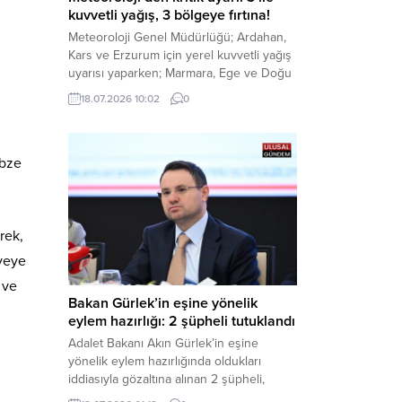
kuvvetli yağış, 3 bölgeye fırtına!
Meteoroloji Genel Müdürlüğü; Ardahan,
Kars ve Erzurum için yerel kuvvetli yağış
uyarısı yaparken; Marmara, Ege ve Doğu
Anadolu’nun belirli kesimlerinde ise
18.07.2026 10:02
0
saatte 60 kilometre hıza ulaşabilecek
kuvvetli rüzgarlara karşı vatandaşları
tedbirli olmaya çağırdı. Haber Merkezi –
ebze
Çevre, Şehircilik ve İklim Değişikliği
Bakanlığı Meteoroloji Genel Müdürlüğü,
ülke genelini kapsayan son hava...
rek,
iyeye
 ve
Bakan Gürlek’in eşine yönelik
eylem hazırlığı: 2 şüpheli tutuklandı
Adalet Bakanı Akın Gürlek’in eşine
yönelik eylem hazırlığında oldukları
iddiasıyla gözaltına alınan 2 şüpheli,
çıkarıldıkları mahkemece tutuklanarak