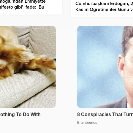
moğlu’ndan Emniyette
Cumhurbaşkanı Erdoğan, 
ifesto gibi’ ifade: ‘Bu
Kasım Öğretmenler Günü v
ralar milletin bağrındaki
Öğretmen Atama Programı
rlara çarpıp geri
konuştu
cektir’