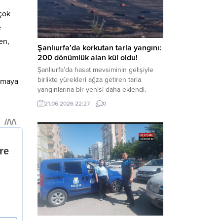
kaynaklanan mal varlığı değerlerini
çok
aklama” ve “örgüt” suçlamaları
kapsamında derinleştirildiği bildirildi.
e
Haber Merkezi – Soruşturmanın
en,
odağında, özellikle 6 Şubat...
Şanlıurfa’da korkutan tarla yangını:
200 dönümlük alan kül oldu!
Şanlıurfa’da hasat mevsiminin gelişiyle
birlikte yürekleri ağza getiren tarla
olmaya
yangınlarına bir yenisi daha eklendi.
Hilvan ilçesinde çıkan yangında, 50
21.06.2026 22:27
0
dönümü biçilmemiş buğday olmak üzere
toplam 200 dönümlük arazi alevlere
teslim olarak küle döndü. Haber Merkezi
– Yangın, Şanlıurfa’nın Hilvan ilçesine
bağlı Agilmuz köyünde meydana geldi.
Edinilen bilgilere göre, henüz
belirlenemeyen...