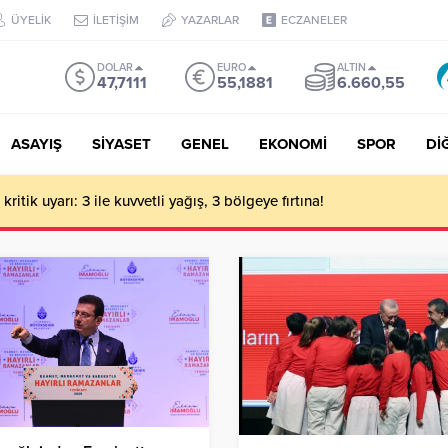
ÜYELİK
İLETİŞİM
YAZARLAR
ECZANELER
DOLAR
EURO
ALTIN
47,7111
55,1881
6.660,55
ASAYIŞ
SİYASET
GENEL
EKONOMİ
SPOR
Dİ
ritik uyarı: 3 ile kuvvetli yağış, 3 bölgeye fırtına!