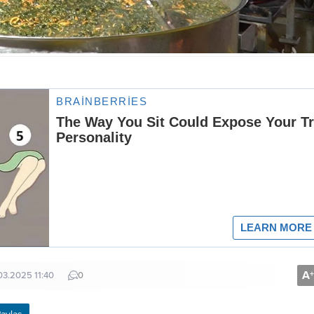
A
+
03.2025 11:40
0