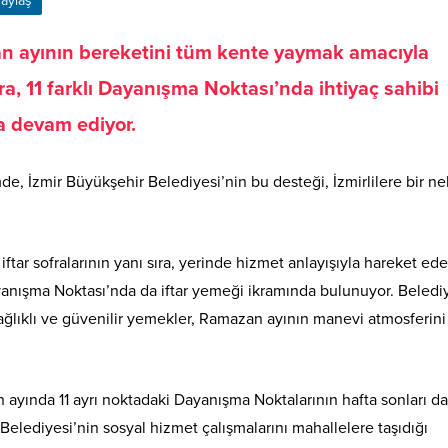
aylaş
an ayının bereketini tüm kente yaymak amacıyla
ıra, 11 farklı Dayanışma Noktası’nda ihtiyaç sahibi
a devam ediyor.
e, İzmir Büyükşehir Belediyesi’nin bu desteği, İzmirlilere bir n
ftar sofralarının yanı sıra, yerinde hizmet anlayışıyla hareket ede
yanışma Noktası’nda da iftar yemeği ikramında bulunuyor. Beled
sağlıklı ve güvenilir yemekler, Ramazan ayının manevi atmosferini
ayında 11 ayrı noktadaki Dayanışma Noktalarının hafta sonları da
Belediyesi’nin sosyal hizmet çalışmalarını mahallelere taşıdığı