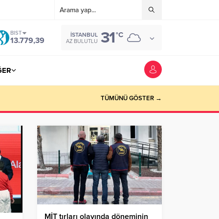
31
BIST
°C
İSTANBUL
13.779,39
AZ BULUTLU
ĞER
TÜMÜNÜ GÖSTER →
MİT tırları olayında döneminin