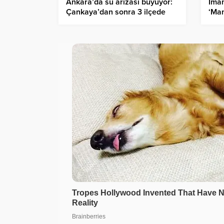
İma
Ankara’da su arızası büyüyor:
‘Man
Çankaya’dan sonra 3 ilçede
ifti
daha sular kesildi
duva
döne