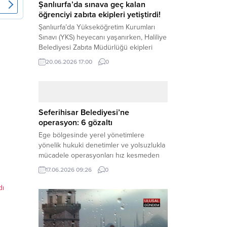
Şanlıurfa’da sınava geç kalan
öğrenciyi zabıta ekipleri yetiştirdi!
Şanlıurfa’da Yükseköğretim Kurumları
Sınavı (YKS) heyecanı yaşanırken, Haliliye
Belediyesi Zabıta Müdürlüğü ekipleri
geleceğini belirleyecek sınava geç kalma
20.06.2026 17:00
0
tehlikesiyle karşı karşıya kalan bir
öğrencinin yardımına Hızır gibi yetişti.
Haber Merkezi – Geleceklerini
şekillendirmek için YKS salonlarının
yolunu tutan binlerce aday arasında,
Seferihisar Belediyesi’ne
sınav yerine zamanında ulaşamayan bir
operasyon: 6 gözaltı
öğrenci büyük bir panik yaşadı....
Ege bölgesinde yerel yönetimlere
yönelik hukuki denetimler ve yolsuzlukla
mücadele operasyonları hız kesmeden
devam ediyor. İzmir’in turistik ilçelerinden
17.06.2026 09:26
0
Seferihisar Belediyesi, sabah saatlerinde
düzenlenen şok bir rüşvet
dı
operasyonuyla sarsıldı. Haber Merkezi –
İzmir Cumhuriyet Başsavcılığı
koordinesinde yürütülen geniş kapsamlı
yolsuzluk ve mali suçlar soruşturması