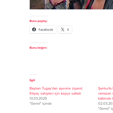
Bunu paylaş:
Facebook
X
Bunu beğen:
İlgili
Başkan Tugay’dan aşevine ziyaret:
Şanlıurfa
İhtiyaç sahipleri için kepçe salladı
ramazan so
13.03.2025
kalbinde 
"Genel" içinde
02.03.20
"Genel" i