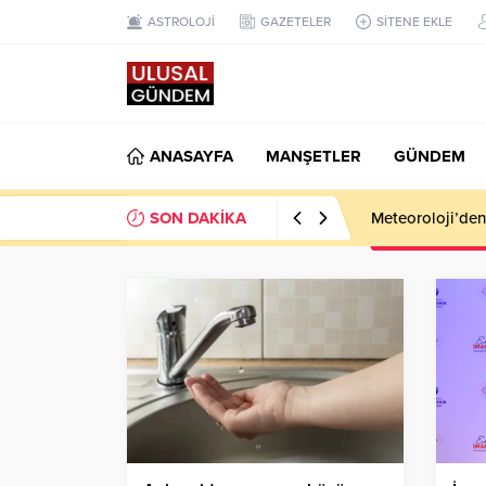
ASTROLOJİ
GAZETELER
SİTENE EKLE
ANASAYFA
MANŞETLER
GÜNDEM
SON DAKİKA
Meteoroloji’den k