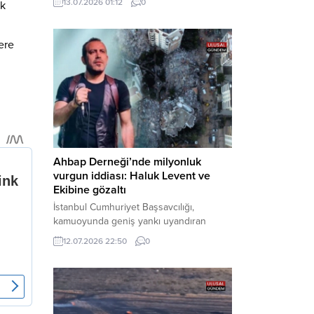
13.07.2026 01:12
0
ak
cezaevine gönderildi. Haber Merkezi –
Bakırköy Cumhuriyet Başsavcılığı
tarafından yürütülen geniş kapsamlı
ere
soruşturma çerçevesinde gözaltına
alınan şüphelilerin emniyetteki işlemleri
tamamlandı. Güvenlik birimlerindeki
sorgularının ardından yoğun güvenlik
önlemleri altında adliyeye sevk edilen
U.Y. ve...
Ahbap Derneği’nde milyonluk
vurgun iddiası: Haluk Levent ve
Ekibine gözaltı
İstanbul Cumhuriyet Başsavcılığı,
kamuoyunda geniş yankı uyandıran
Ahbap Derneği’ne yönelik kapsamlı bir
12.07.2026 22:50
0
soruşturma başlattığını ve Dernek
Başkanı Haluk Levent dâhil bazı
şüphelilerin gözaltına alındığını açıkladı.
Yürütülen tahkikatın “Dernekler
Kanunu’na muhalefet”, “suçtan