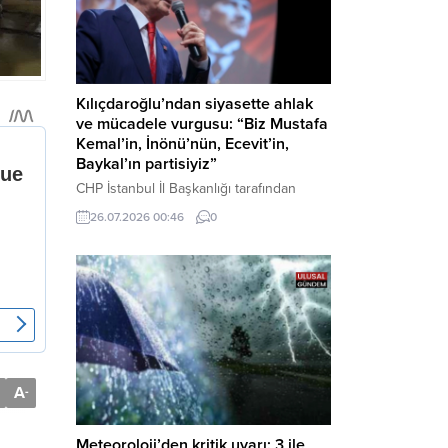
Kılıçdaroğlu’ndan siyasette ahlak
ve mücadele vurgusu: “Biz Mustafa
Kemal’in, İnönü’nün, Ecevit’in,
Baykal’ın partisiyiz”
CHP İstanbul İl Başkanlığı tarafından
düzenlenen Üye Katılım Töreni’nde
26.07.2026 00:46
0
konuşan Kemal Kılıçdaroğlu; partinin
tarihsel misyonundan siyasette ahlaka,
beşli çetelerle mücadeleden Aile
Destekleri Sigortası’na kadar birçok kritik
konuda sert ve net mesajlar verdi. Haber
Merkezi – CHP Genel Başkanı Kemal
Kılıçdaroğlu, Rauf Denktaş Kültür
Merkezi’nde gerçekleştirilen ve yeni
üyelere rozetlerinin takıldığı...
A
-
Meteoroloji’den kritik uyarı: 3 ile