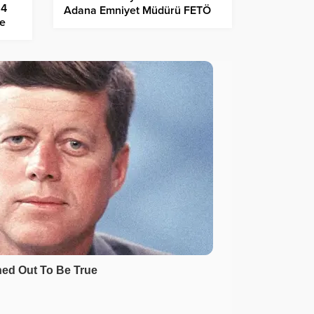
24
Adana Emniyet Müdürü FETÖ
e
üyesi yakalandı
‘nda