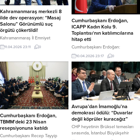
Kahramanmaraş merkezli 8
ilde dev operasyon: “Masaj
Cumhurbaşkanı Erdoğan,
Salonu” Görünümlü suç
ICAPP Kadın Kolu 9.
örgütü çökertildi!
Toplantısı‘nın katılımcılarına
Kahramanmaraş İl Emniyet
hitap etti
Müdürlüğü, “masaj salonu” adı
Cumhurbaşkanı Erdoğan:
11.04.2026 23:11
0
altında fuhuş yaptıran ve suç
“Savaşların ve sıcak çatışmaların
10.04.2026 23:17
0
örgütü kuran şebekeye yönelik
biri bitmeden maalesef diğeri
Cumhuriyet Başsavcılığı
başlıyor. Bunun da yükünü
koordinesinde dev bir operasyon
genellikle kadınlar ve masum
gerçekleştirdi. 8 ili kapsayan eş
çocuklar. çekiyor. İsrail’in Gazze’de
zamanlı baskınlarda örgütün
acımasızca katlettiği 72 binden fazla
devasa işlem hacmi ve ele geçirilen
sivilin kahir ekseriyeti kadınlar ve
mühimmatlar dikkat çekti. Haber
çocuklar.” dedi. Haber Merkezi –
Merkezi – Kahramanmaraş
Cumhurbaşkanı Recep Tayyip
Avrupa’dan İmamoğlu’na
merkezli; Tekirdağ, İstanbul,
Erdoğan, Uluslararası Asya Siyasi
demokrasi ödülü: “Duvarlar
Sakarya, Ankara, Uşak, Mersin...
Cumhurbaşkanı Erdoğan,
Partiler Konferansı (ICAPP) Kadın
değil köprüler kuracağız”
TBMM’deki 23 Nisan
Kolu 9....
CHP heyetinin Brüksel temasları
resepsiyonuna katıldı
sırasında, İstanbul Büyükşehir
Cumhurbaşkanı Recep Tayyip
Belediye Başkanı Ekrem