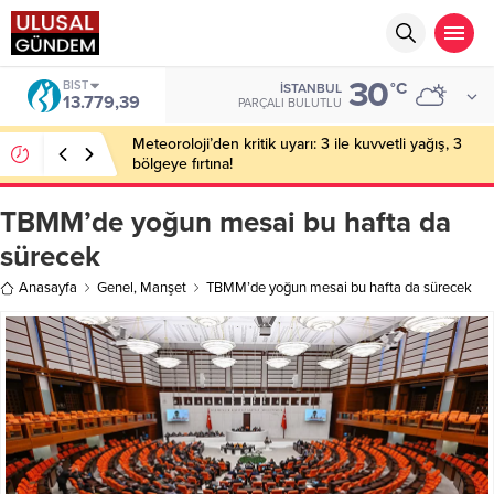
30
BIST
°C
İSTANBUL
13.779,39
PARÇALI BULUTLU
Meteoroloji’den kritik uyarı: 3 ile kuvvetli yağış, 3
bölgeye fırtına!
TBMM’de yoğun mesai bu hafta da
sürecek
Anasayfa
Genel
,
Manşet
TBMM’de yoğun mesai bu hafta da sürecek