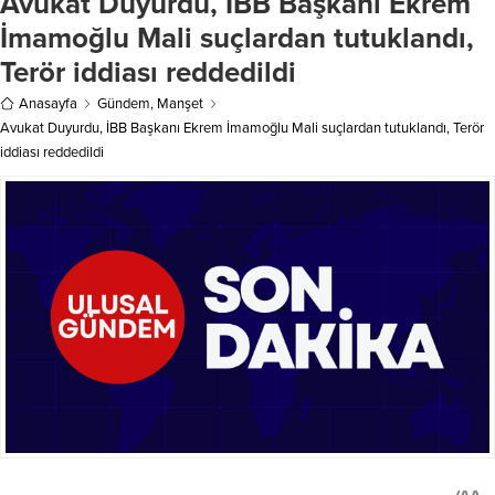
Avukat Duyurdu, İBB Başkanı Ekrem
ve Filistin halkının Ramazan-ı
Sempozyumu’na video mesaj
İmamoğlu Mali suçlardan tutuklandı,
Şerif’ini tebrik etti. Gazze, Kudüs ve
gönderdi. Sempozyumun başarılı
Terör iddiası reddedildi
Batı Şeria’dakiler başta olmak
geçmesini temenni eden
üzere...
Cumhurbaşkanı Erdoğan, 27 farklı
Anasayfa
Gündem
,
Manşet
ülkeden sahasında uzman onlarca...
Avukat Duyurdu, İBB Başkanı Ekrem İmamoğlu Mali suçlardan tutuklandı, Terör
iddiası reddedildi