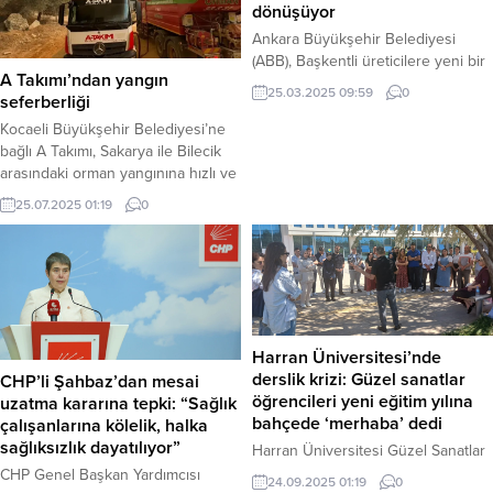
dönüşüyor
Ankara Büyükşehir Belediyesi
(ABB), Başkentli üreticilere yeni bir
A Takımı’ndan yangın
gelir kapısı oluşturacak önemli bir
25.03.2025 09:59
0
seferberliği
projeyi hayata geçiriyor. Beypazarı
ve Güdül ilçelerinde bulunan
Kocaeli Büyükşehir Belediyesi’ne
yabani sakız ağaçlarının Antep
bağlı A Takımı, Sakarya ile Bilecik
fıstığına dönüştürülmesi amacıyla
arasındaki orman yangınına hızlı ve
başlatılan proje kapsamında,
etkin müdahalede bulundu. Zorlu
25.07.2025 01:19
0
çiftçilere bilgilendirme toplantıları
arazi ve hava koşullarında gece
ve uygulamalı eğitimler verildi. ABB
gündüz çalışan ekipler, yangının
Kırsal Hizmetler Daire Başkanlığı
yayılmasını engelledi. Müdahale,
tarafından yürütülen proje,
bölgedeki söndürme çalışmalarına
bölgedeki çiftçilerin ekonomik
önemli katkı sağladı. Kocaeli
kalkınmasına...
Büyükşehir Belediyesi Yol ve
Bakım Dairesi Başkanlığı’na bağlı “A
Harran Üniversitesi’nde
Takımı”, Sakarya’dan Bilecik’e
derslik krizi: Güzel sanatlar
CHP’li Şahbaz’dan mesai
sıçrayan...
öğrencileri yeni eğitim yılına
uzatma kararına tepki: “Sağlık
bahçede ‘merhaba’ dedi
çalışanlarına kölelik, halka
sağlıksızlık dayatılıyor”
Harran Üniversitesi Güzel Sanatlar
Fakültesi’nde yeni eğitim-öğretim
CHP Genel Başkan Yardımcısı
24.09.2025 01:19
0