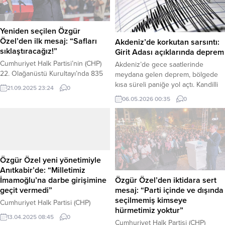
Yeniden seçilen Özgür
Özel’den ilk mesaj: “Safları
Akdeniz’de korkutan sarsıntı:
sıklaştıracağız!”
Girit Adası açıklarında deprem
Cumhuriyet Halk Partisi’nin (CHP)
Akdeniz’de gece saatlerinde
22. Olağanüstü Kurultayı’nda 835
meydana gelen deprem, bölgede
delegenin tamamının oyunu alarak
kısa süreli paniğe yol açtı. Kandilli
21.09.2025 23:24
0
güven tazeleyen ve yeniden genel
Rasathanesi ve Deprem Araştırma
06.05.2026 00:35
0
başkanlığa seçilen Özgür Özel,
Enstitüsü (KRDAE) verilerine göre,
sonuçların ardından bir teşekkür
depremin merkez üssü Girit Adası
mesajı yayımladı. Özel, “Bugün
açıkları olarak belirlendi. Haber
verdiğiniz güç, yarın kurulacak
Merkezi – 6 Mayıs 2026 tarihinde,
adaletli ve demokratik düzenin
saat 00:35:19 sularında kaydedilen
emanetidir. Safları sıklaştıracağız,”
sarsıntının büyüklüğü 4.1 olarak
Özgür Özel yeni yönetimiyle
dedi. Haber Merkezi – CHP’nin
ölçüldü. Yer yüzeyinin yaklaşık 7.1
Anıtkabir’de: “Milletimiz
“Darbeye ve Kayyıma Hayır”
kilometre...
Özgür Özel’den iktidara sert
İmamoğlu’na darbe girişimine
sloganıyla...
mesaj: “Parti içinde ve dışında
geçit vermedi”
seçilmemiş kimseye
Cumhuriyet Halk Partisi (CHP)
hürmetimiz yoktur”
Genel Başkanı Özgür Özel, 6 Nisan
13.04.2025 08:45
0
Cumhuriyet Halk Partisi (CHP)
2025 tarihinde gerçekleştirilen 21.