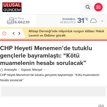
31
ALTIN
°C
İSTANBUL
6.662,10
AZ BULUTLU
Ahbap Derneği’nde milyonluk vurgun iddiası: Haluk
Levent ve Ekibine gözaltı
CHP Heyeti Menemen’de tutuklu
gençlerle bayramlaştı: “Kötü
muamelenin hesabı sorulacak”
Anasayfa
Siyaset
,
Manşet
CHP Heyeti Menemen’de tutuklu gençlerle bayramlaştı: “Kötü muamelenin
hesabı sorulacak”