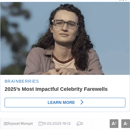
A
A
+
-
Siyaset
Manşet
31.03.2025 19:12
0