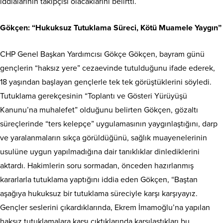
iddialarının takipçisi olacaklarını belirtti.
Gökçen: “Hukuksuz Tutuklama Süreci, Kötü Muamele Yaygın”
CHP Genel Başkan Yardımcısı Gökçe Gökçen, bayram günü
gençlerin “haksız yere” cezaevinde tutulduğunu ifade ederek,
18 yaşından başlayan gençlerle tek tek görüştüklerini söyledi.
Tutuklama gerekçesinin “Toplantı ve Gösteri Yürüyüşü
Kanunu’na muhalefet” olduğunu belirten Gökçen, gözaltı
süreçlerinde “ters kelepçe” uygulamasının yaygınlaştığını, darp
ve yaralanmaların sıkça görüldüğünü, sağlık muayenelerinin
usulüne uygun yapılmadığına dair tanıklıklar dinlediklerini
aktardı. Hakimlerin soru sormadan, önceden hazırlanmış
kararlarla tutuklama yaptığını iddia eden Gökçen, “Baştan
aşağıya hukuksuz bir tutuklama süreciyle karşı karşıyayız.
Gençler seslerini çıkardıklarında, Ekrem İmamoğlu’na yapılan
haksız tutuklamalara karşı çıktıklarında karşılaştıkları bu