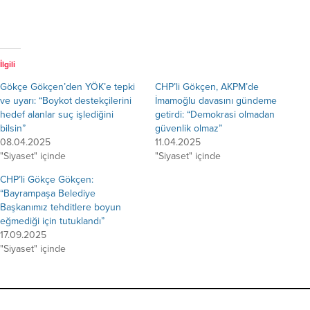
İlgili
Gökçe Gökçen’den YÖK’e tepki
CHP’li Gökçen, AKPM’de
ve uyarı: “Boykot destekçilerini
İmamoğlu davasını gündeme
hedef alanlar suç işlediğini
getirdi: “Demokrasi olmadan
bilsin”
güvenlik olmaz”
08.04.2025
11.04.2025
"Siyaset" içinde
"Siyaset" içinde
CHP’li Gökçe Gökçen:
“Bayrampaşa Belediye
Başkanımız tehditlere boyun
eğmediği için tutuklandı”
17.09.2025
"Siyaset" içinde