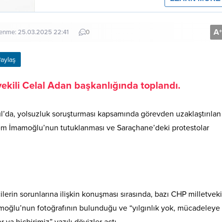
A
+
lenme: 25.03.2025 22:41
0
aylaş
kili Celal Adan başkanlığında toplandı.
’da, yolsuzluk soruşturması kapsamında görevden uzaklaştırılan
rem İmamoğlu’nun tutuklanması ve Saraçhane’deki protestolar
lerin sorunlarına ilişkin konuşması sırasında, bazı CHP milletvekil
moğlu’nun fotoğrafının bulunduğu ve “yılgınlık yok, mücadeleye