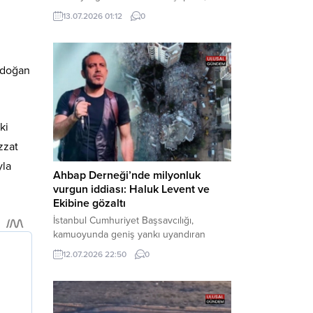
çıkarıldıkları mahkemece tutuklanarak
13.07.2026 01:12
0
cezaevine gönderildi. Haber Merkezi –
Bakırköy Cumhuriyet Başsavcılığı
tarafından yürütülen geniş kapsamlı
soruşturma çerçevesinde gözaltına
Erdoğan
alınan şüphelilerin emniyetteki işlemleri
tamamlandı. Güvenlik birimlerindeki
sorgularının ardından yoğun güvenlik
önlemleri altında adliyeye sevk edilen
ki
U.Y. ve...
zzat
yla
Ahbap Derneği’nde milyonluk
vurgun iddiası: Haluk Levent ve
Ekibine gözaltı
İstanbul Cumhuriyet Başsavcılığı,
kamuoyunda geniş yankı uyandıran
Ahbap Derneği’ne yönelik kapsamlı bir
12.07.2026 22:50
0
soruşturma başlattığını ve Dernek
Başkanı Haluk Levent dâhil bazı
şüphelilerin gözaltına alındığını açıkladı.
Yürütülen tahkikatın “Dernekler