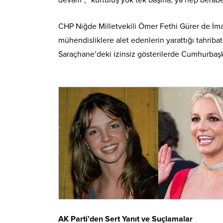
devam”, “kurtuluş yok tek başına, ya hep beraber 
CHP Niğde Milletvekili Ömer Fethi Gürer de İmam
mühendisliklere alet edenlerin yarattığı tahriba
Saraçhane’deki izinsiz gösterilerde Cumhurbaşka
AK Parti’den Sert Yanıt ve Suçlamalar