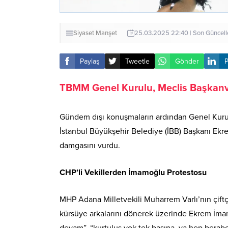
Siyaset
Manşet
25.03.2025 22:40 | Son Güncel
Paylaş
Tweetle
Gönder
P
TBMM Genel Kurulu, Meclis Başkanve
Gündem dışı konuşmaların ardından Genel Kurul
İstanbul Büyükşehir Belediye (İBB) Başkanı Ek
damgasını vurdu.
CHP’li Vekillerden İmamoğlu Protestosu
MHP Adana Milletvekili Muharrem Varlı’nın çiftçi
kürsüye arkalarını dönerek üzerinde Ekrem İma