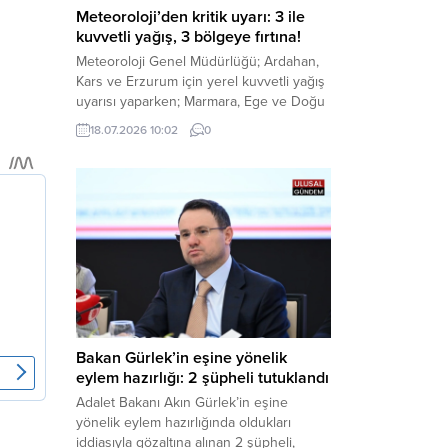
Meteoroloji’den kritik uyarı: 3 ile
kuvvetli yağış, 3 bölgeye fırtına!
Meteoroloji Genel Müdürlüğü; Ardahan,
Kars ve Erzurum için yerel kuvvetli yağış
uyarısı yaparken; Marmara, Ege ve Doğu
Anadolu’nun belirli kesimlerinde ise
18.07.2026 10:02
0
saatte 60 kilometre hıza ulaşabilecek
kuvvetli rüzgarlara karşı vatandaşları
tedbirli olmaya çağırdı. Haber Merkezi –
Çevre, Şehircilik ve İklim Değişikliği
Bakanlığı Meteoroloji Genel Müdürlüğü,
ülke genelini kapsayan son hava...
Bakan Gürlek’in eşine yönelik
eylem hazırlığı: 2 şüpheli tutuklandı
Adalet Bakanı Akın Gürlek’in eşine
yönelik eylem hazırlığında oldukları
iddiasıyla gözaltına alınan 2 şüpheli,