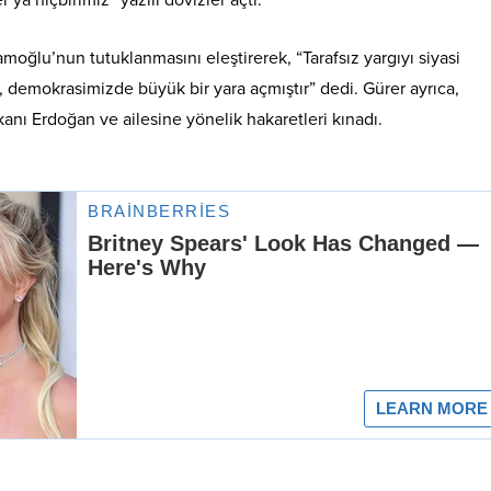
ya hiçbirimiz” yazılı dövizler açtı.
oğlu’nun tutuklanmasını eleştirerek, “Tarafsız yargıyı siyasi
t, demokrasimizde büyük bir yara açmıştır” dedi. Gürer ayrıca,
nı Erdoğan ve ailesine yönelik hakaretleri kınadı.