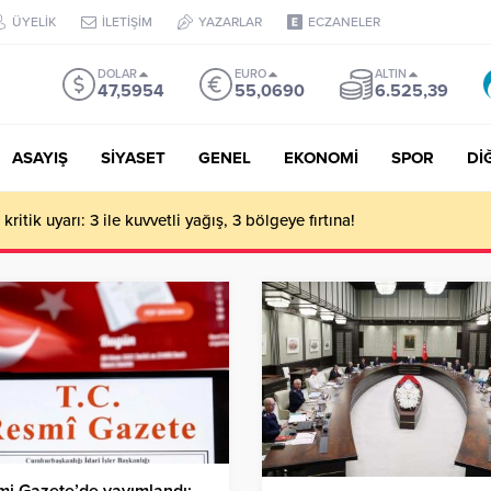
ÜYELİK
İLETİŞİM
YAZARLAR
ECZANELER
DOLAR
EURO
ALTIN
47,5954
55,0690
6.525,39
ASAYIŞ
SİYASET
GENEL
EKONOMİ
SPOR
Dİ
ritik uyarı: 3 ile kuvvetli yağış, 3 bölgeye fırtına!
i Gazete’de yayımlandı: