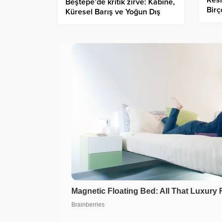
Beştepe’de kritik zirve: Kabine,
Birç
Küresel Barış ve Yoğun Dış
üst 
Politika gündemiyle toplanıyor!