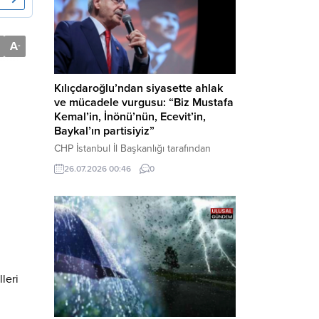
A
-
Kılıçdaroğlu’ndan siyasette ahlak
ve mücadele vurgusu: “Biz Mustafa
Kemal’in, İnönü’nün, Ecevit’in,
Baykal’ın partisiyiz”
CHP İstanbul İl Başkanlığı tarafından
düzenlenen Üye Katılım Töreni’nde
26.07.2026 00:46
0
konuşan Kemal Kılıçdaroğlu; partinin
tarihsel misyonundan siyasette ahlaka,
beşli çetelerle mücadeleden Aile
Destekleri Sigortası’na kadar birçok kritik
konuda sert ve net mesajlar verdi. Haber
Merkezi – CHP Genel Başkanı Kemal
Kılıçdaroğlu, Rauf Denktaş Kültür
Merkezi’nde gerçekleştirilen ve yeni
leri
üyelere rozetlerinin takıldığı...