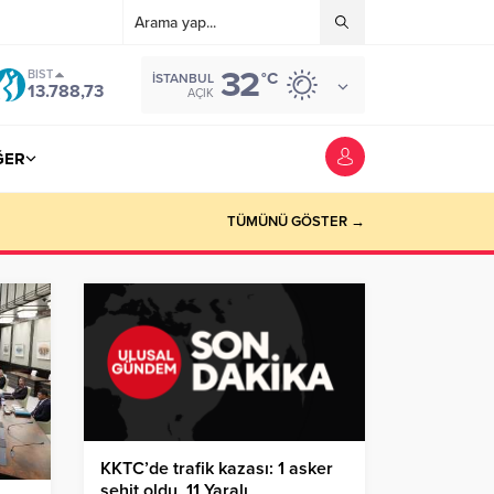
32
BIST
°C
İSTANBUL
13.788,73
AÇIK
ĞER
TÜMÜNÜ GÖSTER →
KKTC’de trafik kazası: 1 asker
şehit oldu, 11 Yaralı