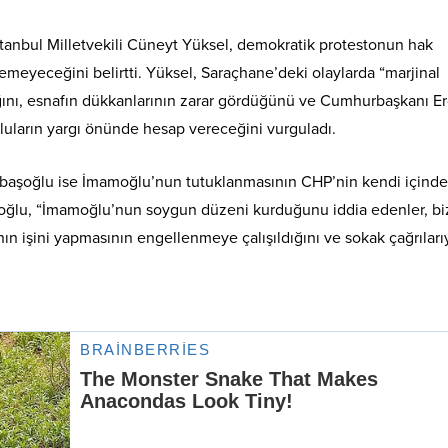
anbul Milletvekili Cüneyt Yüksel, demokratik protestonun hak
meyeceğini belirtti. Yüksel, Saraçhane’deki olaylarda “marjinal
rdığını, esnafın dükkanlarının zarar gördüğünü ve Cumhurbaşkanı 
mluların yargı önünde hesap vereceğini vurguladı.
aşoğlu ise İmamoğlu’nun tutuklanmasının CHP’nin kendi içinde
şoğlu, “İmamoğlu’nun soygun düzeni kurduğunu iddia edenler, bi
ının işini yapmasının engellenmeye çalışıldığını ve sokak çağrıları