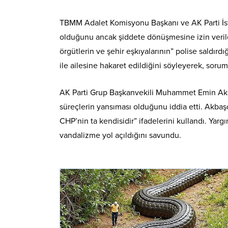
TBMM Adalet Komisyonu Başkanı ve AK Parti İst
olduğunu ancak şiddete dönüşmesine izin verile
örgütlerin ve şehir eşkıyalarının” polise saldı
ile ailesine hakaret edildiğini söyleyerek, soru
AK Parti Grup Başkanvekili Muhammet Emin Akb
süreçlerin yansıması olduğunu iddia etti. Akba
CHP’nin ta kendisidir” ifadelerini kullandı. Yarg
vandalizme yol açıldığını savundu.