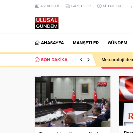
ASTROLOJİ
GAZETELER
SİTENE EKLE
ANASAYFA
MANŞETLER
GÜNDEM
SON DAKİKA
Meteoroloji’den k
Resm