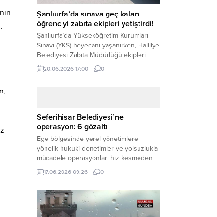
ının
Şanlıurfa’da sınava geç kalan
öğrenciyi zabıta ekipleri yetiştirdi!
.
Şanlıurfa’da Yükseköğretim Kurumları
Sınavı (YKS) heyecanı yaşanırken, Haliliye
Belediyesi Zabıta Müdürlüğü ekipleri
geleceğini belirleyecek sınava geç kalma
20.06.2026 17:00
0
tehlikesiyle karşı karşıya kalan bir
öğrencinin yardımına Hızır gibi yetişti.
n,
Haber Merkezi – Geleceklerini
şekillendirmek için YKS salonlarının
yolunu tutan binlerce aday arasında,
Seferihisar Belediyesi’ne
sınav yerine zamanında ulaşamayan bir
operasyon: 6 gözaltı
ez
öğrenci büyük bir panik yaşadı....
Ege bölgesinde yerel yönetimlere
yönelik hukuki denetimler ve yolsuzlukla
mücadele operasyonları hız kesmeden
devam ediyor. İzmir’in turistik ilçelerinden
17.06.2026 09:26
0
Seferihisar Belediyesi, sabah saatlerinde
düzenlenen şok bir rüşvet
operasyonuyla sarsıldı. Haber Merkezi –
İzmir Cumhuriyet Başsavcılığı
koordinesinde yürütülen geniş kapsamlı