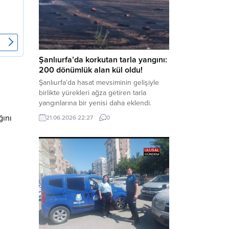
Kanunu’na muhalefet”, “suçtan
kaynaklanan mal varlığı değerlerini
aklama” ve “örgüt” suçlamaları
kapsamında derinleştirildiği bildirildi.
Haber Merkezi – Soruşturmanın
odağında, özellikle 6 Şubat...
Şanlıurfa’da korkutan tarla yangını:
200 dönümlük alan kül oldu!
Şanlıurfa’da hasat mevsiminin gelişiyle
birlikte yürekleri ağza getiren tarla
yangınlarına bir yenisi daha eklendi.
Hilvan ilçesinde çıkan yangında, 50
ğını
21.06.2026 22:27
0
dönümü biçilmemiş buğday olmak üzere
toplam 200 dönümlük arazi alevlere
teslim olarak küle döndü. Haber Merkezi
– Yangın, Şanlıurfa’nın Hilvan ilçesine
bağlı Agilmuz köyünde meydana geldi.
Edinilen bilgilere göre, henüz
belirlenemeyen...