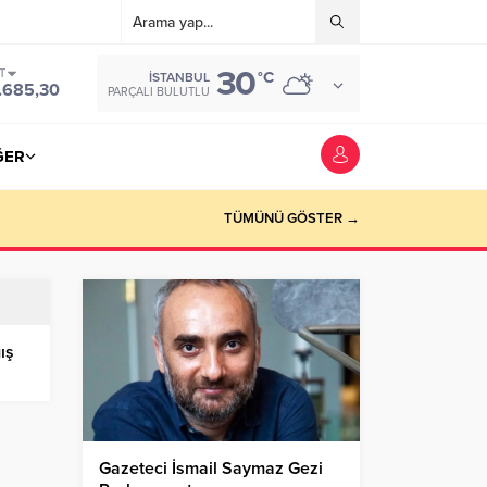
30
T
°C
İSTANBUL
.685,30
PARÇALI BULUTLU
ĞER
TÜMÜNÜ GÖSTER →
ış
Gazeteci İsmail Saymaz Gezi