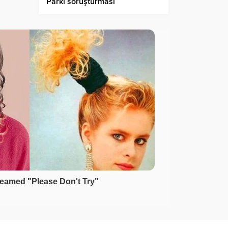
Parkı soruşturması
kapsamında gözaltına alındı