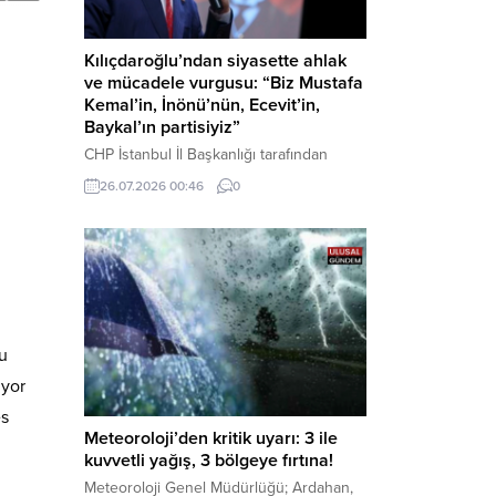
Kılıçdaroğlu’ndan siyasette ahlak
ve mücadele vurgusu: “Biz Mustafa
Kemal’in, İnönü’nün, Ecevit’in,
Baykal’ın partisiyiz”
CHP İstanbul İl Başkanlığı tarafından
düzenlenen Üye Katılım Töreni’nde
26.07.2026 00:46
0
konuşan Kemal Kılıçdaroğlu; partinin
tarihsel misyonundan siyasette ahlaka,
beşli çetelerle mücadeleden Aile
Destekleri Sigortası’na kadar birçok kritik
konuda sert ve net mesajlar verdi. Haber
Merkezi – CHP Genel Başkanı Kemal
Kılıçdaroğlu, Rauf Denktaş Kültür
mu
Merkezi’nde gerçekleştirilen ve yeni
üyelere rozetlerinin takıldığı...
ıyor
es
Meteoroloji’den kritik uyarı: 3 ile
kuvvetli yağış, 3 bölgeye fırtına!
Meteoroloji Genel Müdürlüğü; Ardahan,