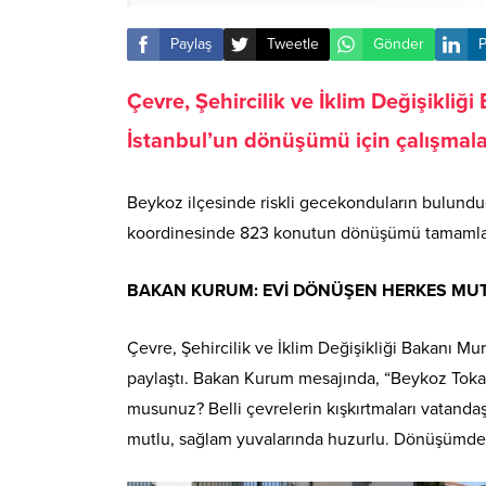
Paylaş
Tweetle
Gönder
P
Çevre, Şehircilik ve İklim Değişikliği
İstanbul’un dönüşümü için çalışmalar
Beykoz ilçesinde riskli gecekonduların bulund
koordinesinde 823 konutun dönüşümü tamamla
BAKAN KURUM: EVİ DÖNÜŞEN HERKES MU
Çevre, Şehircilik ve İklim Değişikliği Bakanı M
paylaştı. Bakan Kurum mesajında, “Beykoz Tokatk
musunuz? Belli çevrelerin kışkırtmaları vatanda
mutlu, sağlam yuvalarında huzurlu. Dönüşümden