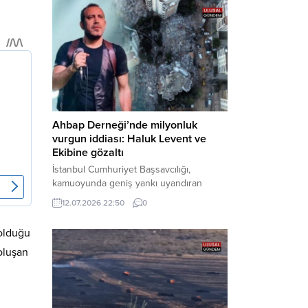
tarafından yürütülen geniş kapsamlı
soruşturma çerçevesinde gözaltına
alınan şüphelilerin emniyetteki işlemleri
tamamlandı. Güvenlik birimlerindeki
sorgularının ardından yoğun güvenlik
önlemleri altında adliyeye sevk edilen
U.Y. ve...
Ahbap Derneği’nde milyonluk
vurgun iddiası: Haluk Levent ve
Ekibine gözaltı
İstanbul Cumhuriyet Başsavcılığı,
kamuoyunda geniş yankı uyandıran
Ahbap Derneği’ne yönelik kapsamlı bir
12.07.2026 22:50
0
soruşturma başlattığını ve Dernek
Başkanı Haluk Levent dâhil bazı
 olduğu
şüphelilerin gözaltına alındığını açıkladı.
oluşan
Yürütülen tahkikatın “Dernekler
Kanunu’na muhalefet”, “suçtan
kaynaklanan mal varlığı değerlerini
aklama” ve “örgüt” suçlamaları
kapsamında derinleştirildiği bildirildi.