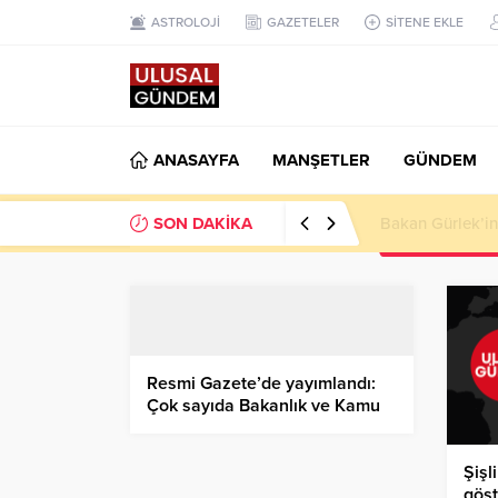
ASTROLOJİ
GAZETELER
SİTENE EKLE
ANASAYFA
MANŞETLER
GÜNDEM
SON DAKİKA
Ahbap Derneği’n
Resmi Gazete’de yayımlandı:
Çok sayıda Bakanlık ve Kamu
kurumunda kadro değişikliği
Şişl
göst