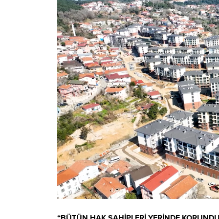
“BÜTÜN HAK SAHİPLERİ YERİNDE KORUNDU