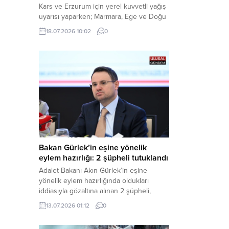
Kars ve Erzurum için yerel kuvvetli yağış
uyarısı yaparken; Marmara, Ege ve Doğu
Anadolu’nun belirli kesimlerinde ise
18.07.2026 10:02
0
saatte 60 kilometre hıza ulaşabilecek
kuvvetli rüzgarlara karşı vatandaşları
tedbirli olmaya çağırdı. Haber Merkezi –
Çevre, Şehircilik ve İklim Değişikliği
Bakanlığı Meteoroloji Genel Müdürlüğü,
ülke genelini kapsayan son hava...
Bakan Gürlek’in eşine yönelik
eylem hazırlığı: 2 şüpheli tutuklandı
Adalet Bakanı Akın Gürlek’in eşine
yönelik eylem hazırlığında oldukları
iddiasıyla gözaltına alınan 2 şüpheli,
çıkarıldıkları mahkemece tutuklanarak
13.07.2026 01:12
0
cezaevine gönderildi. Haber Merkezi –
Bakırköy Cumhuriyet Başsavcılığı