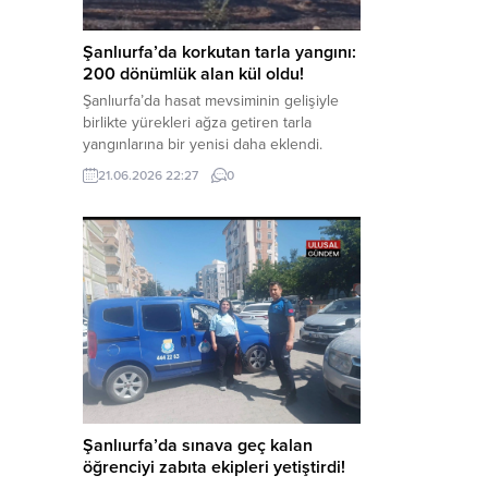
Haber Merkezi – Soruşturmanın
odağında, özellikle 6 Şubat...
Şanlıurfa’da korkutan tarla yangını:
200 dönümlük alan kül oldu!
Şanlıurfa’da hasat mevsiminin gelişiyle
birlikte yürekleri ağza getiren tarla
yangınlarına bir yenisi daha eklendi.
Hilvan ilçesinde çıkan yangında, 50
21.06.2026 22:27
0
dönümü biçilmemiş buğday olmak üzere
toplam 200 dönümlük arazi alevlere
teslim olarak küle döndü. Haber Merkezi
– Yangın, Şanlıurfa’nın Hilvan ilçesine
bağlı Agilmuz köyünde meydana geldi.
Edinilen bilgilere göre, henüz
belirlenemeyen...
Şanlıurfa’da sınava geç kalan
öğrenciyi zabıta ekipleri yetiştirdi!