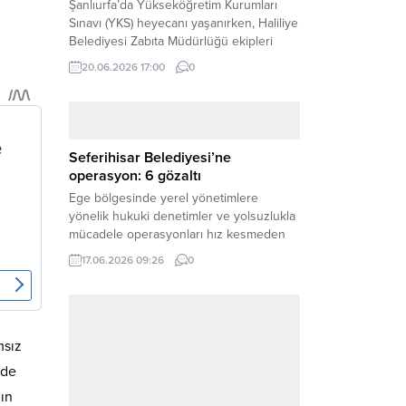
Şanlıurfa’da Yükseköğretim Kurumları
Sınavı (YKS) heyecanı yaşanırken, Haliliye
Belediyesi Zabıta Müdürlüğü ekipleri
geleceğini belirleyecek sınava geç kalma
20.06.2026 17:00
0
tehlikesiyle karşı karşıya kalan bir
öğrencinin yardımına Hızır gibi yetişti.
Haber Merkezi – Geleceklerini
şekillendirmek için YKS salonlarının
yolunu tutan binlerce aday arasında,
Seferihisar Belediyesi’ne
sınav yerine zamanında ulaşamayan bir
operasyon: 6 gözaltı
öğrenci büyük bir panik yaşadı....
Ege bölgesinde yerel yönetimlere
yönelik hukuki denetimler ve yolsuzlukla
mücadele operasyonları hız kesmeden
devam ediyor. İzmir’in turistik ilçelerinden
17.06.2026 09:26
0
Seferihisar Belediyesi, sabah saatlerinde
düzenlenen şok bir rüşvet
operasyonuyla sarsıldı. Haber Merkezi –
İzmir Cumhuriyet Başsavcılığı
koordinesinde yürütülen geniş kapsamlı
msız
yolsuzluk ve mali suçlar soruşturması
nde
kapsamında düğmeye basıldı. Edinilen ilk
nın
bilgilere göre,...