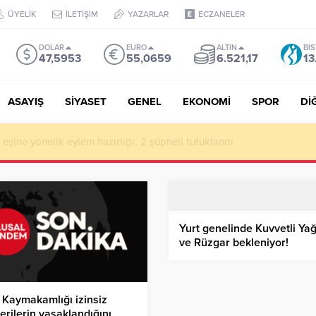
ÜYELİK
İLETİŞİM
YAZARLAR
ECZANELER
DOLAR
EURO
ALTIN
BIS
47,5953
55,0659
6.521,17
13
ASAYIŞ
SİYASET
GENEL
EKONOMİ
SPOR
Dİ
de milyonluk vurgun iddiası: Haluk Levent ve Ekibine gözaltı
Yurt genelinde Kuvvetli Yağ
ve Rüzgar bekleniyor!
i Kaymakamlığı izinsiz
erilerin yasaklandığını