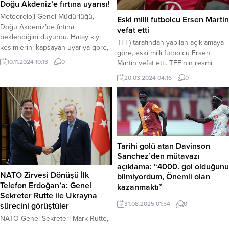
Doğu Akdeniz’e fırtına uyarısı!
Meteoroloji Genel Müdürlüğü,
Eski milli futbolcu Ersen Martin
Doğu Akdeniz’de fırtına
vefat etti
beklendiğini duyurdu. Hatay kıyı
TFF) tarafından yapılan açıklamaya
kesimlerini kapsayan uyarıya göre,
göre, eski milli futbolcu Ersen
rüzgarın günün ilk saatlerinden
10.11.2024 10:13
0
Martin vefat etti. TFF’nin resmi
itibaren kuzey ve kuzeydoğudan 6
Twitter hesabından yapılan
ila 8 kuvvetinde (50-75 km/saat)
20.03.2024 04:16
0
açıklamada şu ifadelere yer verildi:
fırtına şeklinde eseceği tahmin
“Türk futbolunun değerli
ediliyor. Fırtınanın akşam
isimlerinden, A Millî Takımımızın
saatlerinden itibaren etkisini
eski futbolcusu Ersen Martin’in
kaybetmesi bekleniyor. Vatandaşlar
vefat ettiğini derin bir üzüntü ile
ve denizciler dikkatli olmalı!
öğrenmiş bulunuyoruz. Merhum
Meteoroloji, fırtına nedeniyle
Ersen Martin’e Allah’tan rahmet;
Tarihi golü atan Davinson
meydana gelebilecek...
kederli ailesine, yakınlarına ve...
Sanchez’den mütavazı
açıklama: “4000. gol olduğunu
NATO Zirvesi Dönüşü İlk
bilmiyordum, Önemli olan
Telefon Erdoğan’a: Genel
kazanmaktı”
Sekreter Rutte ile Ukrayna
Galatasaray’ın Çaykur Rizespor’u 3-
31.08.2025 01:54
0
sürecini görüştüler
1 mağlup ettiği maçta kulüp tarihinin
NATO Genel Sekreteri Mark Rutte,
4000. lig golünü atarak tarihe
ABD Başkanı ve AB liderleri ile