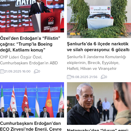
Özel’den Erdoğan’a “Filistin”
Şanlıurfa’da 6 ilçede narkotik
çağrısı: “Trump’la Boeing
ve silah operasyonu: 6 gözaltı
değil, Katliamı konuş”
Şanlıurfa İl Jandarma Komutanlığı
CHP Lideri Özgür Özel,
ekiplerinin, Birecik, Eyyübiye,
Cumhurbaşkanı Erdoğan’ın ABD
Halfeti, Hilvan ve Viranşehir
Başkanı Donald Trump ile yapacağı
21.09.2025 16:00
0
ilçelerinde “Narkotik Suçlarla
görüşme öncesinde sert
19.08.2025 21:56
0
Mücadele” kapsamında düzenlediği
eleştirilerde bulunarak, “Trump’ın
operasyonlarda çok sayıda
yanına gidilecekse, ağız dolusu
uyuşturucu madde ile ruhsatsız
Filistin meselesi konuşulmalı,
silahlar ele geçirildi.
bunun kırmızı çizgimiz olduğu
Operasyonlarda 6 şüpheli gözaltına
haykırılmalıdır” dedi. Haber Merkezi
alındı. Şanlıurfa – Şanlıurfa İl
– Kurultay konuşmasında,
Jandarma Komutanlığı, bölgede
Erdoğan’ın Trump’tan randevu
uyuşturucu ve yasa dışı
alabilmek için oğlu Junior Trump ile
Cumhurbaşkanı Erdoğan’dan
silahlanmaya karşı yürüttüğü
gizlice görüştüğünü ve “300
ECO Zirvesi’nde Enerji, Çevre
Netanyahu’dan “Vurun” emri: