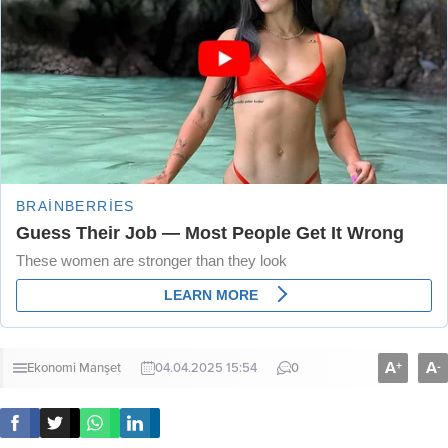
A
A
+
-
Ekonomi
Manşet
04.04.2025 15:54
0