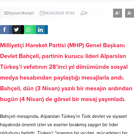
A
A
+
-
Siyaset
Manşet
04.04.2025 15:52
0
Milliyetçi Hareket Partisi (MHP) Genel Başkanı
Devlet Bahçeli, partinin kurucu lideri Alparslan
Türkeş’i vefatının 28’inci yıl dönümünde sosyal
medya hesabından paylaştığı mesajlarla andı.
Bahçeli, dün (3 Nisan) yazılı bir mesajın ardından
bugün (4 Nisan) de görsel bir mesaj yayımladı.
Bahçeli mesajında, Alparslan Türkeş’in Türk devlet ve siyaset
hayatında önemli izler ve eserler bırakmış saygın bir lider
olduğunu belirtti. Türkeş’i “inanmış bir vicdan, mücadeleci bir