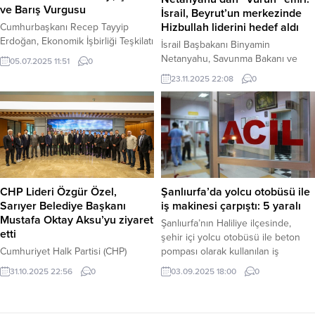
operasyonlara bir yenisini daha...
Boeing...
ve Barış Vurgusu
İsrail, Beyrut’un merkezinde
Hizbullah liderini hedef aldı
Cumhurbaşkanı Recep Tayyip
Erdoğan, Ekonomik İşbirliği Teşkilatı
İsrail Başbakanı Binyamin
17. Zirvesi’nde yaptığı konuşmada,
Netanyahu, Savunma Bakanı ve
05.07.2025 11:51
0
Ulusal Enerji Verimliliği Eylem Planı
Genelkurmay Başkanı’nın tavsiyesi
23.11.2025 22:08
0
ile 100 milyon ton emisyon
üzerine Beyrut’un kalbinde kritik
azaltımının hedeflendiğini belirtti.
bir operasyon emri verdi.
Sıfır Atık Projesi’nin iklim
Başbakanlık Ofisi, saldırının
değişikliğiyle mücadeleye katkı
doğrudan Hizbullah Genel
sağladığını vurgulayan Erdoğan,
Sekreteri’ni hedef aldığını duyurdu.
İsrail’in saldırgan politikalarına karşı
Haber Merkezi– Orta Doğu’da
Filistin davasına destek
gerilim tırmanırken İsrail
verdiklerinin altını çizdi.
Başbakanlık Ofisi’nden son dakika
CHP Lideri Özgür Özel,
Şanlıurfa’da yolcu otobüsü ile
Cumhurbaşkanı Recep Tayyip
açıklaması geldi. Başbakan
Sarıyer Belediye Başkanı
iş makinesi çarpıştı: 5 yaralı
Erdoğan, Azerbaycan’ın Hankendi...
Binyamin Netanyahu’nun, güvenlik
Mustafa Oktay Aksu’yu ziyaret
Şanlıurfa’nın Haliliye ilçesinde,
kurmaylarıyla yaptığı
etti
şehir içi yolcu otobüsü ile beton
değerlendirmenin ardından
Cumhuriyet Halk Partisi (CHP)
pompası olarak kullanılan iş
Beyrut’un...
Genel Başkanı Özgür Özel,
makinesinin çarpışması sonucu
31.10.2025 22:56
0
03.09.2025 18:00
0
İstanbul programı kapsamında
meydana gelen kazada, otobüste
Sarıyer Belediye Başkanı Mustafa
bulunan 5 yolcu yaralandı. Ulusal
Oktay Aksu’yu makamında ziyaret
Gündem Şanlıurfa – Kaza,