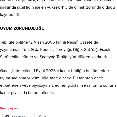
Ürünlerin taşınması, depolanması ve son tüketiciye arz edilmesi
sırasında sıcaklığın ise en yüksek 4°C’de olmak zorunda olduğu
kaydedildi.
UYUM ZORUNLULUĞU
Tebliğle birlikte 12 Nisan 2005 tarihli Resmî Gazete’de
yayımlanan Türk Gıda Kodeksi Tereyağı, Diğer Süt Yağı Esaslı
Sürülebilir Ürünler ve Sadeyağ Tebliği yürürlükten kaldırıldı.
Gıda işletmecileri, 1 Eylül 2025’e kadar tebliğin hükümlerine
uyum sağlama yükümlülüğünde olacak. Bu tarihten önce
etiketlenen veya piyasaya arz edilen gıdalar ise raf ömrü sonuna
kadar piyasada bulunabilecek.
Bunu paylaş: