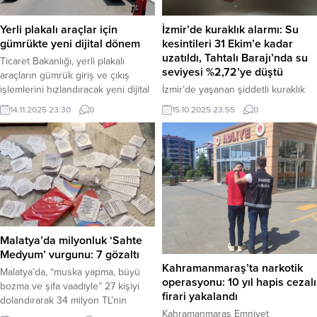
girişimine karşı delege imza
belirten Özel, “Anayasa
vermeye geldi,” dedi. Haber
tartışmalarına girmeyiz, varsanız biz
İzmir’de kuraklık alarmı: Su
Yerli plakalı araçlar için
Merkezi –...
yokuz,” dedi. Haber Merkezi – CHP
kesintileri 31 Ekim’e kadar
gümrükte yeni dijital dönem
lideri Özgür Özel, partisinin haftalık
uzatıldı, Tahtalı Barajı’nda su
Ticaret Bakanlığı, yerli plakalı
grup...
seviyesi %2,72’ye düştü
araçların gümrük giriş ve çıkış
İzmir’de yaşanan şiddetli kuraklık
işlemlerini hızlandıracak yeni dijital
ve barajlardaki su seviyesinin kritik
sistemi 18 Kasım 2025’te devreye
15.10.2025 23:55
0
14.11.2025 23:30
0
düzeyin altına düşmesi nedeniyle,
alıyor. Haber Merkezi – Ticaret
13 merkez ilçede uygulanan planlı
Bakanlığı, yerli plakalı taşıtların
ve dönüşümlü su kesintileri 31
gümrük kapılarındaki işlemlerini
Ekim’e kadar uzatıldı. İzmir Su ve
daha hızlı ve doğru şekilde
Kanalizasyon Genel Müdürlüğü
tamamlamayı sağlayacak önemli bir
(İZSU), kentin ana su kaynağı olan
dijitalleşme adımını devreye alıyor.
Tahtalı Barajı’ndaki doluluk oranının
Yeni düzenlemeyle, ülkemizde
yüzde 2,72’ye kadar gerilediğini,
tescil edilen araçlara ait...
Gördes Barajı’nın ise tamamen...
Malatya’da milyonluk ‘Sahte
Medyum’ vurgunu: 7 gözaltı
Kahramanmaraş’ta narkotik
Malatya’da, “muska yapma, büyü
operasyonu: 10 yıl hapis cezalı
bozma ve şifa vaadiyle” 27 kişiyi
firari yakalandı
dolandırarak 34 milyon TL’nin
Kahramanmaraş Emniyet
üzerinde haksız kazanç sağladığı