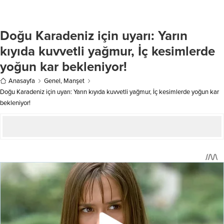
“Şahsın daha önce emniyete
açıklandı. Karar, Cumhurbaşkanı
başvurusu olmadığı, hatta sosyal
Recep Tayyip Erdoğan’ın imzasıyla
medya paylaşımları üzerine polis
Resmi Gazete’de yayımlandı. Haber
Doğu Karadeniz için uyarı: Yarın
tarafından arandığında da şikayetçi
Merkezi – 29 Ekim Cumhuriyet
olmadığını belirttiği anlaşılmıştır”
Bayramı kutlamaları kapsamında,
kıyıda kuvvetli yağmur, İç kesimlerde
ifadelerini kullandı. Şanlıurfa –
vatandaşların bayram coşkusuna
yoğun kar bekleniyor!
Eyyübiye ilçesi...
daha rahat ortak olabilmesi için...
Anasayfa
Genel
,
Manşet
Doğu Karadeniz için uyarı: Yarın kıyıda kuvvetli yağmur, İç kesimlerde yoğun kar
bekleniyor!