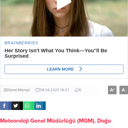
A
A
+
-
Genel
Manşet
08.04.2025 18:27
0
Meteoroloji Genel Müdürlüğü (MGM), Doğu