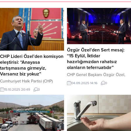
Özgür Özel’den Sert mesaj:
“15 Eylül, İktidar
CHP Lideri Özel’den komisyon
hazırlığımızdan rahatsız
eleştirisi: “Anayasa
olanların teferruatıdır”
tartışmasına girmeyiz,
Varsanız biz yokuz”
CHP Genel Başkanı Özgür Özel,
partisinin İstanbul İl Kongresi’ne
Cumhuriyet Halk Partisi (CHP)
04.09.2025 14:16
0
yönelik mahkeme kararı ve kayyım
Genel Başkanı Özgür Özel,
15.10.2025 20:49
0
atanması girişimini, “iktidar
partisinin grup toplantısında,
hazırlığından rahatsız olanların
Meclis’te kurulan Milli Dayanışma,
ortaya çıkardığı bir teferruat” olarak
Kardeşleik ve Demokrasi
nitelendirdi. Tüm kurgunun
Komisyonu’nun çalışmalarına ilişkin
Saray’da yapıldığını savunan Özel,
net mesajlar verdi. Komisyonun
“Mertçe karşımıza çıkmak yerine
Anayasa tartışmalarına alet
arkadan vuruyorlar. Bu darbe
edilmesine izin vermeyeceklerini