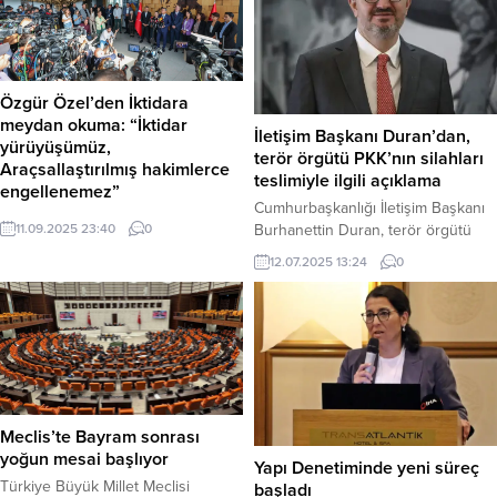
Özgür Özel’den İktidara
meydan okuma: “İktidar
İletişim Başkanı Duran’dan,
yürüyüşümüz,
terör örgütü PKK’nın silahları
Araçsallaştırılmış hakimlerce
teslimiyle ilgili açıklama
engellenemez”
Cumhurbaşkanlığı İletişim Başkanı
CHP Genel Başkanı Özgür Özel,
Burhanettin Duran, terör örgütü
11.09.2025 23:40
0
partisinin İstanbul’daki çalışma
PKK’nın silah bırakmasıyla ilgili
12.07.2025 13:24
0
ofisinde DEM Parti heyetiyle
sosyal medya
görüşmesinin ardından yaptığı
hesabından paylaşımda bulundu.
açıklamada, kayyum krizinin
İletişim Başkanı Duran yaptığı
hukuken sona erdiğini belirtti ve
paylaşımda, şunları kaydetti:
iktidara sert mesajlar gönderdi.
“Cumhurbaşkanımızın liderliğinde
Haber Merkezi – Ankara’daki
ülkemizi müreffeh yarınlara
mahkemenin, kongre iptal davasını
taşıyacak, ‘Terörsüz Türkiye’
reddetmesiyle tedbir kararının
hedefimize ulaştıracak adımlar
Meclis’te Bayram sonrası
ortadan kalkması gerektiğini
birbiri ardınca atılıyor. Türkiye,
yoğun mesai başlıyor
söyleyen Özel, “İktidarınızın son bir
Yapı Denetiminde yeni süreç
terörsüz yarınlarda daha güçlü
yılında açtığınız yolun, yarın...
Türkiye Büyük Millet Meclisi
başladı
olacak, birlik ve beraberliğini