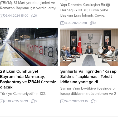
(TBMM), 31 Mart yerel seçimleri ve
Yapı Denetim Kuruluşları Birliği
kuvvetlendirerek Türkiye Yüzyılı
Ramazan Bayramı için verdiği arayı
Derneği (YDKBD) Bursa Şube
hedeflerine muhakkak
bugün sona eriyor. Parlamentoyu
Başkanı Esra İnhanlı, Çevre,
ulaşacaktır.”...
09.04.2024 15:00
0
yeni mesaisinde yoğun bir gündem
Şehircilik ve İklim Değişikliği
14.06.2025 12:18
0
bekliyor. Genel Kurul’da turizmden
Bakanlığı, “Yapı Denetimi Uygulama
enerjiye, yargıdan içişlerine birçok
Yönetmeliği” ile “Dağıtım Tebliği” ve
konuda önemli kanun teklifleri
“Ceza Tebliğinde” yapılan
görüşülecek. Enerji ve Turizm
değişiklikler dair değerlendirmede
Teklifleri Gündemde TBMM Genel
bulundu. Yeni düzenlemelerle
Kurulu’nun nisan ayındaki
birlikte yapı denetim firmalarına
gündeminin ilk sıralarında,...
yönelik yaptırımların ağırlaştığının
altını çizen YDKBD Bursa Şubesi
Başkanı Esra İnhanlı, “Artık...
Şanlıurfa Valiliği’nden “Kasap
29 Ekim Cumhuriyet
Saldırısı” açıklaması: Tehdit
Bayramı’nda Marmaray,
iddiasına yanıt geldi
Başkentray ve İZBAN ücretsiz
olacak
Şanlıurfa’nın Eyyübiye ilçesinde bir
kasap dükkanına düzenlenen ve 2
Türkiye Cumhuriyeti’nin 102.
kişinin yaralandığı silahlı saldırıyla
kuruluş yıl dönümü olan 29 Ekim
24.01.2026 23:16
0
25.10.2025 09:29
0
ilgili Valilikten açıklama geldi.
Çarşamba günü, İstanbul, Ankara
Mağdurun “tehdit ve şantaj”
ve İzmir’deki bazı ana raylı sistem
iddialarına açıklık getiren Valilik,
hatlarının ücretsiz hizmet vereceği