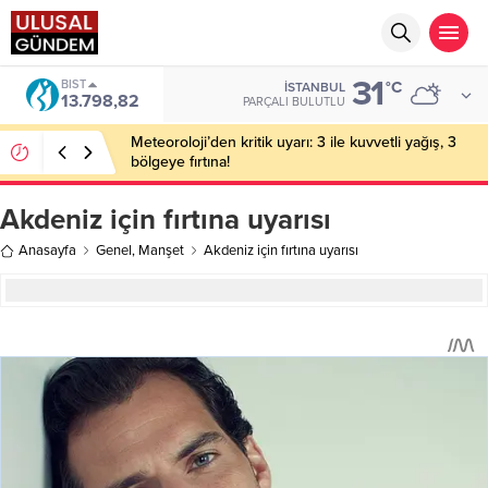
31
BIST
°C
İSTANBUL
13.798,82
PARÇALI BULUTLU
Meteoroloji’den kritik uyarı: 3 ile kuvvetli yağış, 3
bölgeye fırtına!
Akdeniz için fırtına uyarısı
Anasayfa
Genel
,
Manşet
Akdeniz için fırtına uyarısı