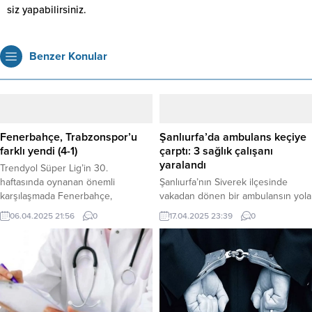
siz yapabilirsiniz.
Benzer Konular
Fenerbahçe, Trabzonspor’u
Şanlıurfa’da ambulans keçiye
farklı yendi (4-1)
çarptı: 3 sağlık çalışanı
yaralandı
Trendyol Süper Lig’in 30.
haftasında oynanan önemli
Şanlıurfa’nın Siverek ilçesinde
karşılaşmada Fenerbahçe,
vakadan dönen bir ambulansın yola
sahasında ağırladığı Trabzonspor’u
çıkan keçiye çarpması sonucu
06.04.2025 21:56
0
17.04.2025 23:39
0
4-1 mağlup etti. Maça damga vuran
ambulansta bulunan 3 sağlık
isim, attığı 3 golle Brezilyalı yıldız
çalışanı yaralandı. Edinilen bilgilere
Talisca oldu. Ülker Stadyumu
göre, A.A. yönetimindeki 63 ACN
Fenerbahçe Şükrü Saracoğlu Spor
875 plakalı ambulans, Karacadağ
Kompleksi’nde, hakem Mehmet
yolu Gerçek Mahallesi yakınlarında
Türkmen’in düdük çaldığı
yola aniden çıkan bir keçiye çarptı.
mücadelenin ilk yarısı konuk ekibin
Kazada sürücü A.A. ile ambulansta