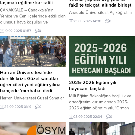
taşımalı eğitime kar tatili
fakülte tek çatı altında birleşti
ÇANAKKALE – Çanakkale’nin
Anadolu Üniversitesi, Açıköğretim
Yenice ve Çan ilçelerinde etkili olan
Sistemi’nde önemli bir yeniden
23.03.2025 14:38
0
olumsuz hava koşulları ve
yapılanmaya giderek İktisat
buzlanma nedeniyle, taşımalı eğitim
Fakültesi ve İşletme Fakültesi’ni
10.02.2025 01:57
0
kapsamındaki okullarda eğitime bir
Açıköğretim Fakültesi bünyesinde
gün ara verildi. Yenice İlçe Milli
birleştirdiğini duyurdu. 21 Mart
Eğitim Müdürlüğü tarafından
2025 tarihinde yapılan açıklamada,
yapılan açıklamada, “Kıymetli
üniversite yönetimi, ilgili
velilerimiz, sevgili öğrenciler, hava
fakültelerdeki tüm bölümlerin
koşulları ve aşırı buzlanma riski
eğitim vermeye devam edeceğini
nedeniyle, İlçe Hıfzıssıhha Kurulu
Harran Üniversitesi’nde
ve öğrencilerin mevcut haklarının
Kararı doğrultusunda, 10 Şubat...
derslik krizi: Güzel sanatlar
eksiksiz bir şekilde korunacağını
2025-2026 Eğitim yılı
öğrencileri yeni eğitim yılına
belirtti. Yapılan birleşme ile birlikte
heyecanı başladı
bahçede ‘merhaba’ dedi
Açıköğretim Fakültesi...
Milli Eğitim Bakanlığına bağlı ilk ve
Harran Üniversitesi Güzel Sanatlar
ortaöğretim kurumlarında 2025-
Fakültesi’nde yeni eğitim-öğretim
24.09.2025 01:19
0
2026 eğitim öğretim yılı, “Orman
yılı, “Hababam Sınıfı” filmini
Yangınlarına Karşı Yeşil Vatanı
aratmayan görüntülerle başladı.
08.09.2025 22:34
0
Korumak” temalı ilk dersle başladı.
Fakültedeki derslik yetersizliği
Bu kapsamda, resmi ve özel
nedeniyle öğrenciler ilk derslerini
okullardaki öğrencilere 184 milyon
akademisyenleriyle birlikte fakülte