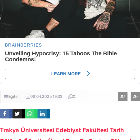
A
A
+
-
Eğitim
08.04.2025 19:33
0
Trakya Üniversitesi Edebiyat Fakültesi Tarih