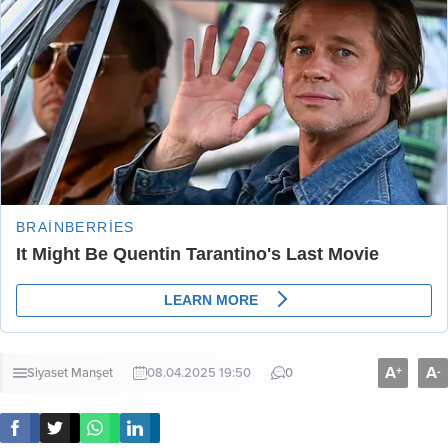
A
A
+
-
Siyaset
Manşet
08.04.2025 19:50
0