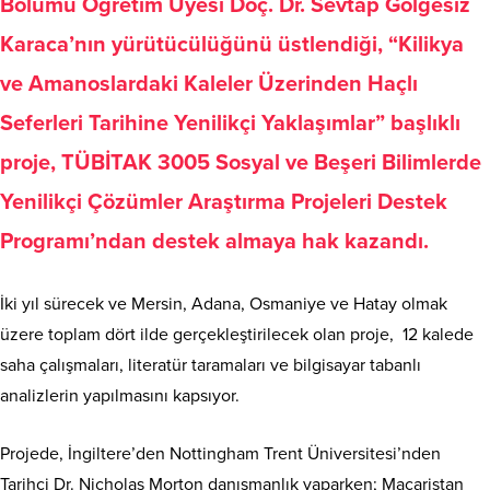
Bölümü Öğretim Üyesi Doç. Dr. Sevtap Gölgesiz
Karaca’nın yürütücülüğünü üstlendiği, “Kilikya
ve Amanoslardaki Kaleler Üzerinden Haçlı
Seferleri Tarihine Yenilikçi Yaklaşımlar” başlıklı
proje, TÜBİTAK 3005 Sosyal ve Beşeri Bilimlerde
Yenilikçi Çözümler Araştırma Projeleri Destek
Programı’ndan destek almaya hak kazandı.
İki yıl sürecek ve Mersin, Adana, Osmaniye ve Hatay olmak
üzere toplam dört ilde gerçekleştirilecek olan proje, 12 kalede
saha çalışmaları, literatür taramaları ve bilgisayar tabanlı
analizlerin yapılmasını kapsıyor.
Projede, İngiltere’den Nottingham Trent Üniversitesi’nden
Tarihçi Dr. Nicholas Morton danışmanlık yaparken; Macaristan