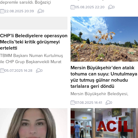
depremle sarsıldı. Boğaziçi
bulunan ve işkenceye maruz
05.08.2025 22:20
0
Üniversitesi Kandilli Rasathanesi ve
kaldığı iddia edilen siyasetçi
22.08.2025 20:39
0
Deprem Araştırma Enstitüsü’nden
Muhammed el-Biltaci ve açlık
alınan verilere göre, saat 20:36’da
grevindeki 58 aktivistin durumuna
4.0 büyüklüğünde bir deprem
dikkat çekti. Dinç, “Mısır
kaydedildi. Haber Merkezi –
makamlarını keyfi tutuklamalara son
CHP’li Belediyelere operasyon
Depremin merkez üssü, Sındırgı
vermeye çağırıyoruz. Türkiye’yi de
Meclis’teki kritik görüşmeyi
ilçesine bağlı Yaylacık olarak
bu zulme karşı açık tutum almaya
erteletti
belirtildi. Yerin 14.5 kilometre
davet ediyoruz,” dedi. Ankara –
TBMM Başkanı Numan Kurtulmuş
derinliğinde meydana gelen
Hür...
ile CHP Grup Başkanvekili Murat
sarsıntı, bölge sakinlerinde kısa...
Mersin Büyükşehir’den atalık
Emir arasında bugün yapılması
05.07.2025 14:28
0
tohuma can suyu: Unutulmaya
planlanan kritik görüşme, sabah
yüz tutmuş gülnar nohudu
saatlerinde CHP’li belediye
tarlalara geri döndü
başkanlarına yönelik düzenlenen
operasyonlar nedeniyle ertelendi.
Mersin Büyükşehir Belediyesi,
Görüşmede, terör örgütü PKK’nın
“Yerel Nohut Çeşitlerinin Yerinde
07.08.2025 14:41
0
fesih sürecinin ardından Meclis’te
Yaygınlaştırılması ve Pazarlanması”
kurulacak komisyonun ele alınması
projesiyle, Gülnar ilçesinin
bekleniyordu. ANKARA – Türkiye
neredeyse unutulmaya yüz tutmuş
Büyük Millet Meclisi (TBMM)
atalık nohut tohumlarını yeniden
Başkanı Numan Kurtulmuş ve...
toprakla buluşturuyor. 2021’den bu
yana 81 üreticiye 4 bin 860 kilo