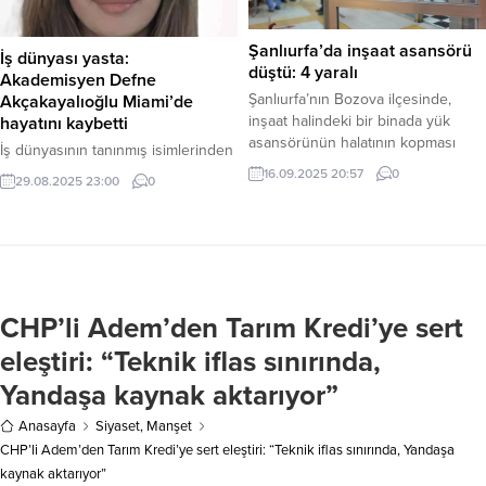
tohum desteği sağlanırken, hasat
edilen ürünler kadın kooperatifi
Şanlıurfa’da inşaat asansörü
İş dünyası yasta:
aracılığıyla satın alınarak üreticiye
düştü: 4 yaralı
Akademisyen Defne
pazar garantisi de veriliyor. Haber
Şanlıurfa’nın Bozova ilçesinde,
Akçakayalıoğlu Miami’de
Merkezi...
inşaat halindeki bir binada yük
hayatını kaybetti
asansörünün halatının kopması
İş dünyasının tanınmış isimlerinden
sonucu meydana gelen kazada 4
Zeynep ve Hasan Akçakayalıoğlu
16.09.2025 20:57
0
29.08.2025 23:00
0
kişi yaralandı. Haber Merkezi –
çiftinin kızı, akademisyen Defne
Olay, Bozova ilçesine bağlı kırsal
Akçakayalıoğlu, ABD’nin Miami
Killik Mahallesi’ndeki bir inşaatta
kentindeki evinde genç yaşta
meydana geldi. Edinilen bilgiye
yaşamını yitirdi. Acı haber, ailesini
göre, içerisinde Zeliha A., Arif A.,
ve sevenlerini yasa boğdu. Haber
Halise S. ve Fatma Ç.’nin
Merkezi – ABD’de Chicago
bulunduğu yük asansörü, ikinci
CHP’li Adem’den Tarım Kredi’ye sert
Üniversitesi’nde bilişsel bilimler
katta...
alanında sürdürdüğü başarılı
eleştiri: “Teknik iflas sınırında,
akademik kariyerinin ardından kısa
Yandaşa kaynak aktarıyor”
süre önce Miami’deki Miller Tıp
Fakültesi’nde görev...
Anasayfa
Siyaset
,
Manşet
CHP’li Adem’den Tarım Kredi’ye sert eleştiri: “Teknik iflas sınırında, Yandaşa
kaynak aktarıyor”