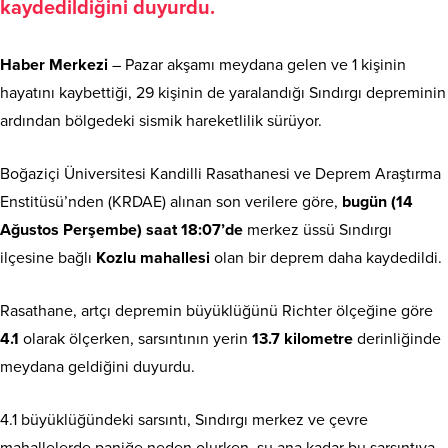
kaydedildiğini duyurdu.
Haber Merkezi
– Pazar akşamı meydana gelen ve 1 kişinin
hayatını kaybettiği, 29 kişinin de yaralandığı Sındırgı depreminin
ardından bölgedeki sismik hareketlilik sürüyor.
Boğaziçi Üniversitesi Kandilli Rasathanesi ve Deprem Araştırma
Enstitüsü’nden (KRDAE) alınan son verilere göre,
bugün (14
Ağustos Perşembe) saat 18:07’de
merkez üssü Sındırgı
ilçesine bağlı
Kozlu mahallesi
olan bir deprem daha kaydedildi.
Rasathane, artçı depremin büyüklüğünü Richter ölçeğine göre
4.1
olarak ölçerken, sarsıntının yerin
13.7 kilometre
derinliğinde
meydana geldiğini duyurdu.
4.1 büyüklüğündeki sarsıntı, Sındırgı merkez ve çevre