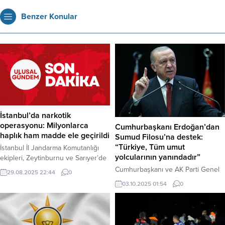
Benzer Konular
İstanbul’da narkotik
operasyonu: Milyonlarca
Cumhurbaşkanı Erdoğan’dan
haplık ham madde ele geçirildi
Sumud Filosu’na destek:
“Türkiye, Tüm umut
İstanbul İl Jandarma Komutanlığı
yolcularının yanındadır”
ekipleri, Zeytinburnu ve Sarıyer’de
uyuşturucu imalathanelerine
Cumhurbaşkanı ve AK Parti Genel
29.08.2025 22:44
0
düzenlediği baskınlarda yaklaşık 5
Başkanı Recep Tayyip Erdoğan,
03.10.2025 01:54
0
milyon 800 bin adet sentetik ecza
Gazze’ye yardım götürürken
hapı üretilebilecek 290 kilogram
İsrail’in müdahalesine maruz kalan
ham madde ve 847 binden fazla
Küresel Sumud Filosu’na net bir
hazır uyuşturucu hap ele geçirdi.
destek mesajı verdi. Erdoğan,