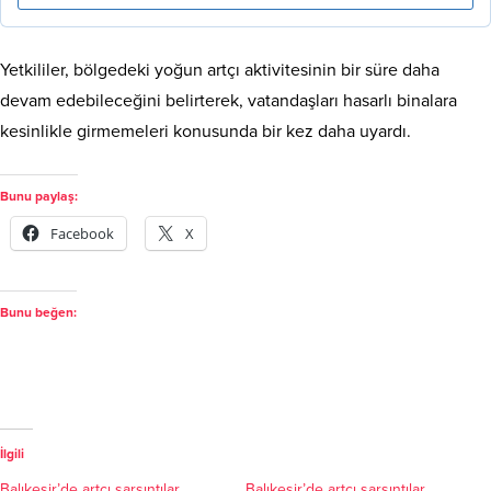
Yetkililer, bölgedeki yoğun artçı aktivitesinin bir süre daha
devam edebileceğini belirterek, vatandaşları hasarlı binalara
kesinlikle girmemeleri konusunda bir kez daha uyardı.
Bunu paylaş:
Facebook
X
Bunu beğen:
İlgili
Balıkesir’de artçı sarsıntılar
Balıkesir’de artçı sarsıntılar