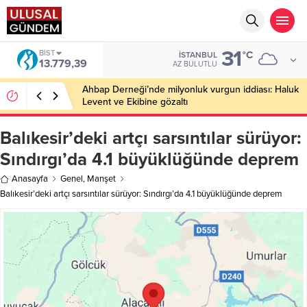
31
BIST
°C
İSTANBUL
13.779,39
AZ BULUTLU
Ahbap Derneği’nde milyonluk vurgun iddiası: Haluk
Levent ve Ekibine gözaltı
Balıkesir’deki artçı sarsıntılar sürüyor:
Sındırgı’da 4.1 büyüklüğünde deprem
Anasayfa
Genel
,
Manşet
Balıkesir’deki artçı sarsıntılar sürüyor: Sındırgı’da 4.1 büyüklüğünde deprem