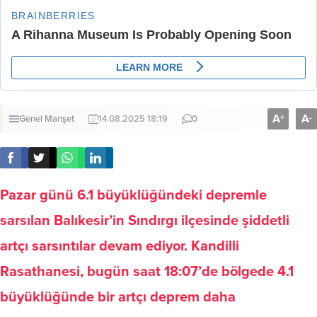
A
A
+
-
Genel
Manşet
14.08.2025 18:19
0
Pazar günü 6.1 büyüklüğündeki depremle
sarsılan Balıkesir’in Sındırgı ilçesinde şiddetli
artçı sarsıntılar devam ediyor. Kandilli
Rasathanesi, bugün saat 18:07’de bölgede 4.1
büyüklüğünde bir artçı deprem daha