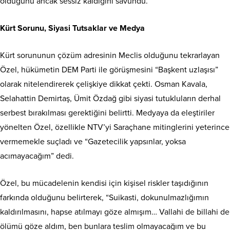
olduğunu ancak sessiz kaldığını savundu.
Kürt Sorunu, Siyasi Tutsaklar ve Medya
Kürt sorununun çözüm adresinin Meclis olduğunu tekrarlayan
Özel, hükümetin DEM Parti ile görüşmesini “Başkent uzlaşısı”
olarak nitelendirerek çelişkiye dikkat çekti. Osman Kavala,
Selahattin Demirtaş, Ümit Özdağ gibi siyasi tutukluların derhal
serbest bırakılması gerektiğini belirtti. Medyaya da eleştiriler
yönelten Özel, özellikle NTV’yi Saraçhane mitinglerini yeterince
vermemekle suçladı ve “Gazetecilik yapsınlar, yoksa
acımayacağım” dedi.
Özel, bu mücadelenin kendisi için kişisel riskler taşıdığının
farkında olduğunu belirterek, “Suikasti, dokunulmazlığımın
kaldırılmasını, hapse atılmayı göze almışım… Vallahi de billahi de
ölümü göze aldım, ben bunlara teslim olmayacağım ve bu