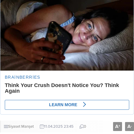
A
A
+
-
Siyaset
Manşet
11.04.2025 23:45
0