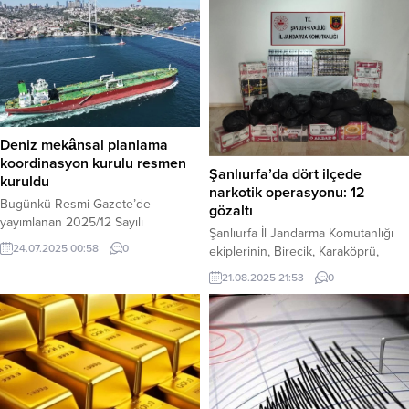
Deniz mekânsal planlama
koordinasyon kurulu resmen
Şanlıurfa’da dört ilçede
kuruldu
narkotik operasyonu: 12
Bugünkü Resmi Gazete’de
gözaltı
yayımlanan 2025/12 Sayılı
Şanlıurfa İl Jandarma Komutanlığı
Cumhurbaşkanlığı Genelgesi ile
24.07.2025 00:58
0
ekiplerinin, Birecik, Karaköprü,
Deniz Mekânsal Planlama
Halfeti ve Suruç ilçelerinde 15-17
Koordinasyon Kurulu’nun
21.08.2025 21:53
0
Ağustos tarihleri arasında
kurulduğu duyuruldu.
düzenlediği operasyonlarda çok
Cumhurbaşkanı Recep Tayyip
sayıda uyuşturucu madde ele
Erdoğan’ın imzasıyla yayımlanan
geçirildi. Operasyonlarda 12
genelgeye göre, Kurul,
şüpheli gözaltına alındı. Haber
Cumhurbaşkanı Yardımcısı’nın
Merkezi – Şanlıurfa İl Jandarma
başkanlığında; Dışişleri, Çevre,
Komutanlığı, uyuşturucu madde
Şehircilik ve İklim Değişikliği, Enerji