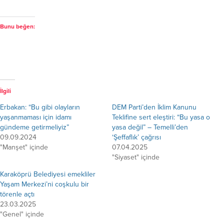
Bunu beğen:
İlgili
Erbakan: “Bu gibi olayların
DEM Parti’den İklim Kanunu
yaşanmaması için idamı
Teklifine sert eleştiri: “Bu yasa o
gündeme getirmeliyiz”
yasa değil” – Temelli’den
09.09.2024
‘Şeffaflık’ çağrısı
"Manşet" içinde
07.04.2025
"Siyaset" içinde
Karaköprü Belediyesi emekliler
Yaşam Merkezi’ni coşkulu bir
törenle açtı
23.03.2025
"Genel" içinde