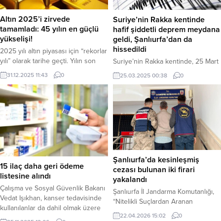
imal ve ticaretine yönelik
ve Tabii Kaynaklar, İçişleri, Kültür ve
operasyonlarına hız kesmeden
Turizm, Milli Savunma, Tarım ve
Altın 2025’i zirvede
Suriye’nin Rakka kentinde
devam ediyor. Şanlıurfa
Orman, Ulaştırma ve Altyapı...
tamamladı: 45 yılın en güçlü
hafif şiddetli deprem meydana
Valiliği’nden yapılan açıklamaya...
yükselişi!
geldi, Şanlıurfa’dan da
hissedildi
2025 yılı altın piyasası için “rekorlar
yılı” olarak tarihe geçti. Yılın son
Suriye’nin Rakka kentinde, 25 Mart
işlem gününde 4.360 doları aşan
2025 tarihinde saat 00:18:00’de
31.12.2025 11:43
0
25.03.2025 00:38
0
ons altın, yıllık bazda yüzde 66
hafif şiddetli bir deprem meydana
değer kazanarak 1979’dan bu yana
geldi. Moment büyüklüğü 3.60
en iyi performansını sergiledi.
olarak ölçülen deprem, ilk
Haber merkezi– Altın fiyatları, 2025
belirlemelere göre can kaybına
yılını tarihi bir rekorla kapatıyor.
veya büyük bir hasara yol açmadı.
Yatırımcıların güvenli limanı olan
Depremin merkez üssü 36.245
sarı metal, yılın son...
kuzey enlemi ve 38.708 doğu
boylamında tespit edilirken,
Şanlıurfa’da kesinleşmiş
derinliği ise 9.2 kilometre olarak
15 ilaç daha geri ödeme
cezası bulunan iki firari
belirlendi....
listesine alındı
yakalandı
Çalışma ve Sosyal Güvenlik Bakanı
Şanlıurfa İl Jandarma Komutanlığı,
Vedat Işıkhan, kanser tedavisinde
“Nitelikli Suçlardan Aranan
kullanılanlar da dahil olmak üzere
Şahısların Yakalanmasına Yönelik
22.04.2026 15:02
0
15 yeni ilacın SGK geri ödeme