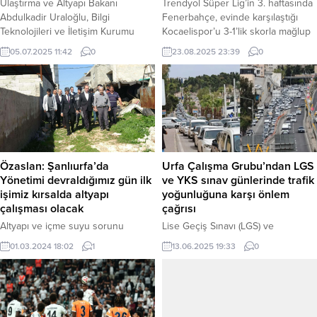
Trendyol Süper Lig’in 3. haftasında
Ulaştırma ve Altyapı Bakanı
Fenerbahçe, evinde karşılaştığı
Abdulkadir Uraloğlu, Bilgi
Kocaelispor’u 3-1’lik skorla mağlup
Teknolojileri ve İletişim Kurumu
ederek haftayı 3 puanla kapattı.
(BTK) tarafından hazırlanan Yıllık
23.08.2025 23:39
0
05.07.2025 11:42
0
Karşılaşmada Fenerbahçe’nin
Pazar Verileri Bülteni’nde yer alan
golleri Skriniar, Brown ve
verileri değerlendirdi. Bakan
Talisca’dan gelirken, bir golü de
Uraloğlu, güncel teknolojik
VAR incelemesi sonrası iptal edildi.
gelişmelere paralel olarak
Haber Merkezi – Chobani
elektronik haberleşme şirketlerinin
Stadyumu’nda oynanan
sektöre yaptığı yatırımın 2023 yılına
mücadelede Fenerbahçe, teknik
göre yüzde 80 artışla 94,1 milyar
direktör Jose Mourinho
liraya ulaştığını bildirdi. Bakan
Özaslan: Şanlıurfa’da
Urfa Çalışma Grubu’ndan LGS
yönetiminde sahaya çıktı. Maçın
Uraloğlu, “İşletmeci yatırımlarında...
Yönetimi devraldığımız gün ilk
ve YKS sınav günlerinde trafik
henüz...
işimiz kırsalda altyapı
yoğunluğuna karşı önlem
çalışması olacak
çağrısı
Altyapı ve içme suyu sorunu
Lise Geçiş Sınavı (LGS) ve
yaşayan kırsal mahallede
Yükseköğretim Kurumları Sınavı
01.03.2024 18:02
1
13.06.2025 19:33
0
temaslarda bulunan HÜDA PAR
(YKS) gibi öğrencilerin geleceğini
Şanlıurfa Büyükşehir Belediye
belirleyen kritik sınavlar öncesinde,
Başkan adayı Emin Özaslan,
Şanlıurfa’da sınav günleri
seçimden sonra yönetimi
yaşanabilecek trafik yoğunluğuna
devraldıklarında yapacakları ilk
karşı Urfa Çalışma Grubu’ndan