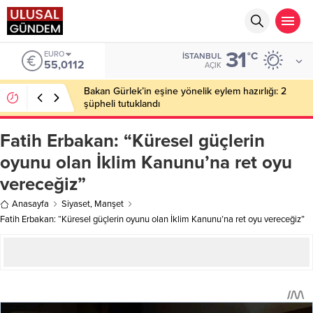
31
ALTIN
°C
İSTANBUL
6.519,97
AÇIK
Ahbap Derneği’nde milyonluk vurgun iddiası: Haluk
Levent ve Ekibine gözaltı
Fatih Erbakan: “Küresel güçlerin
oyunu olan İklim Kanunu’na ret oyu
vereceğiz”
Anasayfa
Siyaset
,
Manşet
Fatih Erbakan: “Küresel güçlerin oyunu olan İklim Kanunu’na ret oyu vereceğiz”