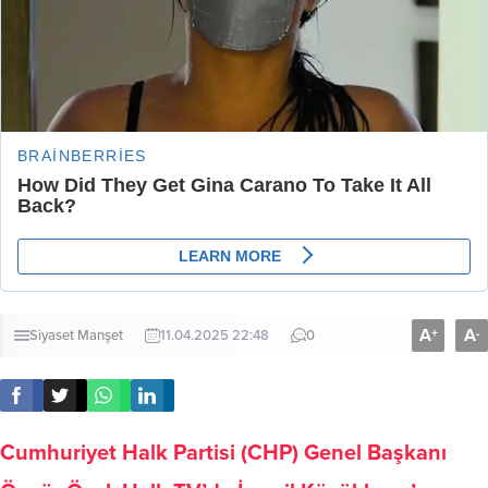
A
A
+
-
Siyaset
Manşet
11.04.2025 22:48
0
Cumhuriyet Halk Partisi (CHP) Genel Başkanı