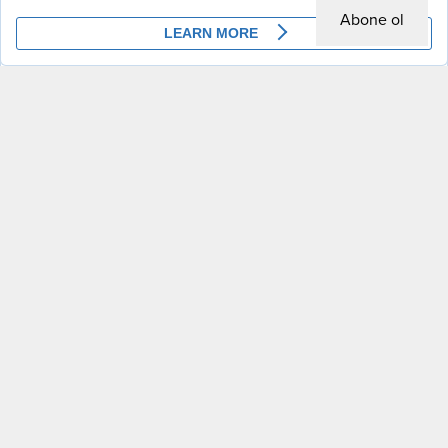
Abone ol
A
A
+
-
Gündem
Manşet
13.04.2025 09:30
0
İstanbul Büyükşehir Belediyesi (İBB), sosyal
medyada yer alan “Ekrem İmamoğlu, 165 milyon
liralık deniz taksileri çürümeye terk etti”
şeklindeki iddialara ilişkin bir açıklama yayınladı.
İBB, yapılan yatırımın çürümediğini, deniz taksilerin aktif olarak