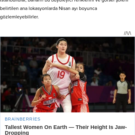
İstanbullular, baharın bu büyüleyici renklerini ve görsel şöleni
belirtilen ana lokasyonlarda Nisan ayı boyunca
gözlemleyebilirler.