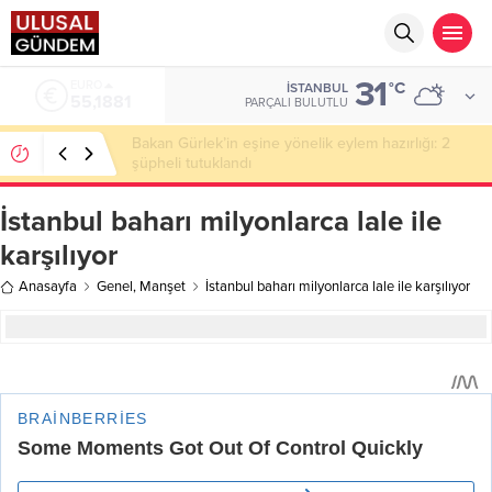
31
ALTIN
°C
İSTANBUL
6.660,55
PARÇALI BULUTLU
Ahbap Derneği’nde milyonluk vurgun iddiası: Haluk
Levent ve Ekibine gözaltı
İstanbul baharı milyonlarca lale ile
karşılıyor
Anasayfa
Genel
,
Manşet
İstanbul baharı milyonlarca lale ile karşılıyor