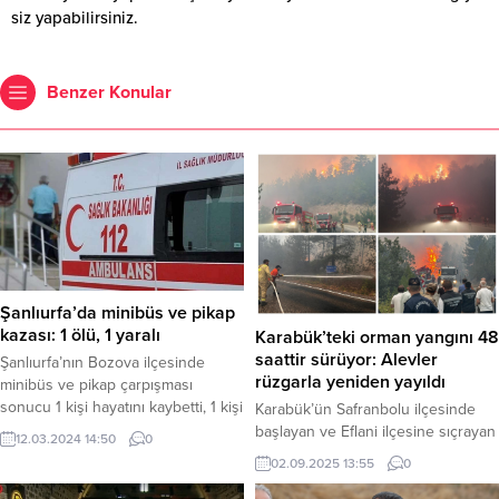
siz yapabilirsiniz.
Benzer Konular
Şanlıurfa’da minibüs ve pikap
kazası: 1 ölü, 1 yaralı
Karabük’teki orman yangını 48
saattir sürüyor: Alevler
Şanlıurfa’nın Bozova ilçesinde
rüzgarla yeniden yayıldı
minibüs ve pikap çarpışması
sonucu 1 kişi hayatını kaybetti, 1 kişi
Karabük’ün Safranbolu ilçesinde
de yaralandı. Kazada, Şanlıurfa-
başlayan ve Eflani ilçesine sıçrayan
12.03.2024 14:50
0
Adıyaman yolu üzerinde, Çakmaklı
orman yangını, ikinci gününde de
02.09.2025 13:55
0
mahallesi tepe dinlenme tesisleri
devam ediyor. Ekiplerin havadan ve
yakınlarında meydana geldi.
karadan yoğun müdahalesine