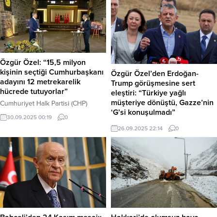
Ramazan Polat’ın kullandığı 63 AAJ
rağmen, rüzgarın etkisiyle alevler
089 plakalı minibüs ile karşı
yeniden güçlenerek farklı bir
yönden gelen Ömer Kadakçı’nın
bölgeye sıçradı. Karabük – Yangın,
kullandığı pikap çarpıştı. Kazada,
iki gün önce Safranbolu’ya bağlı
pikap sürücüsü Ömer Kadakçı...
Harmancık köyünde başladı ve kısa
sürede büyüyerek Eflani ilçesinin
Özgür Özel: “15,5 milyon
Saraycık köyü...
kişinin seçtiği Cumhurbaşkanı
Özgür Özel’den Erdoğan-
adayını 12 metrekarelik
Trump görüşmesine sert
hücrede tutuyorlar”
eleştiri: “Türkiye yağlı
müşteriye dönüştü, Gazze’nin
Cumhuriyet Halk Partisi (CHP)
‘G’si konuşulmadı”
Genel Başkanı Özgür Özel,
30.09.2025 00:19
0
partisinin cumhurbaşkanı adayı
Cumhuriyet Halk Partisi (CHP)
26.09.2025 22:14
0
Ekrem İmamoğlu’nun tutukluluğuna
Genel Başkanı Özgür Özel,
sert tepki göstererek, “15,5 milyon
Cumhurbaşkanı adayı Ekrem
kişinin seçtiği cumhurbaşkanı
İmamoğlu’nun Silivri’deki duruşması
adayını Silivri’de 12 metrekarelik
sonrası yaptığı açıklamada, Haber
hücrede tutuyorlar,” dedi. Haber
Merkezi – Cumhurbaşkanı
Merkezi – Özel, İmamoğlu ve
Erdoğan’ın ABD Başkanı Trump ile
Mansur Yavaş ile aralarındaki
görüşmesini sert bir dille eleştirdi.
birlikteliğin tam olduğunu
Erdoğan’ın görüşmeye “hediye
vurgulayarak, “Bugüne kadar bizi
paketiyle” gittiğini savunan Özel,