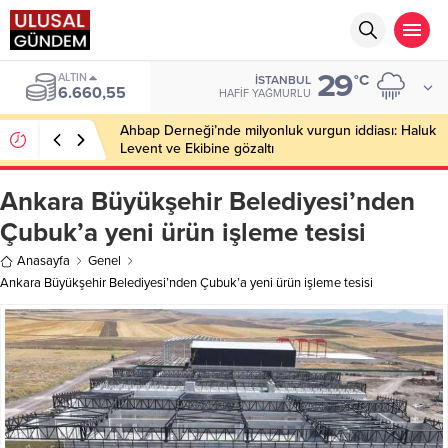
29
BIST
°C
İSTANBUL
13.779,39
HAFIF YAĞMURLU
Ahbap Derneği’nde milyonluk vurgun iddiası: Haluk
Levent ve Ekibine gözaltı
Ankara Büyükşehir Belediyesi’nden
Çubuk’a yeni ürün işleme tesisi
Anasayfa
Genel
Ankara Büyükşehir Belediyesi’nden Çubuk’a yeni ürün işleme tesisi