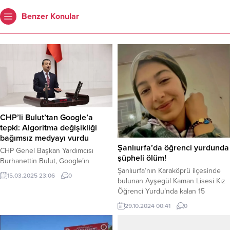
Benzer Konular
CHP’li Bulut’tan Google’a
tepki: Algoritma değişikliği
bağımsız medyayı vurdu
Şanlıurfa’da öğrenci yurdunda
CHP Genel Başkan Yardımcısı
şüpheli ölüm!
Burhanettin Bulut, Google’ın
Şanlıurfa’nın Karaköprü ilçesinde
algoritma değişikliklerinin
15.03.2025 23:06
0
bulunan Ayşegül Kaman Lisesi Kız
Türkiye’deki bağımsız internet
Öğrenci Yurdu’nda kalan 15
haber sitelerini olumsuz etkilediğini
yaşındaki Dünya Nur Türk isimli
ve birçok sitenin kapanma
29.10.2024 00:41
0
öğrenci hayatını kaybetti. Olayla
tehlikesiyle karşı karşıya kaldığını
ilgili iddialar çelişkili. Yetkililer ölüm
söyledi. Bulut, bu duruma dikkat