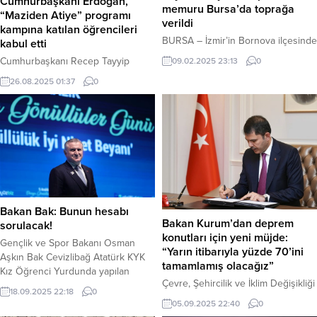
Cumhurbaşkanı Erdoğan,
memuru Bursa’da toprağa
“Maziden Atiye” programı
verildi
kampına katılan öğrencileri
BURSA – İzmir’in Bornova ilçesinde
kabul etti
meydana gelen motosiklet
Cumhurbaşkanı Recep Tayyip
09.02.2025 23:13
0
kazasında yaşamını yitiren polis
Erdoğan, Millî Eğitim Bakanlığınca
26.08.2025 01:37
0
memuru Yunus Aydın (26),
yürütülen “Maziden Atiye” programı
memleketi Bursa’nın İnegöl
kapsamında kampa katılan
ilçesinde gözyaşları içinde toprağa
öğrencileri kabul etti. Haber
verildi. Kaza, geçtiğimiz Cuma
Merkezi – Ahlat Cumhurbaşkanlığı
gecesi Bornova Anadolu Lisesi
Külliyesindeki kabulde, Türkiye’nin
yakınlarında gerçekleşti. İzmir Çevik
dört bir yanından gelen öğrenciler
Kuvvet Şube Müdürlüğü’nde
yer aldı. Millî Eğitim Bakanı Yusuf
görevli genç polis memuru Yunus
Tekin’in de bulunduğu kabulde,
Aydın’ın kullandığı motosiklet,
Cumhurbaşkanı Erdoğan
henüz bilinmeyen bir nedenle...
Bakan Bak: Bunun hesabı
öğrencilerle sohbet etti ve hatıra
Bakan Kurum’dan deprem
sorulacak!
fotoğrafı çektirdi. Cumhurbaşkanı...
konutları için yeni müjde:
Gençlik ve Spor Bakanı Osman
“Yarın itibarıyla yüzde 70’ini
Aşkın Bak Cevizlibağ Atatürk KYK
tamamlamış olacağız”
Kız Öğrenci Yurdunda yapılan
Çevre, Şehircilik ve İklim Değişikliği
tadilat esnasında yaşanan olaylar
18.09.2025 22:18
0
Bakanı Murat Kurum, deprem
hakkında açıklama yaptı. Haber
05.09.2025 22:40
0
bölgesindeki konut çalışmalarında
Merkezi – Bakan Bak “Yurtlarımızı