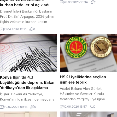
26.08.2025 10:34
0
kurban bedellerini açıkladı
ve yerel sağanak yağışlar
bekleniyor. Özellikle Marmara ve
Diyanet İşleri Başkanlığı Başkanı
Ege’de kuvvetli poyraz etkili
Prof. Dr. Safi Arpaguş, 2026 yılına
olurken, Orta ve Doğu Karadeniz
ilişkin vekaletle kurban kesim
ile Doğu Akdeniz’in Toroslar
bedellerini açıkladı. Buna göre
21.04.2026 12:10
0
mevkisi gök gürültülü sağanak
Türkiye Diyanet Vakfı aracılığıyla
yağışlı olacak. Haber Merkezi – 26
yapılacak kurban kesimlerinde yurt
Ağustos tarihli hava durumu
içi bedel 18 bin TL, yurt dışı bedel
raporuna göre,...
ise 7 bin TL olarak belirlendi. Haber
Merkezi – Türkiye Diyanet Vakfı
(TDV), 2026 yılı için...
HSK Üyeliklerine seçilen
Konya Ilgın’da 4.3
isimlere tebrik
büyüklüğünde deprem: Bakan
Yerlikaya’dan ilk açıklama
Adalet Bakanı Akın Gürlek,
Hâkimler ve Savcılar Kurulu
İçişleri Bakanı Ali Yerlikaya,
tarafından Yargıtay üyeliğine
Konya’nın Ilgın ilçesinde meydana
seçilen Gökhan Karaköse ile
gelen 4.3 büyüklüğündeki
10.06.2026 15:57
0
30.07.2025 09:15
0
Danıştay üyeliklerine seçilen
depremin çevre illerde de
Gülten Hatipoğlu ve Recep Yılmaz
hissedildiğini belirterek, AFAD ve