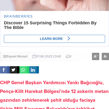
A
A
+
-
Siyaset
Manşet
07.08.2025 23:40
0
CHP Genel Başkan Yardımcısı Yankı Bağcıoğlu,
Pençe-Kilit Harekat Bölgesi’nde 12 askerin metan
gazından zehirlenerek şehit olduğu faciaya