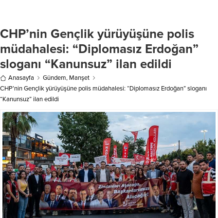
Erdoğan, Türk – Amerikan Ulusal
Belediyesi, orman yangınları ile
Yönlendirme Komitesi ile akşam
mücadeleye yönelik “Belediyeler
yemeği programında konuştu.
İçin Orman Yangını Acil Eylem
CHP’nin Gençlik yürüyüşüne polis
Cumhurbaşkanı Erdoğan’ın
Planı” hazırladı. Sadece yangın
konuşmasından satır başları şu
müdahalesi: “Diplomasız Erdoğan”
anını değil, sonrası ve...
şekilde: “Amerika’daki Türk
sloganı “Kanunsuz” ilan edildi
toplumunun dayanışma ruhu ve
birlik içerisinde hareket ettiklerini...
Anasayfa
Gündem
,
Manşet
CHP’nin Gençlik yürüyüşüne polis müdahalesi: “Diplomasız Erdoğan” sloganı
“Kanunsuz” ilan edildi