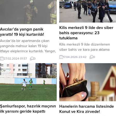
Kilis merkezli 9 ilde dev siber
Avcılar’da yangın panik
bahis operasyonu: 23
yarattı! 19 kişi kurtarıldı!
tutuklama
Avcılar’da bir apartmanda çıkan
Kilis merkezli 9 ilde düzenlenen
yangında mahsur kalan 19 kişi
siber bahis ve kara para aklama
itfaiye ekiplerince kurtarıldı. Yangın,
operasyonunda gözaltına alınan 35
Denizköşkler Mahallesi Midilli
17.04.2026 23:42
0
27.02.2024 01:57
0
şüpheliden 23’ü, çıkarıldıkları
Sokak’ta bulunan 5 katlı bir binanın
mahkemece tutuklanarak
bodrum katındaki depoda çıktı.
cezaevine gönderildi. Haber
Henüz belirlenemeyen bir nedenle
Merkezi – Kilis Cumhuriyet
başlayan yangın kısa sürede tüm
Başsavcılığı koordinesinde
depoyu sardı. İhbar üzerine olay
yürütülen soruşturma kapsamında,
yerine itfaiye, sağlık ve polis
Kilis İl Emniyet Müdürlüğü Siber
ekipleri sevk edildi. Polis, olay...
Suçlarla Mücadele Şube Müdürlüğü
ekipleri 14 Nisan 2026 tarihinde
Şanlıurfaspor, hazırlık maçının
Hanelerin harcama listesinde
düğmeye bastı. Operasyonun,
ilk yarısını geride kapattı
Konut ve Kira zirvede!
7258...