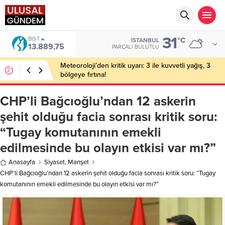
31
DOLAR
°C
İSTANBUL
47,7046
PARÇALI BULUTLU
Bakan Gürlek’in eşine yönelik eylem hazırlığı: 2
şüpheli tutuklandı
CHP’li Bağcıoğlu’ndan 12 askerin
şehit olduğu facia sonrası kritik soru:
“Tugay komutanının emekli
edilmesinde bu olayın etkisi var mı?”
Anasayfa
Siyaset
,
Manşet
CHP’li Bağcıoğlu’ndan 12 askerin şehit olduğu facia sonrası kritik soru: “Tugay
komutanının emekli edilmesinde bu olayın etkisi var mı?”