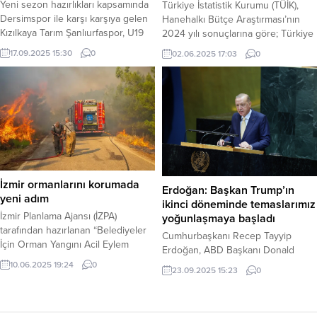
Yeni sezon hazırlıkları kapsamında
Türkiye İstatistik Kurumu (TÜİK),
Dersimspor ile karşı karşıya gelen
Hanehalkı Bütçe Araştırması’nın
Kızılkaya Tarım Şanlıurfaspor, U19
2024 yılı sonuçlarına göre; Türkiye
ağırlıklı genç bir kadroyla çıktığı
genelinde hanehalklarının tüketim
17.09.2025 15:30
0
02.06.2025 17:03
0
maçın ilk yarısını 1-0 mağlup
amaçlı yaptığı harcamalar içinde en
tamamladı. Haber Merkezi –
yüksek payı yüzde 26,0 ile konut
Hazırlık maçında genç oyuncularına
ve kira harcamaları alırken, ikinci
şans veren Şanlıurfaspor,
sırayı yüzde 21,6 ile ulaştırma
Tunceli’de Dersimspor’un konuğu
harcamaları, üçüncü sırayı ise
oldu. Karşılaşmanın ilk yarısı genel
yüzde 18,1 ile gıda ve alkolsüz
olarak dengeli bir orta saha
içecekler harcamaları aldı.Toplam
mücadelesine sahne oldu....
tüketim...
İzmir ormanlarını korumada
Erdoğan: Başkan Trump’ın
yeni adım
ikinci döneminde temaslarımız
İzmir Planlama Ajansı (İZPA)
yoğunlaşmaya başladı
tarafından hazırlanan “Belediyeler
Cumhurbaşkanı Recep Tayyip
İçin Orman Yangını Acil Eylem
Erdoğan, ABD Başkanı Donald
Planı” çalışması tamamlandı. Plan,
Trump’ın ikinci dönemiyle birlikte
10.06.2025 19:24
0
23.09.2025 15:23
0
İzmir’in afetlere dirençli hale
temasların yoğunlaşmaya
gelmesini hedeflerken, diğer
başladığını söyledi. Haber Merkezi
belediyelere de örnek olmayı
– Cumhurbaşkanı Recep Tayyip
amaçlıyor. İzmir Büyükşehir