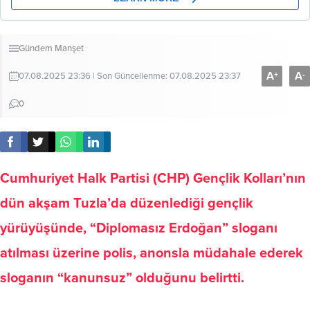
Gündem
Manşet
A
A
+
-
07.08.2025 23:36 | Son Güncellenme: 07.08.2025 23:37
0
Cumhuriyet Halk Partisi (CHP) Gençlik Kolları’nın
dün akşam Tuzla’da düzenlediği gençlik
yürüyüşünde, “Diplomasız Erdoğan” sloganı
atılması üzerine polis, anonsla müdahale ederek
sloganın “kanunsuz” olduğunu belirtti.