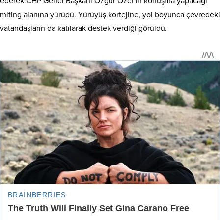
ederek CHP Genel Başkanı Özgür Özel’in konuşma yapacağı
miting alanına yürüdü. Yürüyüş kortejine, yol boyunca çevredeki
vatandaşların da katılarak destek verdiği görüldü.