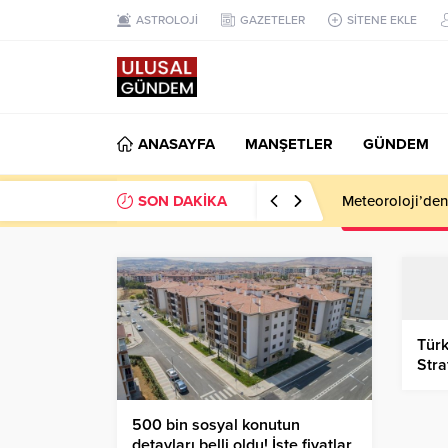
ASTROLOJİ
GAZETELER
SİTENE EKLE
ANASAYFA
MANŞETLER
GÜNDEM
SON DAKİKA
Meteoroloji’den k
Türk
Stra
ilgi
500 bin sosyal konutun
detayları belli oldu! İşte fiyatlar