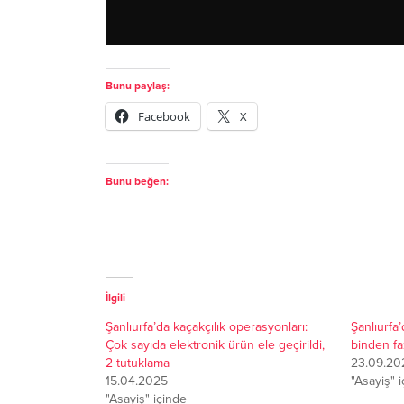
Bunu paylaş:
Facebook
X
Bunu beğen:
İlgili
Şanlıurfa’da kaçakçılık operasyonları:
Şanlıurfa
Çok sayıda elektronik ürün ele geçirildi,
binden faz
2 tutuklama
23.09.20
15.04.2025
"Asayiş" 
"Asayiş" içinde