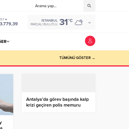
31
IST
°C
İSTANBUL
3.779,39
PARÇALI BULUTLU
ĞER
TÜMÜNÜ GÖSTER →
Antalya’da görev başında kalp
krizi geçiren polis memuru
şehit oldu, Gözyaşlarıyla
uğurlandı
y
da