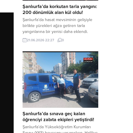
odağında, özellikle 6 Şubat...
Şanlıurfa’da korkutan tarla yangını:
200 dönümlük alan kül oldu!
Şanlıurfa’da hasat mevsiminin gelişiyle
birlikte yürekleri ağza getiren tarla
yangınlarına bir yenisi daha eklendi.
Hilvan ilçesinde çıkan yangında, 50
21.06.2026 22:27
0
dönümü biçilmemiş buğday olmak üzere
toplam 200 dönümlük arazi alevlere
teslim olarak küle döndü. Haber Merkezi
– Yangın, Şanlıurfa’nın Hilvan ilçesine
bağlı Agilmuz köyünde meydana geldi.
Edinilen bilgilere göre, henüz
belirlenemeyen...
Şanlıurfa’da sınava geç kalan
öğrenciyi zabıta ekipleri yetiştirdi!
Şanlıurfa’da Yükseköğretim Kurumları
Sınavı (YKS) heyecanı yaşanırken, Haliliye