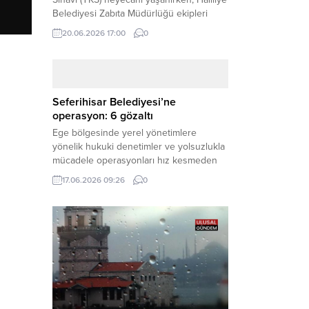
Belediyesi Zabıta Müdürlüğü ekipleri
geleceğini belirleyecek sınava geç kalma
20.06.2026 17:00
0
tehlikesiyle karşı karşıya kalan bir
öğrencinin yardımına Hızır gibi yetişti.
Haber Merkezi – Geleceklerini
şekillendirmek için YKS salonlarının
yolunu tutan binlerce aday arasında,
Seferihisar Belediyesi’ne
sınav yerine zamanında ulaşamayan bir
operasyon: 6 gözaltı
öğrenci büyük bir panik yaşadı....
Ege bölgesinde yerel yönetimlere
yönelik hukuki denetimler ve yolsuzlukla
mücadele operasyonları hız kesmeden
devam ediyor. İzmir’in turistik ilçelerinden
17.06.2026 09:26
0
Seferihisar Belediyesi, sabah saatlerinde
düzenlenen şok bir rüşvet
operasyonuyla sarsıldı. Haber Merkezi –
İzmir Cumhuriyet Başsavcılığı
koordinesinde yürütülen geniş kapsamlı
yolsuzluk ve mali suçlar soruşturması
kapsamında düğmeye basıldı. Edinilen ilk
bilgilere göre,...