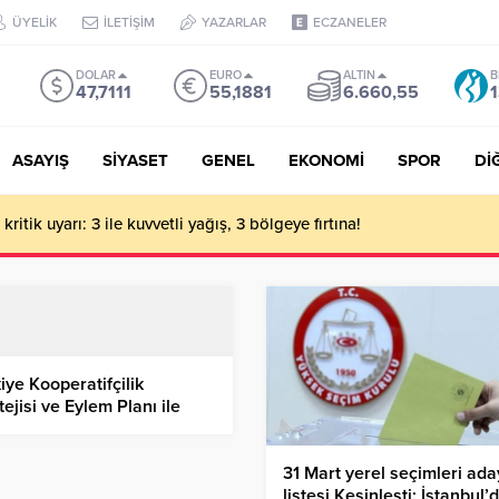
ÜYELİK
İLETİŞİM
YAZARLAR
ECZANELER
DOLAR
EURO
ALTIN
B
47,7111
55,1881
6.660,55
1
ASAYIŞ
SİYASET
GENEL
EKONOMİ
SPOR
Dİ
ritik uyarı: 3 ile kuvvetli yağış, 3 bölgeye fırtına!
iye Kooperatifçilik
tejisi ve Eylem Planı ile
li genelge Resmi Gazete’de
31 Mart yerel seçimleri ada
listesi Kesinleşti: İstanbul’