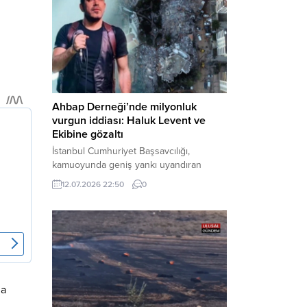
alınan şüphelilerin emniyetteki işlemleri
tamamlandı. Güvenlik birimlerindeki
sorgularının ardından yoğun güvenlik
önlemleri altında adliyeye sevk edilen
U.Y. ve...
Ahbap Derneği’nde milyonluk
vurgun iddiası: Haluk Levent ve
Ekibine gözaltı
İstanbul Cumhuriyet Başsavcılığı,
kamuoyunda geniş yankı uyandıran
Ahbap Derneği’ne yönelik kapsamlı bir
12.07.2026 22:50
0
soruşturma başlattığını ve Dernek
Başkanı Haluk Levent dâhil bazı
şüphelilerin gözaltına alındığını açıkladı.
Yürütülen tahkikatın “Dernekler
Kanunu’na muhalefet”, “suçtan
kaynaklanan mal varlığı değerlerini
aklama” ve “örgüt” suçlamaları
kapsamında derinleştirildiği bildirildi.
la
Haber Merkezi – Soruşturmanın