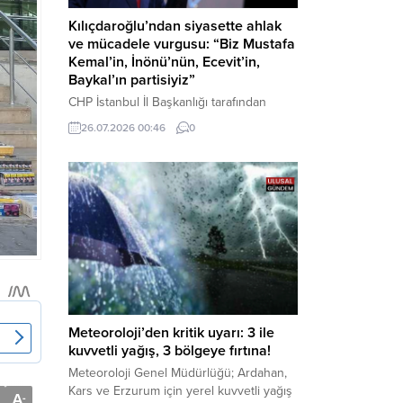
Kılıçdaroğlu’ndan siyasette ahlak
ve mücadele vurgusu: “Biz Mustafa
Kemal’in, İnönü’nün, Ecevit’in,
Baykal’ın partisiyiz”
CHP İstanbul İl Başkanlığı tarafından
düzenlenen Üye Katılım Töreni’nde
26.07.2026 00:46
0
konuşan Kemal Kılıçdaroğlu; partinin
tarihsel misyonundan siyasette ahlaka,
beşli çetelerle mücadeleden Aile
Destekleri Sigortası’na kadar birçok kritik
konuda sert ve net mesajlar verdi. Haber
Merkezi – CHP Genel Başkanı Kemal
Kılıçdaroğlu, Rauf Denktaş Kültür
Merkezi’nde gerçekleştirilen ve yeni
üyelere rozetlerinin takıldığı...
Meteoroloji’den kritik uyarı: 3 ile
kuvvetli yağış, 3 bölgeye fırtına!
Meteoroloji Genel Müdürlüğü; Ardahan,
Kars ve Erzurum için yerel kuvvetli yağış
A
-