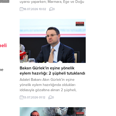
uyarısı yaparken; Marmara, Ege ve Doğu
Anadolu’nun belirli kesimlerinde ise
18.07.2026 10:02
0
saatte 60 kilometre hıza ulaşabilecek
kuvvetli rüzgarlara karşı vatandaşları
tedbirli olmaya çağırdı. Haber Merkezi –
Çevre, Şehircilik ve İklim Değişikliği
Bakanlığı Meteoroloji Genel Müdürlüğü,
ülke genelini kapsayan son hava...
eli
Bakan Gürlek’in eşine yönelik
ne
eylem hazırlığı: 2 şüpheli tutuklandı
Adalet Bakanı Akın Gürlek’in eşine
yönelik eylem hazırlığında oldukları
iddiasıyla gözaltına alınan 2 şüpheli,
çıkarıldıkları mahkemece tutuklanarak
13.07.2026 01:12
0
cezaevine gönderildi. Haber Merkezi –
Bakırköy Cumhuriyet Başsavcılığı
tarafından yürütülen geniş kapsamlı
soruşturma çerçevesinde gözaltına