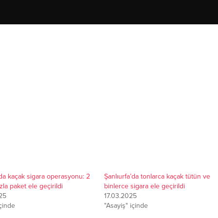
’da kaçak sigara operasyonu: 2
Şanlıurfa’da tonlarca kaçak tütün ve
la paket ele geçirildi
binlerce sigara ele geçirildi
25
17.03.2025
içinde
"Asayiş" içinde