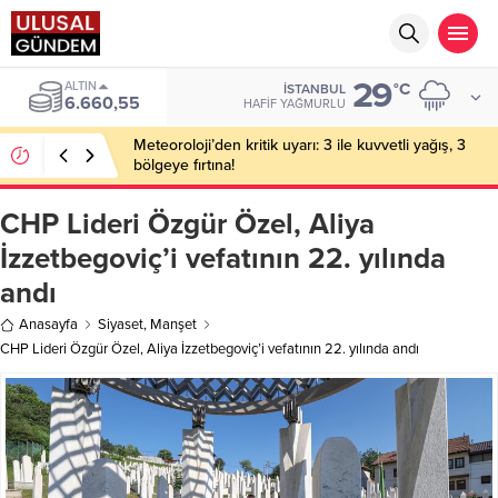
29
ALTIN
°C
İSTANBUL
6.660,55
HAFIF YAĞMURLU
Meteoroloji’den kritik uyarı: 3 ile kuvvetli yağış, 3
bölgeye fırtına!
CHP Lideri Özgür Özel, Aliya
İzzetbegoviç’i vefatının 22. yılında
andı
Anasayfa
Siyaset
,
Manşet
CHP Lideri Özgür Özel, Aliya İzzetbegoviç’i vefatının 22. yılında andı