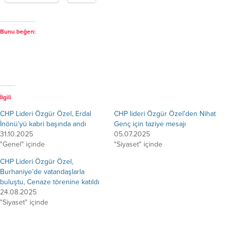
Bunu beğen:
İlgili
CHP Lideri Özgür Özel, Erdal
CHP lideri Özgür Özel’den Nihat
İnönü’yü kabri başında andı
Genç için taziye mesajı
31.10.2025
05.07.2025
"Genel" içinde
"Siyaset" içinde
CHP Lideri Özgür Özel,
Burhaniye’de vatandaşlarla
buluştu, Cenaze törenine katıldı
24.08.2025
"Siyaset" içinde