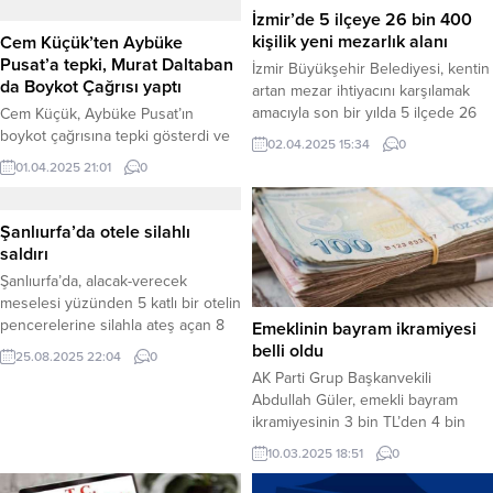
İzmir’de 5 ilçeye 26 bin 400
kişilik yeni mezarlık alanı
Cem Küçük’ten Aybüke
Pusat’a tepki, Murat Daltaban
İzmir Büyükşehir Belediyesi, kentin
da Boykot Çağrısı yaptı
artan mezar ihtiyacını karşılamak
amacıyla son bir yılda 5 ilçede 26
Cem Küçük, Aybüke Pusat’ın
bin 400 cenaze defin kapasiteli
boykot çağrısına tepki gösterdi ve
02.04.2025 15:34
0
yeni gömü alanlarını hizmete açtı.
TRT Genel Müdürü’nü
01.04.2025 21:01
0
Belediye, önümüzdeki günlerde 6
etiketleyerek Pusat’ın kovulmasını
ilçede daha yaklaşık 40 futbol
talep etti. Murat Daltaban da boykot
sahası büyüklüğünde ek alanları
çağrısına destek verdi. 2 Nisan’da
Şanlıurfa’da otele silahlı
defin hizmetine sunmaya
yapılan genel tüketim boykotuna
saldırı
hazırlanıyor. Artan İhtiyaca Çözüm
destek veren oyuncu Aybüke
Şanlıurfa’da, alacak-verecek
İzmir Büyükşehir Belediyesi, ilçe
Pusat, sosyal medyada büyük yankı
meselesi yüzünden 5 katlı bir otelin
merkezlerindeki...
uyandırdı. İstanbul Büyükşehir
pencerelerine silahla ateş açan 8
Emeklinin bayram ikramiyesi
Belediye Başkanı Ekrem
şüpheli, polis ekiplerince kısa
belli oldu
İmamoğlu’nun tutuklanmasının
25.08.2025 22:04
0
sürede yakalandı. Saldırıda
ardından başlayan protestolar,...
AK Parti Grup Başkanvekili
yaralanan olmazken, otelde maddi
Abdullah Güler, emekli bayram
hasar meydana geldi. Haber
ikramiyesinin 3 bin TL’den 4 bin
Merkezi – Olay, akşam saatlerinde
TL’ye çıkarıldığını duyurdu. Türkiye
10.03.2025 18:51
0
Sarayönü Caddesi üzerinde
Büyük Millet Meclisi (TBMM)
bulunan bir otelde meydana geldi.
Başkanlığı’na sunulan kanun teklifi