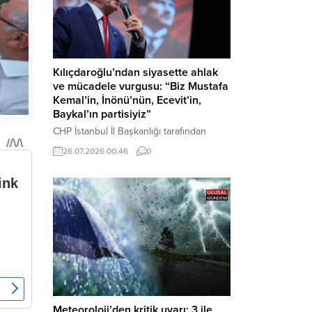
Kılıçdaroğlu’ndan siyasette ahlak
ve mücadele vurgusu: “Biz Mustafa
Kemal’in, İnönü’nün, Ecevit’in,
Baykal’ın partisiyiz”
CHP İstanbul İl Başkanlığı tarafından
düzenlenen Üye Katılım Töreni’nde
26.07.2026 00:46
0
konuşan Kemal Kılıçdaroğlu; partinin
tarihsel misyonundan siyasette ahlaka,
beşli çetelerle mücadeleden Aile
Destekleri Sigortası’na kadar birçok kritik
konuda sert ve net mesajlar verdi. Haber
Merkezi – CHP Genel Başkanı Kemal
Kılıçdaroğlu, Rauf Denktaş Kültür
Merkezi’nde gerçekleştirilen ve yeni
üyelere rozetlerinin takıldığı...
Meteoroloji’den kritik uyarı: 3 ile