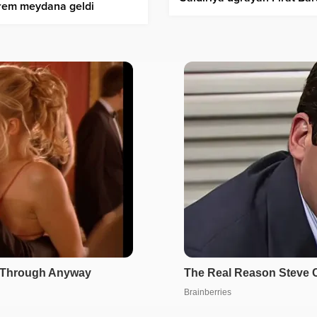
rem meydana geldi
Önder’e ziyaret