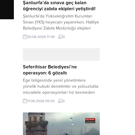
Şanlıurfa’da sınava geç kalan
öğrenciyi zabıta ekipleri yetiştirdi!
Şanlıurfa’da Yükseköğretim Kurumları
Sınavı (YKS) heyecanı yaşanırken, Haliliye
Belediyesi Zabıta Müdürlüğü ekipleri
geleceğini belirleyecek sınava geç kalma
20.06.2026 17:00
0
tehlikesiyle karşı karşıya kalan bir
öğrencinin yardımına Hızır gibi yetişti.
Haber Merkezi – Geleceklerini
şekillendirmek için YKS salonlarının
yolunu tutan binlerce aday arasında,
Seferihisar Belediyesi’ne
sınav yerine zamanında ulaşamayan bir
operasyon: 6 gözaltı
öğrenci büyük bir panik yaşadı....
Ege bölgesinde yerel yönetimlere
yönelik hukuki denetimler ve yolsuzlukla
mücadele operasyonları hız kesmeden
devam ediyor. İzmir’in turistik ilçelerinden
17.06.2026 09:26
0
Seferihisar Belediyesi, sabah saatlerinde
düzenlenen şok bir rüşvet
operasyonuyla sarsıldı. Haber Merkezi –
İzmir Cumhuriyet Başsavcılığı
koordinesinde yürütülen geniş kapsamlı
yolsuzluk ve mali suçlar soruşturması