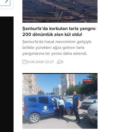
kaynaklanan mal varlığı değerlerini
aklama” ve “örgüt” suçlamaları
kapsamında derinleştirildiği bildirildi.
Haber Merkezi – Soruşturmanın
odağında, özellikle 6 Şubat...
Şanlıurfa’da korkutan tarla yangını:
200 dönümlük alan kül oldu!
Şanlıurfa’da hasat mevsiminin gelişiyle
birlikte yürekleri ağza getiren tarla
yangınlarına bir yenisi daha eklendi.
Hilvan ilçesinde çıkan yangında, 50
21.06.2026 22:27
0
dönümü biçilmemiş buğday olmak üzere
toplam 200 dönümlük arazi alevlere
teslim olarak küle döndü. Haber Merkezi
– Yangın, Şanlıurfa’nın Hilvan ilçesine
bağlı Agilmuz köyünde meydana geldi.
Edinilen bilgilere göre, henüz
belirlenemeyen...