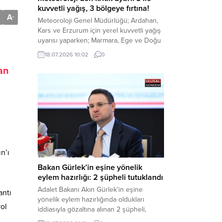
kuvvetli yağış, 3 bölgeye fırtına!
A
-
Meteoroloji Genel Müdürlüğü; Ardahan,
Kars ve Erzurum için yerel kuvvetli yağış
uyarısı yaparken; Marmara, Ege ve Doğu
Anadolu’nun belirli kesimlerinde ise
18.07.2026 10:02
0
saatte 60 kilometre hıza ulaşabilecek
an
kuvvetli rüzgarlara karşı vatandaşları
tedbirli olmaya çağırdı. Haber Merkezi –
Çevre, Şehircilik ve İklim Değişikliği
Bakanlığı Meteoroloji Genel Müdürlüğü,
ülke genelini kapsayan son hava...
n’ı
Bakan Gürlek’in eşine yönelik
eylem hazırlığı: 2 şüpheli tutuklandı
Adalet Bakanı Akın Gürlek’in eşine
antı
yönelik eylem hazırlığında oldukları
yol
iddiasıyla gözaltına alınan 2 şüpheli,
çıkarıldıkları mahkemece tutuklanarak