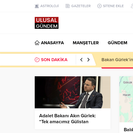
ASTROLOJİ
GAZETELER
SİTENE EKLE
ANASAYFA
MANŞETLER
GÜNDEM
SON DAKİKA
Ahbap Derneği’n
Adalet Bakanı Akın Gürlek:
“Tek amacımız Gülistan
Doku’nun mezarının
Balı