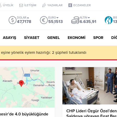
ÜYELİK
İLETİŞİM
YAZARLAR
ECZANELER
DOLAR
EURO
ALTIN
BI
47,7178
55,1513
6.635,91
1
ASAYIŞ
SİYASET
GENEL
EKONOMİ
SPOR
Dİ
de milyonluk vurgun iddiası: Haluk Levent ve Ekibine gözaltı
CHP Lideri Özgür Özel’den
kesir’de 4.0 büyüklüğünde
Saldırıya uğrayan Fırat Ba