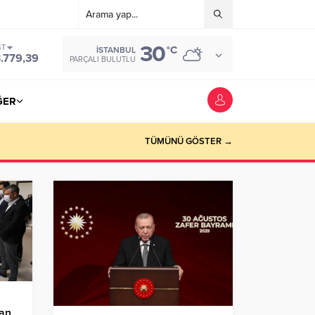
30
ST
°C
İSTANBUL
3.779,39
PARÇALI BULUTLU
ĞER
TÜMÜNÜ GÖSTER →
ran