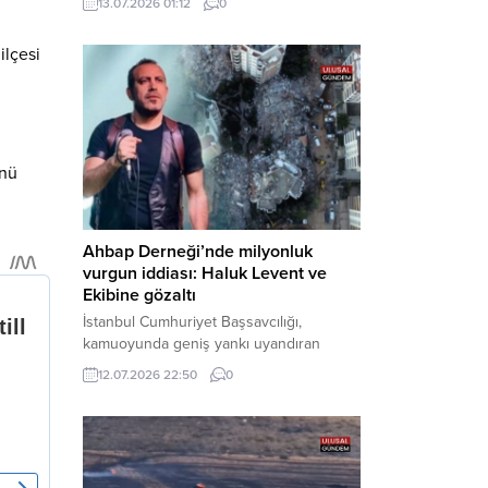
13.07.2026 01:12
0
cezaevine gönderildi. Haber Merkezi –
Bakırköy Cumhuriyet Başsavcılığı
ilçesi
tarafından yürütülen geniş kapsamlı
soruşturma çerçevesinde gözaltına
alınan şüphelilerin emniyetteki işlemleri
tamamlandı. Güvenlik birimlerindeki
sorgularının ardından yoğun güvenlik
önlemleri altında adliyeye sevk edilen
ünü
U.Y. ve...
Ahbap Derneği’nde milyonluk
vurgun iddiası: Haluk Levent ve
Ekibine gözaltı
İstanbul Cumhuriyet Başsavcılığı,
kamuoyunda geniş yankı uyandıran
Ahbap Derneği’ne yönelik kapsamlı bir
12.07.2026 22:50
0
soruşturma başlattığını ve Dernek
Başkanı Haluk Levent dâhil bazı
şüphelilerin gözaltına alındığını açıkladı.
Yürütülen tahkikatın “Dernekler
Kanunu’na muhalefet”, “suçtan