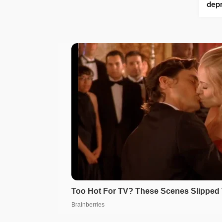
bulunması”
dep