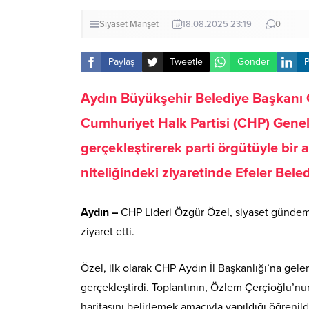
Siyaset
Manşet
18.08.2025 23:19
0
Paylaş
Tweetle
Gönder
P
Aydın Büyükşehir Belediye Başkanı 
Cumhuriyet Halk Partisi (CHP) Genel
gerçekleştirerek parti örgütüyle bir a
niteliğindeki ziyaretinde Efeler Bele
Aydın –
CHP Lideri Özgür Özel, siyaset gündemin
ziyaret etti.
Özel, ilk olarak CHP Aydın İl Başkanlığı’na gelere
gerçekleştirdi. Toplantının, Özlem Çerçioğlu’nun
haritasını belirlemek amacıyla yapıldığı öğrenild