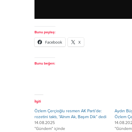
Bunu paylaş:
Facebook
X
Bunu beğen:
İlgili
Özlem Çerçioğlu resmen AK Parti’de:
Aydın Bü
rozetini taktı, “Alnım Ak, Başım Dik” dedi
Özlem Çer
14.08.2025
14.08.20
"Gündem" içinde
"Gündem"