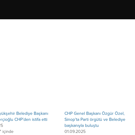
yükşehir Belediye Başkanı
CHP Genel Başkanı Özgür Özel,
çioğlu CHP’den istifa etti
Sinop’ta Parti örgütü ve Belediye
25
başkanıyla buluştu
 içinde
01.09.2025