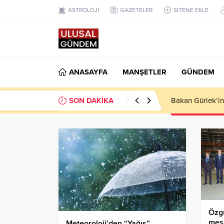
ASTROLOJİ
GAZETELER
SİTENE EKLE
ANASAYFA
MANŞETLER
GÜNDEM
SON DAKİKA
Ahbap Derneği’n
Özg
mesa
Meteoroloji’den “Yağış”