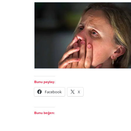
Bunu paylaş:
Facebook
X
Bunu beğen: