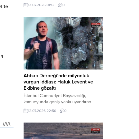
çıkarıldıkları mahkemece tutuklanarak
13.07.2026 01:12
0
4’te
cezaevine gönderildi. Haber Merkezi –
Bakırköy Cumhuriyet Başsavcılığı
tarafından yürütülen geniş kapsamlı
soruşturma çerçevesinde gözaltına
alınan şüphelilerin emniyetteki işlemleri
tamamlandı. Güvenlik birimlerindeki
sorgularının ardından yoğun güvenlik
önlemleri altında adliyeye sevk edilen
 1
U.Y. ve...
Ahbap Derneği’nde milyonluk
vurgun iddiası: Haluk Levent ve
Ekibine gözaltı
İstanbul Cumhuriyet Başsavcılığı,
kamuoyunda geniş yankı uyandıran
Ahbap Derneği’ne yönelik kapsamlı bir
12.07.2026 22:50
0
soruşturma başlattığını ve Dernek
Başkanı Haluk Levent dâhil bazı
şüphelilerin gözaltına alındığını açıkladı.
Yürütülen tahkikatın “Dernekler