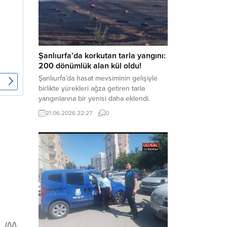
Kanunu’na muhalefet”, “suçtan
kaynaklanan mal varlığı değerlerini
aklama” ve “örgüt” suçlamaları
kapsamında derinleştirildiği bildirildi.
Haber Merkezi – Soruşturmanın
odağında, özellikle 6 Şubat...
Şanlıurfa’da korkutan tarla yangını:
200 dönümlük alan kül oldu!
Şanlıurfa’da hasat mevsiminin gelişiyle
birlikte yürekleri ağza getiren tarla
yangınlarına bir yenisi daha eklendi.
Hilvan ilçesinde çıkan yangında, 50
21.06.2026 22:27
0
dönümü biçilmemiş buğday olmak üzere
toplam 200 dönümlük arazi alevlere
teslim olarak küle döndü. Haber Merkezi
– Yangın, Şanlıurfa’nın Hilvan ilçesine
bağlı Agilmuz köyünde meydana geldi.
Edinilen bilgilere göre, henüz
belirlenemeyen...