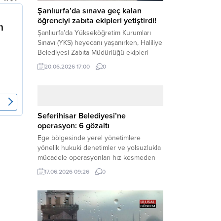
Şanlıurfa’da sınava geç kalan
öğrenciyi zabıta ekipleri yetiştirdi!
Şanlıurfa’da Yükseköğretim Kurumları
Sınavı (YKS) heyecanı yaşanırken, Haliliye
Belediyesi Zabıta Müdürlüğü ekipleri
geleceğini belirleyecek sınava geç kalma
20.06.2026 17:00
0
tehlikesiyle karşı karşıya kalan bir
öğrencinin yardımına Hızır gibi yetişti.
Haber Merkezi – Geleceklerini
şekillendirmek için YKS salonlarının
yolunu tutan binlerce aday arasında,
Seferihisar Belediyesi’ne
sınav yerine zamanında ulaşamayan bir
operasyon: 6 gözaltı
öğrenci büyük bir panik yaşadı....
Ege bölgesinde yerel yönetimlere
yönelik hukuki denetimler ve yolsuzlukla
mücadele operasyonları hız kesmeden
devam ediyor. İzmir’in turistik ilçelerinden
17.06.2026 09:26
0
Seferihisar Belediyesi, sabah saatlerinde
düzenlenen şok bir rüşvet
operasyonuyla sarsıldı. Haber Merkezi –
İzmir Cumhuriyet Başsavcılığı
koordinesinde yürütülen geniş kapsamlı