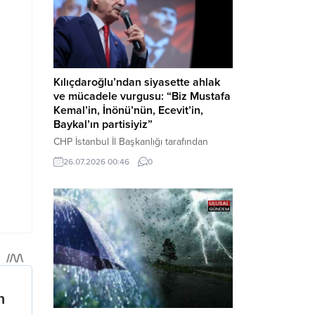
Kılıçdaroğlu’ndan siyasette ahlak
ve mücadele vurgusu: “Biz Mustafa
Kemal’in, İnönü’nün, Ecevit’in,
Baykal’ın partisiyiz”
CHP İstanbul İl Başkanlığı tarafından
düzenlenen Üye Katılım Töreni’nde
26.07.2026 00:46
0
konuşan Kemal Kılıçdaroğlu; partinin
tarihsel misyonundan siyasette ahlaka,
beşli çetelerle mücadeleden Aile
Destekleri Sigortası’na kadar birçok kritik
konuda sert ve net mesajlar verdi. Haber
Merkezi – CHP Genel Başkanı Kemal
Kılıçdaroğlu, Rauf Denktaş Kültür
Merkezi’nde gerçekleştirilen ve yeni
üyelere rozetlerinin takıldığı...