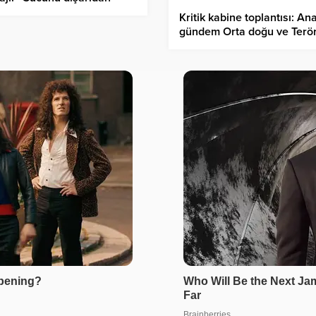
l, Milletimizden almaktadır”
Kritik kabine toplantısı: An
gündem Orta doğu ve Terö
Türkiye süreci