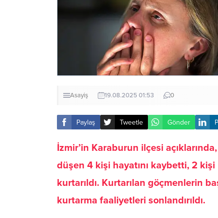
Asayiş
19.08.2025 01:53
0
Paylaş
Tweetle
Gönder
P
İzmir’in Karaburun ilçesi açıklarında
düşen 4 kişi hayatını kaybetti, 2 kişi
kurtarıldı. Kurtarılan göçmenlerin b
kurtarma faaliyetleri sonlandırıldı.