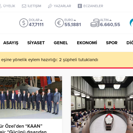
ÜYELİK
İLETİŞİM
YAZARLAR
ECZANELER
DOLAR
EURO
ALTIN
47,7111
55,1881
6.660,55
ASAYIŞ
SİYASET
GENEL
EKONOMİ
SPOR
Dİ
de milyonluk vurgun iddiası: Haluk Levent ve Ekibine gözaltı
ür Özel’den “KAAN”
jı: “Gücünü dışarıdan