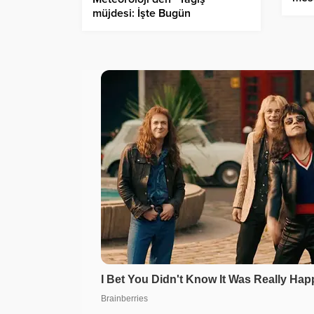
deği
müjdesi: İşte Bugün
serinlemesi beklenen iller