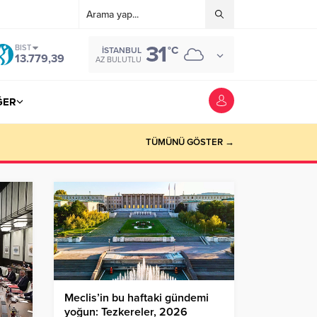
31
BIST
°C
İSTANBUL
13.779,39
AZ BULUTLU
ĞER
TÜMÜNÜ GÖSTER →
Meclis’in bu haftaki gündemi
yoğun: Tezkereler, 2026