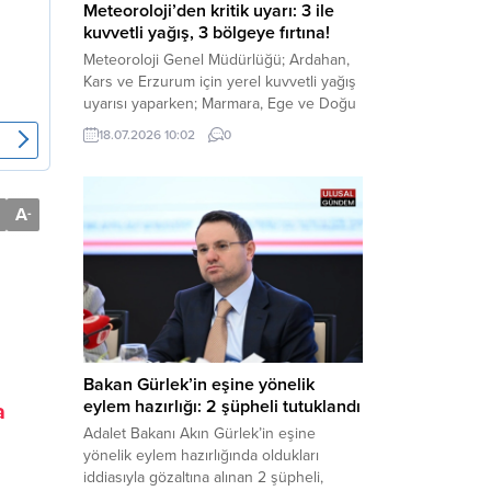
Meteoroloji’den kritik uyarı: 3 ile
kuvvetli yağış, 3 bölgeye fırtına!
Meteoroloji Genel Müdürlüğü; Ardahan,
Kars ve Erzurum için yerel kuvvetli yağış
uyarısı yaparken; Marmara, Ege ve Doğu
Anadolu’nun belirli kesimlerinde ise
18.07.2026 10:02
0
saatte 60 kilometre hıza ulaşabilecek
kuvvetli rüzgarlara karşı vatandaşları
tedbirli olmaya çağırdı. Haber Merkezi –
Çevre, Şehircilik ve İklim Değişikliği
A
-
Bakanlığı Meteoroloji Genel Müdürlüğü,
ülke genelini kapsayan son hava...
Bakan Gürlek’in eşine yönelik
eylem hazırlığı: 2 şüpheli tutuklandı
a
Adalet Bakanı Akın Gürlek’in eşine
yönelik eylem hazırlığında oldukları
iddiasıyla gözaltına alınan 2 şüpheli,