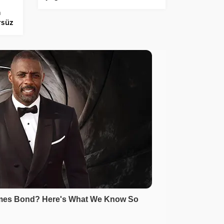
bütçesi ve Yeni vergi teklifi
a
masada
rsüz