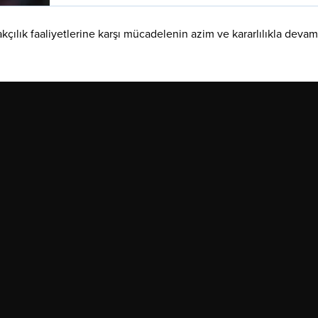
çılık faaliyetlerine karşı mücadelenin azim ve kararlılıkla devam