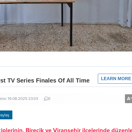
A
+
enme: 19.08.2025 23:03
0
aylaş
plerinin, Birecik ve Viranşehir ilçelerinde düzenl