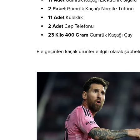
11 Adet
Gümrük Kaçağı Elektronik Sigara
2 Paket
Gümrük Kaçağı Nargile Tütünü
11 Adet
Kulaklık
2 Adet
Cep Telefonu
23 Kilo 400 Gram
Gümrük Kaçağı Çay
Ele geçirilen kaçak ürünlerle ilgili olarak şüphel