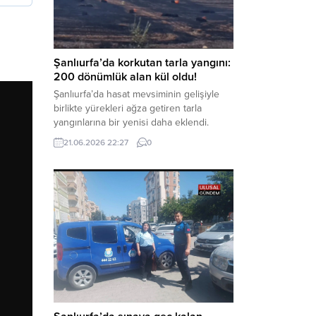
aklama” ve “örgüt” suçlamaları
kapsamında derinleştirildiği bildirildi.
Haber Merkezi – Soruşturmanın
odağında, özellikle 6 Şubat...
Şanlıurfa’da korkutan tarla yangını:
200 dönümlük alan kül oldu!
Şanlıurfa’da hasat mevsiminin gelişiyle
birlikte yürekleri ağza getiren tarla
yangınlarına bir yenisi daha eklendi.
Hilvan ilçesinde çıkan yangında, 50
21.06.2026 22:27
0
dönümü biçilmemiş buğday olmak üzere
toplam 200 dönümlük arazi alevlere
teslim olarak küle döndü. Haber Merkezi
– Yangın, Şanlıurfa’nın Hilvan ilçesine
bağlı Agilmuz köyünde meydana geldi.
Edinilen bilgilere göre, henüz
belirlenemeyen...