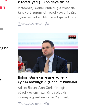
kuvvetli yağış, 3 bölgeye fırtına!
dan
Meteoroloji Genel Müdürlüğü; Ardahan,
Kars ve Erzurum için yerel kuvvetli yağış
uyarısı yaparken; Marmara, Ege ve Doğu
Anadolu’nun belirli kesimlerinde ise
18.07.2026 10:02
0
saatte 60 kilometre hıza ulaşabilecek
lı
kuvvetli rüzgarlara karşı vatandaşları
tedbirli olmaya çağırdı. Haber Merkezi –
Çevre, Şehircilik ve İklim Değişikliği
Bakanlığı Meteoroloji Genel Müdürlüğü,
 Şube
ülke genelini kapsayan son hava...
Bakan Gürlek’in eşine yönelik
e
eylem hazırlığı: 2 şüpheli tutuklandı
Adalet Bakanı Akın Gürlek’in eşine
yönelik eylem hazırlığında oldukları
iddiasıyla gözaltına alınan 2 şüpheli,
çıkarıldıkları mahkemece tutuklanarak
13.07.2026 01:12
0