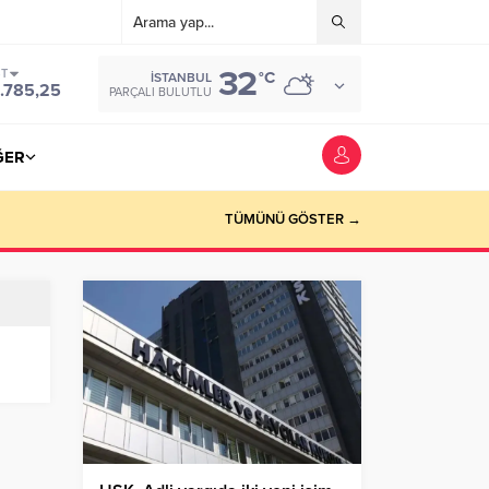
32
ST
°C
İSTANBUL
.785,25
PARÇALI BULUTLU
ĞER
TÜMÜNÜ GÖSTER →