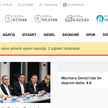
ÜYELİK
İLETİŞİM
YAZARLAR
ECZANELER
DOLAR
EURO
ALTIN
BI
47,7048
55,0748
6.623,43
13
ASAYIŞ
SİYASET
GENEL
EKONOMİ
SPOR
Dİ
de milyonluk vurgun iddiası: Haluk Levent ve Ekibine gözaltı
Marmara Denizi’nde bir
deprem daha: 4.6
büyüklüğünde sarsıntı
kaydedildi