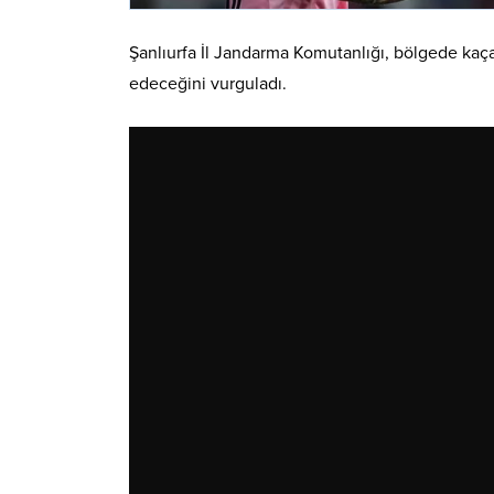
Şanlıurfa İl Jandarma Komutanlığı, bölgede kaçak
edeceğini vurguladı.