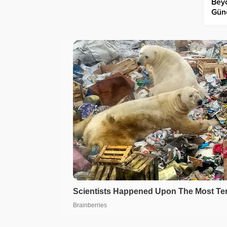
Beyo
Güne