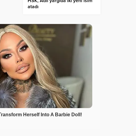
HSK, Adli yargıda iki yeni isim
atadı