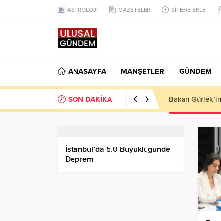
ASTROLOJİ
GAZETELER
SİTENE EKLE
ANASAYFA
MANŞETLER
GÜNDEM
SON DAKİKA
Ahbap Derneği’n
İstanbul’da 5.0 Büyüklüğünde
Deprem