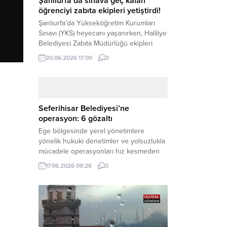
Şanlıurfa’da sınava geç kalan
öğrenciyi zabıta ekipleri yetiştirdi!
Şanlıurfa’da Yükseköğretim Kurumları
Sınavı (YKS) heyecanı yaşanırken, Haliliye
Belediyesi Zabıta Müdürlüğü ekipleri
geleceğini belirleyecek sınava geç kalma
20.06.2026 17:00
0
tehlikesiyle karşı karşıya kalan bir
öğrencinin yardımına Hızır gibi yetişti.
Haber Merkezi – Geleceklerini
şekillendirmek için YKS salonlarının
yolunu tutan binlerce aday arasında,
Seferihisar Belediyesi’ne
sınav yerine zamanında ulaşamayan bir
operasyon: 6 gözaltı
öğrenci büyük bir panik yaşadı....
Ege bölgesinde yerel yönetimlere
yönelik hukuki denetimler ve yolsuzlukla
mücadele operasyonları hız kesmeden
devam ediyor. İzmir’in turistik ilçelerinden
17.06.2026 09:26
0
Seferihisar Belediyesi, sabah saatlerinde
düzenlenen şok bir rüşvet
operasyonuyla sarsıldı. Haber Merkezi –
İzmir Cumhuriyet Başsavcılığı
koordinesinde yürütülen geniş kapsamlı
yolsuzluk ve mali suçlar soruşturması