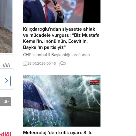
Kılıçdaroğlu’ndan siyasette ahlak
ve mücadele vurgusu: “Biz Mustafa
Kemal’in, İnönü’nün, Ecevit’in,
Baykal’ın partisiyiz”
CHP İstanbul İl Başkanlığı tarafından
düzenlenen Üye Katılım Töreni’nde
26.07.2026 00:46
0
konuşan Kemal Kılıçdaroğlu; partinin
tarihsel misyonundan siyasette ahlaka,
beşli çetelerle mücadeleden Aile
Destekleri Sigortası’na kadar birçok kritik
konuda sert ve net mesajlar verdi. Haber
Merkezi – CHP Genel Başkanı Kemal
A
-
Kılıçdaroğlu, Rauf Denktaş Kültür
Merkezi’nde gerçekleştirilen ve yeni
üyelere rozetlerinin takıldığı...
Meteoroloji’den kritik uyarı: 3 ile
ediği