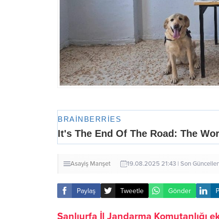
Asayiş
Manşet
19.08.2025 21:43 | Son Güncell
Paylaş
Tweetle
Gönder
P
Şanlıurfa İl Jandarma Komutanlığı eki