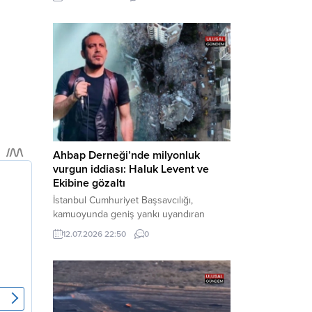
cezaevine gönderildi. Haber Merkezi –
Bakırköy Cumhuriyet Başsavcılığı
tarafından yürütülen geniş kapsamlı
soruşturma çerçevesinde gözaltına
alınan şüphelilerin emniyetteki işlemleri
tamamlandı. Güvenlik birimlerindeki
sorgularının ardından yoğun güvenlik
önlemleri altında adliyeye sevk edilen
U.Y. ve...
Ahbap Derneği’nde milyonluk
vurgun iddiası: Haluk Levent ve
Ekibine gözaltı
İstanbul Cumhuriyet Başsavcılığı,
kamuoyunda geniş yankı uyandıran
Ahbap Derneği’ne yönelik kapsamlı bir
12.07.2026 22:50
0
soruşturma başlattığını ve Dernek
Başkanı Haluk Levent dâhil bazı
şüphelilerin gözaltına alındığını açıkladı.
Yürütülen tahkikatın “Dernekler
Kanunu’na muhalefet”, “suçtan
kaynaklanan mal varlığı değerlerini