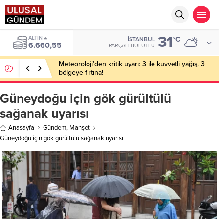
31
ALTIN
°C
İSTANBUL
6.660,55
PARÇALI BULUTLU
Meteoroloji’den kritik uyarı: 3 ile kuvvetli yağış, 3
bölgeye fırtına!
Güneydoğu için gök gürültülü
sağanak uyarısı
Anasayfa
Gündem
,
Manşet
Güneydoğu için gök gürültülü sağanak uyarısı