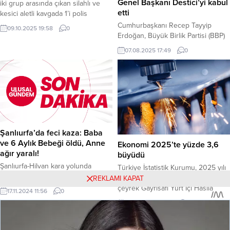
Genel Başkanı Destici’yi kabul
iki grup arasında çıkan silahlı ve
etti
kesici aletli kavgada 1’i polis
memuru olmak üzere toplam 8
Cumhurbaşkanı Recep Tayyip
09.10.2025 19:58
0
kişinin yaralandığını duyurdu. Valilik
Erdoğan, Büyük Birlik Partisi (BBP)
tarafından yapılan basın
Genel Başkanı Mustafa Destici’yi
07.08.2025 17:49
0
açıklamasına göre, olay 8 Ekim
Cumhurbaşkanlığı Külliyesi’nde
2025 tarihinde saat 18:40 sularında
kabul etti. Haber Merkezi –
Gap Mahallesi Avukat Sedat Özevin
Cumhurbaşkanlığı Külliyesi’ndeki
Caddesi üzerindeki bir iş yerinin
kabul, basına kapalı gerçekleştirildi.
önünde meydana geldi....
Ulusal Gündem sitesinden daha
fazla şey keşfedin Subscribe to get
the latest posts sent to your email.
E-postanızı yazın… Abone ol
Şanlıurfa’da feci kaza: Baba
ve 6 Aylık Bebeği öldü, Anne
Ekonomi 2025’te yüzde 3,6
ağır yaralı!
büyüdü
Şanlıurfa-Hilvan kara yolunda
Türkiye İstatistik Kurumu, 2025 yılı
meydana gelen trafik kazasında
Ekim–Aralık dönemine ilişkin IV.
REKLAMI KAPAT
otomobilin şarampole devrilmesi
çeyrek Gayrisafi Yurt İçi Hasıla
17.11.2024 11:56
0
sonucu baba ve 6 aylık bebeği
(GSYH) verilerini yayımladı. Buna
02.03.2026 15:58
0
hayatını kaybetti, anne ağır
göre ekonomi, 2025 genelinde
yaralandı. Kaza, Şanlıurfa-Hilvan
yüzde 3,6 büyürken, yılın son
kara yolunun 12. kilometresinde
çeyreğinde yıllık bazda yüzde 3,4