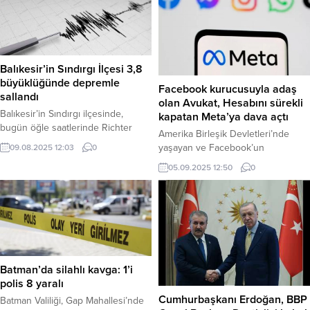
Balıkesir’in Sındırgı İlçesi 3,8
büyüklüğünde depremle
Facebook kurucusuyla adaş
sallandı
olan Avukat, Hesabını sürekli
Balıkesir’in Sındırgı ilçesinde,
kapatan Meta’ya dava açtı
bugün öğle saatlerinde Richter
Amerika Birleşik Devletleri’nde
ölçeğine göre 3,8 büyüklüğünde
yaşayan ve Facebook’un
09.08.2025 12:03
0
bir deprem meydana geldi. Yerin 7
kurucusuyla aynı adı taşıyan avukat
05.09.2025 12:50
0
kilometreye yakın sığ bir
Mark S. Zuckerberg, sosyal medya
derinliğinde gerçekleşen sarsıntı,
hesabının “ünlü taklidi yaptığı”
çevre bölgelerde de hissedildi.
gerekçesiyle sürekli kapatıldığını
Balıkesir- Afet ve Acil Durum
öne sürerek Meta şirketine dava
Yönetimi Başkanlığı (AFAD), bugün
açtı. Avukat, bu durumun kendisine
saat 12.03’te Balıkesir’de bir
11 bin dolarlık maddi zarara yol
deprem meydana geldiğini
açtığını iddia etti. Haber Merkezi –
duyurdu. AFAD’ın resmi internet
Batman’da silahlı kavga: 1’i
ABD’nin Indiana eyaletinde iflas
sitesinden yapılan...
polis 8 yaralı
davaları...
Cumhurbaşkanı Erdoğan, BBP
Batman Valiliği, Gap Mahallesi’nde