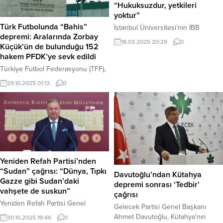
“Hukuksuzdur, yetkileri
yoktur”
Türk Futbolunda “Bahis”
İstanbul Üniversitesi’nin İBB
depremi: Aralarında Zorbay
Başkanı Ekrem İmamoğlu’nun da
18.03.2025 20:29
0
Küçük’ün de bulunduğu 152
aralarında bulunduğu 28 kişinin
hakem PFDK’ye sevk edildi
diplomasını iptal etme kararı yankı
uyandırırken, Başkan
Türkiye Futbol Federasyonu (TFF),
İmamoğlu’ndan da karara yönelik ilk
yasa dışı bahis oynadıkları
29.10.2025 01:13
0
tepki geldi. Sosyal medya hesabı
gerekçesiyle 7’si üst klasman
üzerinden bir paylaşım yapan
hakemi olmak üzere toplam 152
İmamoğlu, İstanbul Üniversitesi
hakemin Profesyonel Futbol
Yönetim Kurulu’nun aldığı kararın
Disiplin Kurulu’na (PFDK) sevk
“HUKUKSUZ” olduğunu ifade etti.
edildiğini açıkladı. İstanbul
İmamoğlu, paylaşımında şu
Cumhuriyet Başsavcılığı da konuyla
ifadelere yer verdi: “İstanbul...
ilgili soruşturmanın TFF, Emniyet ve
MASAK iş birliğinde devam ettiğini
Yeniden Refah Partisi’nden
bildirdi. Haber Merkezi – Türk
“Sudan” çağrısı: “Dünya, Tıpkı
Davutoğlu’ndan Kütahya
futbolu, hakem camiasını sarsan...
Gazze gibi Sudan’daki
depremi sonrası ‘Tedbir’
vahşete de suskun”
çağrısı
Yeniden Refah Partisi Genel
Gelecek Partisi Genel Başkanı
Başkan Yardımcısı Doğan Bekin,
Ahmet Davutoğlu, Kütahya’nın
30.10.2025 19:46
0