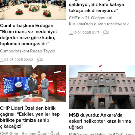
saldırıyor, Biz kafa kafaya
tokuşarak direniyoruz”
CHP’nin 21. Olağanüstü
Kurultayı’nda güven tazeleyerek
Cumhurbaşkanı Erdoğan:
yeniden genel başkan seçilen
“Bizim inanç ve medeniyet
10.04.2025 01:17
0
Özgür Özel, kurultay sonrası ilk
değerlerimize göre kadın,
röportajını NEFES’e verdi. Özel,
toplumun omurgasıdır”
Cumhurbaşkanı Recep Tayyip
Cumhurbaşkanı Recep Tayyip
Erdoğan ile aralarındaki siyasi
Erdoğan, Haliç Kongre Merkezi’nde
08.03.2025 22:42
0
mücadeleyi “kafa kafaya tokuşma”
düzenlenen 8 Mart Dünya Kadınlar
olarak tanımlarken, partisinin
Günü İftar Programı’nda yaptığı
“kayyum” tehdidi atlattığını iddia etti
konuşmada, Aile ve Sosyal
ve gündemdeki birçok konuda
Hizmetler Bakanlığı başta olmak
çarpıcı değerlendirmelerde
üzere, organizasyonda emeği
bulundu. “Üç Kayyum Bekliyorduk,
geçen tüm kurumlara teşekkür etti.
Tebligat İçin...
Katılımcıların Ramazan-ı Şerif’ini
tebrik eden Cumhurbaşkanı
CHP Lideri Özel’den birlik
Erdoğan, “Katılımlarıyla iftar
çağrısı: “Eskiler, yeniler hep
MSB duyurdu: Ankara’da
soframızı şereflendiren siz
birlikte partimize sahip
askeri helikopter kaza kırıma
hanımefendilere şükranlarımı
çıkacağız!”
uğradı
sunuyorum. Ramazan-ı Şerif’in
CHP Genel Başkanı Özgür Özel,
Milli Savunma Bakanlığı (MSB), Kara