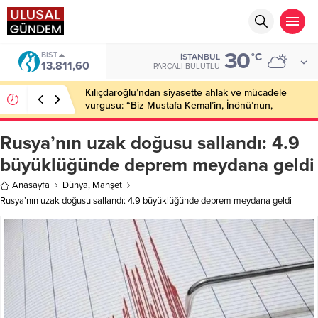
30
DOLAR
°C
İSTANBUL
47,7144
PARÇALI BULUTLU
Meteoroloji’den kritik uyarı: 3 ile kuvvetli yağış, 3
bölgeye fırtına!
Rusya’nın uzak doğusu sallandı: 4.9
büyüklüğünde deprem meydana geldi
Anasayfa
Dünya
,
Manşet
Rusya’nın uzak doğusu sallandı: 4.9 büyüklüğünde deprem meydana geldi