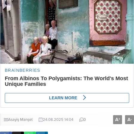
A
A
+
-
Asayiş
Manşet
24.08.2025 14:04
0