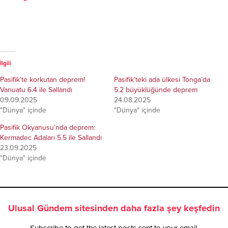
İlgili
Pasifik’te korkutan deprem!
Pasifik’teki ada ülkesi Tonga’da
Vanuatu 6.4 ile Sallandı
5.2 büyüklüğünde deprem
09.09.2025
24.08.2025
"Dünya" içinde
"Dünya" içinde
Pasifik Okyanusu’nda deprem:
Kermadec Adaları 5.5 ile Sallandı
23.09.2025
"Dünya" içinde
Ulusal Gündem sitesinden daha fazla şey keşfedin
Subscribe to get the latest posts sent to your email.