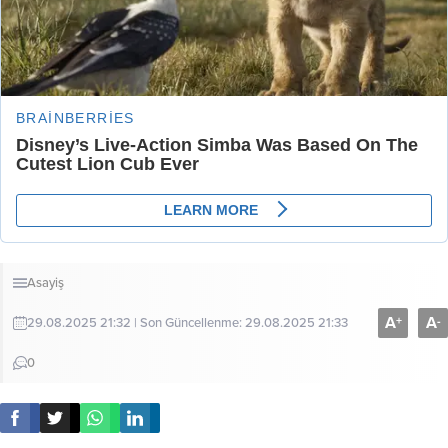
Asayiş
A
A
+
-
29.08.2025 21:32 | Son Güncellenme: 29.08.2025 21:33
0