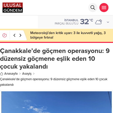
32
BIST
°C
İSTANBUL
13.703,13
PARÇALI BULUTLU
Meteoroloji’den kritik uyarı: 3 ile kuvvetli yağış, 3
bölgeye fırtına!
Çanakkale’de göçmen operasyonu: 9
düzensiz göçmene eşlik eden 10
çocuk yakalandı
Anasayfa
Asayiş
Çanakkale’de göçmen operasyonu: 9 düzensiz göçmene eşlik eden 10 çocuk
yakalandı