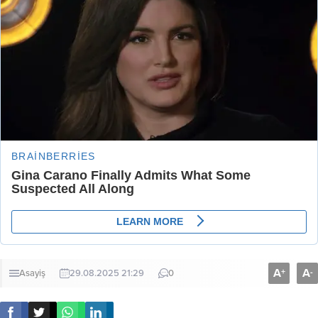
A
A
+
-
Asayiş
29.08.2025 21:29
0