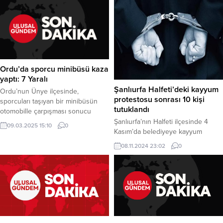
Ordu’da sporcu minibüsü kaza
yaptı: 7 Yaralı
Şanlıurfa Halfeti’deki kayyum
Ordu’nun Ünye ilçesinde,
protestosu sonrası 10 kişi
sporcuları taşıyan bir minibüsün
tutuklandı
otomobille çarpışması sonucu
meydana gelen kazada 7 kişi
Şanlıurfa’nın Halfeti ilçesinde 4
09.03.2025 15:10
0
yaralandı. Kaza, Gölevi
Kasım’da belediyeye kayyum
Mahallesi’nde gerçekleşti. Olay, bir
atanmasını protesto etmek amacıyla
08.11.2024 23:02
0
otomobilin seyir halindeki minibüse
düzenlenen eylemde çıkan olaylar
arkadan çarpmasıyla meydana
sonrası gözaltına alınan 16 kişiden
geldi. Çarpmanın etkisiyle
10’u tutuklandı. Ne olmuştu? Halfeti
kontrolden çıkan minibüs devrildi.
Belediyesi’ne kayyum atanması
Kaza sonrası olay yerine hızla
kararı sonrası bir grup, belediye
sağlık ve polis ekipleri sevk edildi.
önünde toplandı. Polis ile
Kazada yaralanan minibüs...
protestocular arasında arbede
yaşandı. Polis, kalabalığa biber gazı