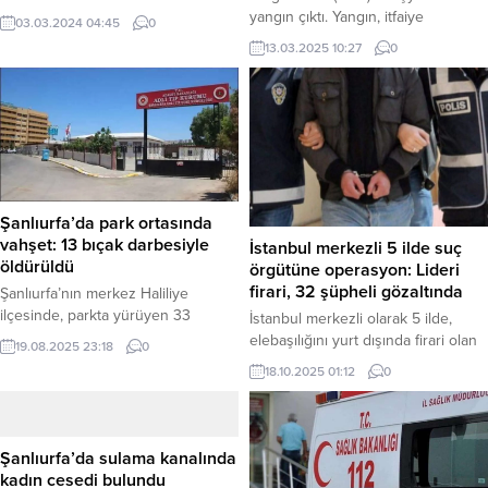
otomobil hırsızlığı olayı, Şanlıurfa İl
yangın çıktı. Yangın, itfaiye
03.03.2024 04:45
0
Emniyet Müdürlüğü ekiplerinin titiz
ekiplerinin yoğun çabaları
13.03.2025 10:27
0
çalışması sonucu aydınlatıldı.
sonucunda kontrol altına alınarak
Olayda çalınan otomobilin yasal
söndürüldü. Olay Yeri ve Saat:
sahibi, durumu emniyete bildirdi.
Yangın, Ümraniye Dudullu OSB
Hemen harekete geçen ekipler,
Mahallesi Baturalp Sokak’ta
detaylı araştırma ve incelemeler
bulunan bir işyerinde meydana
neticesinde olayı gerçekleştiren 4
geldi. İhbar, dün saat 11:15
şahısın kimliklerini tespit etti.
sıralarında alındı. Müdahale Eden
Düzenlenen operasyonla şahıslar
Ekipler: İhbar üzerine olay...
Şanlıurfa’da park ortasında
yakalanarak...
vahşet: 13 bıçak darbesiyle
İstanbul merkezli 5 ilde suç
öldürüldü
örgütüne operasyon: Lideri
firari, 32 şüpheli gözaltında
Şanlıurfa’nın merkez Haliliye
ilçesinde, parkta yürüyen 33
İstanbul merkezli olarak 5 ilde,
yaşındaki İsa Karademir, kimliği
elebaşılığını yurt dışında firari olan
19.08.2025 23:18
0
belirsiz bir kişi tarafından 13
“Piro” kod adlı U.Ş.’nin yaptığı iddia
18.10.2025 01:12
0
yerinden bıçaklanarak katledildi.
edilen silahlı suç örgütüne yönelik
Ağır yaralı olarak hastaneye
eş zamanlı operasyonlar
kaldırılan Karademir, tüm
düzenlendi. Operasyonlarda 32
müdahalelere rağmen
şüpheli gözaltına alındı. Haber
Şanlıurfa’da sulama kanalında
kurtarılamadı. Polis, kaçan
Merkezi – Anadolu Cumhuriyet
kadın cesedi bulundu