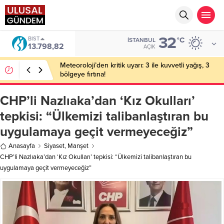
32
BIST
°C
İSTANBUL
13.798,82
AÇIK
Meteoroloji’den kritik uyarı: 3 ile kuvvetli yağış, 3
bölgeye fırtına!
CHP’li Nazlıaka’dan ‘Kız Okulları’
tepkisi: “Ülkemizi talibanlaştıran bu
uygulamaya geçit vermeyeceğiz”
Anasayfa
Siyaset
,
Manşet
CHP’li Nazlıaka’dan ‘Kız Okulları’ tepkisi: “Ülkemizi talibanlaştıran bu
uygulamaya geçit vermeyeceğiz”