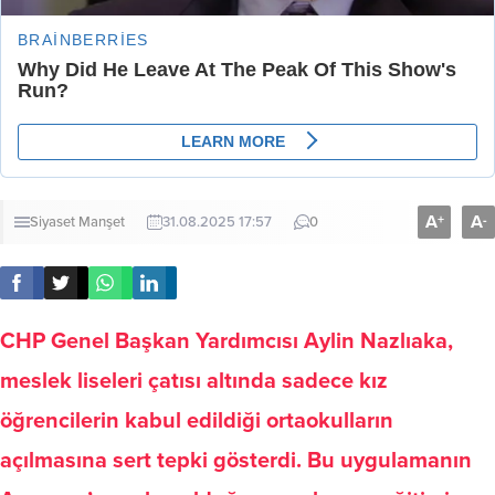
A
A
+
-
Siyaset
Manşet
31.08.2025 17:57
0
CHP Genel Başkan Yardımcısı Aylin Nazlıaka,
meslek liseleri çatısı altında sadece kız
öğrencilerin kabul edildiği ortaokulların
açılmasına sert tepki gösterdi. Bu uygulamanın