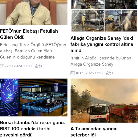
FETÖ’nün Elebaşı Fetullah
Gülen Öldü
Aliağa Organize Sanayi’deki
fabrika yangını kontrol altına
Fetullahçı Terör Örgütü (FETÖ)’nün
alındı
elebaşı Fetullah Gülen öldü.
Gülen’in öldüğünü kendisine
İzmir’in Aliağa ilçesinde bulunan
yakınlığı ile bilinen Herkul sitesi
Aliağa Organize Sanayi
22.10.2024 10:03
0
duyurdu. Fethullah Gülen
Bölgesi’ndeki (ALOSBİ) bir
30.09.2025 13:18
0
Cemaati’ne yakınlığıyla bilinen
fabrikada çıkan yangın, itfaiye
Herkul sitesi, bomba etkisi
ekiplerinin hızlı müdahalesiyle
yaratacak bir iddiada bulundu.
büyümeden söndürüldü. Haber
Siteye göre, Fetullahçı Terör
Merkezi – Yangın, bugün (Salı) öğle
Örgütü (FETÖ)’nün elebaşı
saatlerinde ALOSBİ’de faaliyet
Fethullah Gülen hayatını kaybetti.
gösteren ve galvanizli elektrik
Sitenin X hesabından yaptığı
direği üretimi yapan bir fabrikanın
açıklamada; “Ömrünün her anını
üretim bölümünde çıktı. Henüz
Borsa İstanbul’da rekor günü:
din-i...
bilinmeyen bir nedenle başlayan
BIST 100 endeksi tarihi
A Takımı’ndan yangın
alevler, kısa sürede fabrikanın...
zirvesini gördü
seferberliği