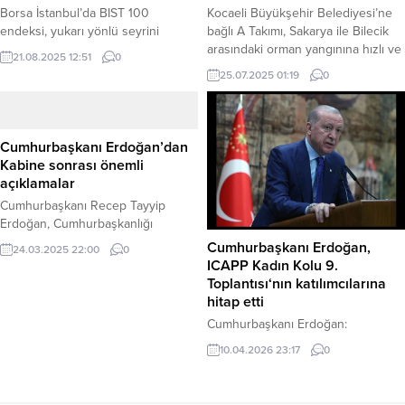
Borsa İstanbul’da BIST 100
Kocaeli Büyükşehir Belediyesi’ne
endeksi, yukarı yönlü seyrini
bağlı A Takımı, Sakarya ile Bilecik
sürdürerek 11.301 puanla tüm
arasındaki orman yangınına hızlı ve
21.08.2025 12:51
0
zamanların en yüksek seviyesine
etkin müdahalede bulundu. Zorlu
25.07.2025 01:19
0
ulaştı ve yeni bir rekora imza attı.
arazi ve hava koşullarında gece
Haber Merkezi – Güne pozitif bir
gündüz çalışan ekipler, yangının
başlangıç yapan BIST 100 endeksi,
yayılmasını engelledi. Müdahale,
dünkü kapanışa göre 61,25 puan
bölgedeki söndürme çalışmalarına
Cumhurbaşkanı Erdoğan’dan
ve %0,55’lik bir artışla 11.263,83
önemli katkı sağladı. Kocaeli
Kabine sonrası önemli
puandan açıldı. Açılışın ardından
Büyükşehir Belediyesi Yol ve
açıklamalar
alımların güçlenmesiyle...
Bakım Dairesi Başkanlığı’na bağlı “A
Cumhurbaşkanı Recep Tayyip
Takımı”, Sakarya’dan Bilecik’e
Erdoğan, Cumhurbaşkanlığı
sıçrayan...
Külliyesi’nde gerçekleştirilen
Cumhurbaşkanı Erdoğan,
24.03.2025 22:00
0
Kabine Toplantısı’nın ardından
ICAPP Kadın Kolu 9.
millete seslenerek önemli
Toplantısı‘nın katılımcılarına
açıklamalarda bulundu.
hitap etti
Konuşmasında Ramazan ayını ve
Cumhurbaşkanı Erdoğan:
Kadir Gecesi’ni tebrik eden
“Savaşların ve sıcak çatışmaların
Erdoğan, şiddet eylemlerine
10.04.2026 23:17
0
biri bitmeden maalesef diğeri
dönüşen olayları üzüntüyle takip
başlıyor. Bunun da yükünü
ettiklerini belirtti. Ramazan Ayı ve
genellikle kadınlar ve masum
Kardeşlik Vurgusu Erdoğan,