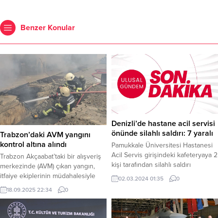
Benzer Konular
Denizli’de hastane acil servisi
önünde silahlı saldırı: 7 yaralı
Trabzon’daki AVM yangını
kontrol altına alındı
Pamukkale Üniversitesi Hastanesi
Acil Servis girişindeki kafeteryaya 2
Trabzon Akçaabat’taki bir alışveriş
kişi tarafından silahlı saldırı
merkezinde (AVM) çıkan yangın,
düzenlendi. Saldırıda ilk
itfaiye ekiplerinin müdahalesiyle
02.03.2024 01:35
0
belirlemelere göre 7 kişi yaralandı,
tamamen söndürüldü. Haber
18.09.2025 22:34
0
2 kişinin durumu ağır. Saldırı, saat
Merkezi – Trabzon’un Akçaabat
16.45 sıralarında Pamukkale
ilçesi Darıca Mahallesi’nde bulunan
Üniversitesi Hastanesi Acil Servis
bir alışveriş merkezinde sabah