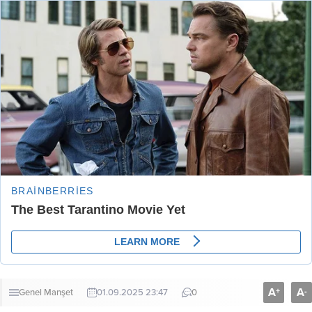
A
A
+
-
Genel
Manşet
01.09.2025 23:47
0