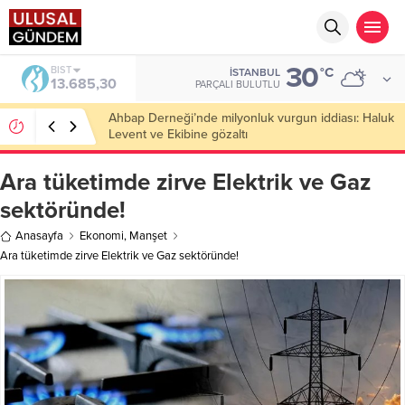
30
DOLAR
°C
İSTANBUL
47,5953
PARÇALI BULUTLU
Şanlıurfa’da korkutan tarla yangını: 200 dönümlük
alan kül oldu!
Ara tüketimde zirve Elektrik ve Gaz
sektöründe!
Anasayfa
Ekonomi
,
Manşet
Ara tüketimde zirve Elektrik ve Gaz sektöründe!