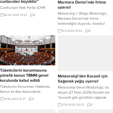
yönetiyor, Türkiye bir avuç
cuntacıdan büyüktür”
Marmara Denizi’nde fırtına
uyarısı!
Cumhuriyet Halk Partisi (CHP)
Genel Başkanı Özgür Özel,
Meteoroloji 1. Bölge Müdürlüğü,
06.04.2025 14:53
0
partisinin “kayyum atanmasını
Marmara Denizi’nde fırtına
engellemek amacıyla” Ankara
beklendiğini duyurdu. İstanbul
Nazım Hikmet Kültür Merkezi’nde
Bölge Tahmin ve Erken Uyarı
16.11.2024 10:03
0
“İrade Milletindir” sloganıyla
Merkezi tarafından yapılan
topladığı 21. Olağanüstü
açıklamaya göre, 16 Kasım 2024
Kurultayı’nda gündeme dair sert
Cumartesi günü öğle saatlerinden
açıklamalarda bulundu. Özel,
sonra Marmara’da rüzgarın kuzey
iktidarı “cuntacılıkla” suçlayarak,
ve kuzeydoğudan 6 ila 8
“Türkiye’yi seçimden, milletten
kuvvetinde (50-75 km/saat) fırtına
korkan bir cunta yönetmektedir,”
şeklinde eseceği tahmin ediliyor.
dedi ve tutuklu bulunan İBB
Fırtınanın aynı gün gece
Tüketicilerin korunmasına
Başkanı Ekrem İmamoğlu’na güçlü...
saatlerinde etkisini...
yönelik kanun TBMM genel
Meteoroloji’den Kocaeli için
kurulunda kabul edildi
Sağanak yağış uyarısı!
Tüketicinin Korunması Hakkında
Meteoroloji Genel Müdürlüğü, bu
Kanun ile Bazı Kanunlarda
akşam (27 Ekim 2025) Kocaeli için
Değişiklik Yapılmasına Dair Kanun
“kuvvetli gök gürültülü sağanak
24.10.2024 12:27
0
Teklifi, TBMM Genel Kurulu’nda
yağış” uyarısında bulundu. Saat
27.10.2025 20:23
0
kabul edilerek yasalaştı. Kanuna