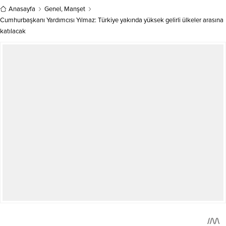
arasına katılacak
açıkladı. Olay, Keçiören ilçesindeki
Etlik...
Anasayfa
Genel
,
Manşet
Cumhurbaşkanı Yardımcısı Yılmaz: Türkiye yakında yüksek gelirli ülkeler arasına
katılacak