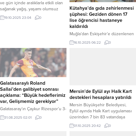
ve gün içinde aralıklarla etkili olan
Kütahya’da gıda zehirlenmesi
sağanak yağış, yaşamı olumsuz
şüphesi: Geziden dönen 17
etkiledi. Haber Merkezi – Kuvvetli
19.10.2025 23:04
0
lise öğrencisi hastaneye
yağış nedeniyle kentteki bazı
kaldırıldı
yollarda su birikintileri oluşurken,
rögarlar taştı. Yağmura hazırlıksız
Muğla’dan Eskişehir’e düzenlenen
yakalanan vatandaşlar, duraklara ve
bir geziye katılan 17 lise öğrencisi,
16.10.2025 06:22
0
iş yerlerinin girişlerine sığınarak
dönüş yolunda rahatsızlanarak gıda
yağışın durmasını bekledi. Bazı
zehirlenmesi şüphesiyle
vatandaşlar ise şemsiyeleriyle
Kütahya’da hastaneye kaldırıldı.
yağmurdan korunmaya çalıştı.
Haber Merkezi – Edinilen bilgiye
Ulusal...
göre, Muğla’dan Eskişehir’e gezi
amacıyla giden lise öğrencileri,
gezinin bir bölümünde yedikleri
Galatasaraylı Roland
yemeğin ardından dönüş yolculuğu
Sallai’den galibiyet sonrası
sırasında rahatsızlanmaya başladı.
açıklama: “Büyük hedeflerimiz
Mersin’de Eylül ayı Halk Kart
Öğrencilerden 17’sinde mide
var, Gelişmemiz gerekiyor”
destekleri hesaplara yatırıldı
bulantısı ve kusma gibi
Galatasaray’ın Çaykur Rizespor’u 3-
Mersin Büyükşehir Belediyesi,
şikayetlerin...
1 mağlup ettiği maçın ardından,
Eylül ayında Halk Kart uygulaması
31.08.2025 02:01
0
gecenin başarılı isimlerinden
üzerinden 7 bin 83 vatandaşa
Roland Sallai yayıncı kuruluşa
toplam 6 milyon 978 bin 250 TL
01.10.2025 20:42
0
açıklamalarda bulundu. Macar yıldız,