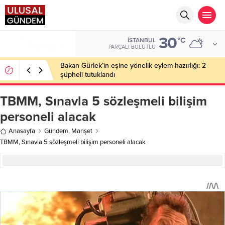
30
EURO
°C
İSTANBUL
55,0659
PARÇALI BULUTLU
Bakan Gürlek’in eşine yönelik eylem hazırlığı: 2
şüpheli tutuklandı
TBMM, Sınavla 5 sözleşmeli bilişim
personeli alacak
Anasayfa
Gündem
,
Manşet
TBMM, Sınavla 5 sözleşmeli bilişim personeli alacak