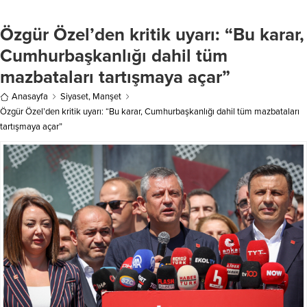
Külliyesi’ndeki kabulde
keşfedin Subscribe to get the
Cumhurbaşkanı Erdoğan’a
latest posts sent to your email. E-
Özgür Özel’den kritik uyarı: “Bu karar,
Fenerbahçe Futbol Kulübü’nün
postanızı yazın… Abone...
arkasında “Recep Tayyip Erdoğan”
Cumhurbaşkanlığı dahil tüm
yazan 1 numaralı formasını takdim
mazbataları tartışmaya açar”
etti. Ulusal Gündem sitesinden
daha fazla şey keşfedin...
Anasayfa
Siyaset
,
Manşet
Özgür Özel’den kritik uyarı: “Bu karar, Cumhurbaşkanlığı dahil tüm mazbataları
tartışmaya açar”