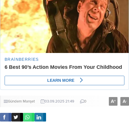
A
A
+
-
Gündem
Manşet
03.09.2025 21:49
0