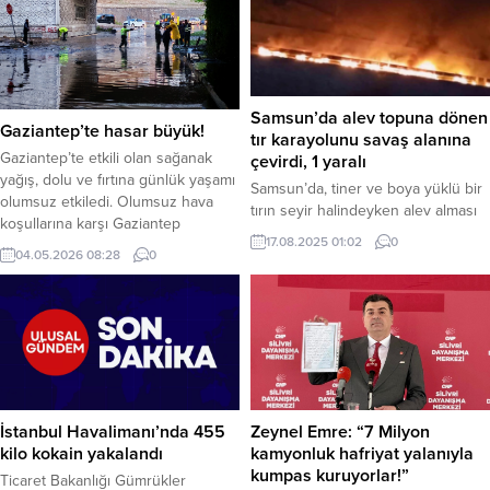
Samsun’da alev topuna dönen
Gaziantep’te hasar büyük!
tır karayolunu savaş alanına
Gaziantep’te etkili olan sağanak
çevirdi, 1 yaralı
yağış, dolu ve fırtına günlük yaşamı
Samsun’da, tiner ve boya yüklü bir
olumsuz etkiledi. Olumsuz hava
tırın seyir halindeyken alev alması
koşullarına karşı Gaziantep
ve frenlerinin boşalması faciaya yol
17.08.2025 01:02
0
Büyükşehir Belediyesi, 550
açtı. Yaklaşık 4 kilometre boyunca
04.05.2026 08:28
0
personel ve 180 araçla sahada
alev topu gibi ilerleyen tır, iki araca
yoğun bir şekilde çalışmalarını
çarptı, bir aracı tamamen yaktı,
sürdürüyor. Haber Merkezi –
geçtiği yolu ve yol kenarındaki
Gaziantep genelinde etkili olan ve
ormanlık alanı ateşe verdi. Olayda
uzmanlar tarafından “süper hücre”
bir kişi yaralandı. Samsun – Olay,
olarak tanımlanan şiddetli yağış,
dün...
dolu ve fırtına, kentte...
İstanbul Havalimanı’nda 455
Zeynel Emre: “7 Milyon
kilo kokain yakalandı
kamyonluk hafriyat yalanıyla
kumpas kuruyorlar!”
Ticaret Bakanlığı Gümrükler