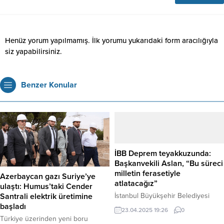
Henüz yorum yapılmamış. İlk yorumu yukarıdaki form aracılığıyla
siz yapabilirsiniz.
Benzer Konular
İBB Deprem teyakkuzunda:
Başkanvekili Aslan, “Bu süreci
milletin ferasetiyle
Azerbaycan gazı Suriye’ye
atlatacağız”
ulaştı: Humus’taki Cender
İstanbul Büyükşehir Belediyesi
Santrali elektrik üretimine
(İBB), Silivri açıklarında meydana
başladı
23.04.2025 19:26
0
gelen depremlerin ardından
Türkiye üzerinden yeni boru