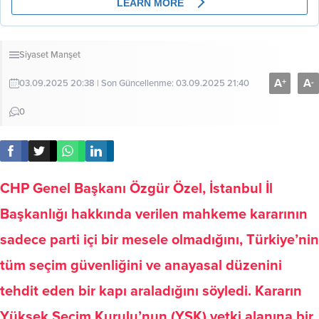
Siyaset
Manşet
A
A
+
-
03.09.2025 20:38 | Son Güncellenme: 03.09.2025 21:40
0
CHP Genel Başkanı Özgür Özel, İstanbul İl
Başkanlığı hakkında verilen mahkeme kararının
sadece parti içi bir mesele olmadığını, Türkiye’nin
tüm seçim güvenliğini ve anayasal düzenini
tehdit eden bir kapı araladığını söyledi. Kararın
Yüksek Seçim Kurulu’nun (YSK) yetki alanına bir