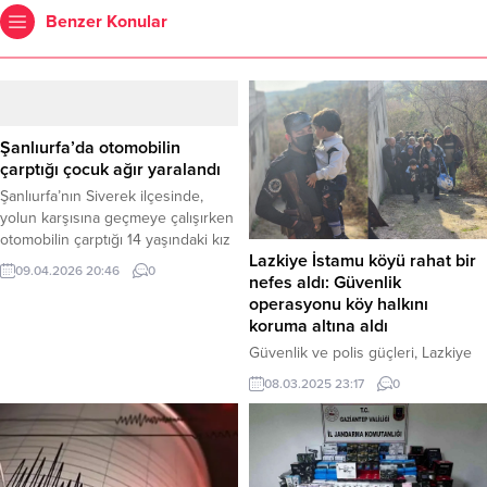
Benzer Konular
Şanlıurfa’da otomobilin
çarptığı çocuk ağır yaralandı
Şanlıurfa’nın Siverek ilçesinde,
yolun karşısına geçmeye çalışırken
otomobilin çarptığı 14 yaşındaki kız
Lazkiye İstamu köyü rahat bir
çocuğu hastaneye kaldırıldı. Küçük
09.04.2026 20:46
0
nefes aldı: Güvenlik
kızın durumunun kritik olduğu
operasyonu köy halkını
öğrenildi. Haber Merkezi – Kaza,
koruma altına aldı
Bağlar Mahallesi Celaleddin Rumi
Bulvarı üzerinde meydana geldi.
Güvenlik ve polis güçleri, Lazkiye
Edinilen bilgilere göre, plakası ve
kırsalındaki İstamu köyünde
08.03.2025 23:17
0
sürücüsünün kimliği henüz
güvenlik operasyonlarına devam
belirlenemeyen bir otomobil, seyir
ediyor. Yetkililer, operasyonların
halindeyken yolun karşısına
devrik rejimin kalıntılarını takip ve
geçmek isteyen...
bölge sakinlerinin güvenliğini
sağlama amaçlı olduğunu bildirdi.