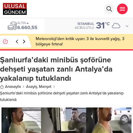
31
ALTIN
°C
İSTANBUL
6.660,55
AZ BULUTLU
Meteoroloji’den kritik uyarı: 3 ile kuvvetli yağış, 3
bölgeye fırtına!
Şanlıurfa’daki minibüs şoförüne
dehşeti yaşatan zanlı Antalya’da
yakalanıp tutuklandı
Anasayfa
Asayiş
,
Manşet
Şanlıurfa’daki minibüs şoförüne dehşeti yaşatan zanlı Antalya’da yakalanıp
tutuklandı