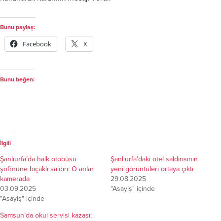
Bunu paylaş:
Facebook
X
Bunu beğen:
İlgili
Şanlıurfa’da halk otobüsü
Şanlıurfa’daki otel saldırısının
şoförüne bıçaklı saldırı: O anlar
yeni görüntüleri ortaya çıktı
kamerada
29.08.2025
03.09.2025
"Asayiş" içinde
"Asayiş" içinde
Samsun’da okul servisi kazası: