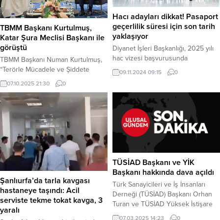
Hacı adayları dikkat! Pasaport
geçerlilik süresi için son tarih
TBMM Başkanı Kurtulmuş,
yaklaşıyor
Katar Şura Meclisi Başkanı ile
görüştü
Diyanet İşleri Başkanlığı, 2025 yılı
hac vizesi başvurusunda
TBMM Başkanı Numan Kurtulmuş,
bulunacak hacı adayları için
“Terörle Mücadele ve Şiddete
09.11.2024 09:15
0
pasaport geçerlilik süresi
Varan Aşırılığın Önlenmesi Üzerine
07.10.2025 21:30
0
uyarısında bulundu. Hac ve Umre
Küresel Parlamenter Konferansı”
Hizmetleri Genel Müdürlüğü’nün
kapsamında Katar Şura Meclisi
internet sitesinde yer alan
Başkanı Hassan bin Abdulla Al
duyuruya göre, hac vizesi
Ghanim ile bir araya geldi. Haber
alabilmek için pasaportların
Merkezi – TBMM Başkanı Numan
geçerlilik süresinin en az 30 Kasım
Kurtulmuş, İstanbul’da Katar Şura
2025 tarihine kadar olması
Meclisi Başkanı Ghanim ile görüştü.
gerekiyor. Yeni pasaport başvurusu
Görüşmeyle ilgili mesaj yayımlayan
TÜSİAD Başkanı ve YİK
için 30...
TBMM Başkanı...
Başkanı hakkında dava açıldı
Şanlıurfa’da tarla kavgası
Türk Sanayicileri ve İş İnsanları
hastaneye taşındı: Acil
Derneği (TÜSİAD) Başkanı Orhan
serviste tekme tokat kavga, 3
Turan ve TÜSİAD Yüksek İstişare
yaralı
Konseyi (YİK) Başkanı Mehmet
07.03.2025 14:23
0