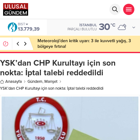
30
BIST
°C
İSTANBUL
13.779,39
PARÇALI BULUTLU
Meteoroloji’den kritik uyarı: 3 ile kuvvetli yağış, 3
bölgeye fırtına!
YSK’dan CHP Kurultayı için son
nokta: İptal talebi reddedildi
Anasayfa
Gündem
,
Manşet
YSK’dan CHP Kurultayı için son nokta: İptal talebi reddedildi