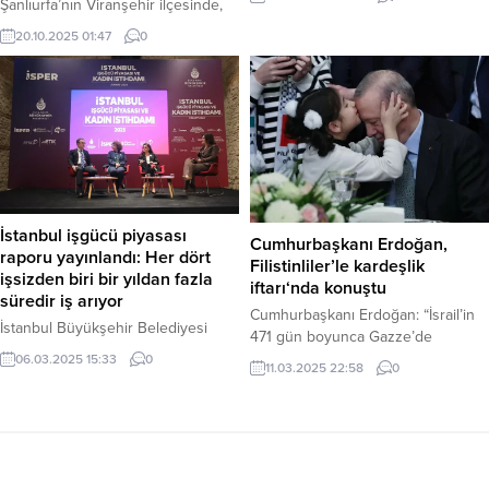
Şanlıurfa’nın Viranşehir ilçesinde,
Ömer Arif Aras, beklenmedik bir
aralarında tarla meselesi yüzünden
şekilde davalık oldu. İki önemli iş
20.10.2025 01:47
0
husumet bulunan iki ailenin fertleri,
insanı hakkında, “Basın yayın
Viranşehir Devlet Hastanesi’nin acil
yoluyla yanıltıcı bilgiyi alenen
servisinde karşılaşınca kavga çıktı.
yayma” suçlamasıyla 5 yıl 3 aya
Tekme ve yumrukların havada
kadar hapis cezası istemiyle dava
uçuştuğu kavgayı sağlık çalışanları
açıldı. Türkiye’nin...
ve güvenlik görevlileri güçlükle
ayırırken, o anlar bir hasta yakınının
cep telefonu kamerasına yansıdı.
Haber Merkezi – Olay, akşam
İstanbul işgücü piyasası
Cumhurbaşkanı Erdoğan,
saatlerinde Viranşehir Devlet...
raporu yayınlandı: Her dört
Filistinliler’le kardeşlik
işsizden biri bir yıldan fazla
iftarı‘nda konuştu
süredir iş arıyor
Cumhurbaşkanı Erdoğan: “İsrail’in
İstanbul Büyükşehir Belediyesi
471 gün boyunca Gazze’de
(İBB), İstanbul işgücü piyasasının ve
gerçekleştirdiği katliamlar, insanlık
06.03.2025 15:33
0
11.03.2025 22:58
0
özellikle kadın istihdamının
tarihine bir utanç lekesi olarak
durumunu gözler önüne seren
kazınmıştır.” dedi. Cumhurbaşkanı
kapsamlı bir rapor yayınladı. İSPER
Recep Tayyip Erdoğan, Beştepe
AŞ koordinasyonunda, İBB
Millet Sergi Salonu’nda düzenlenen
Bölgesel İstihdam Ofisleri ve
Filistinliler’le Kardeşlik İftarı’na
Bahçeşehir Üniversitesi Ekonomik