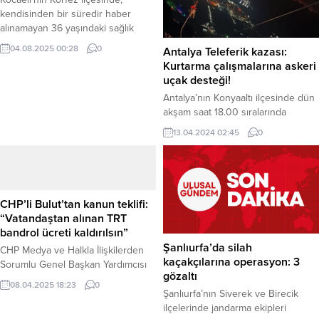
kendisinden bir süredir haber
alınamayan 36 yaşındaki sağlık
görevlisi Burhan D., evinde hayatını
04.08.2025 00:28
0
Antalya Teleferik kazası:
kaybetmiş halde bulundu. Haber
Kurtarma çalışmalarına askeri
Merkezi – Olay, gece saatlerinde
uçak desteği!
Körfez ilçesi Hacıosman Mahallesi
Antalya’nın Konyaaltı ilçesinde dün
Yakup Sokak’ta bulunan bir evde
akşam saat 18.00 sıralarında
meydana geldi. Edinilen bilgiye
Tünektepe Teleferik hattında
göre, eşinden bir süredir ayrı
13.04.2024 02:45
0
meydana gelen kazada 1 kişi
yaşayan sağlık çalışanı Burhan
hayatını kaybetti, 10 kişi ise
D.’den haber alamayan...
yaralandı. Kazada mahsur kalan
vatandaşların kurtarılması için
büyük bir operasyon başlatıldı. Milli
CHP’li Bulut’tan kanun teklifi:
Savunma Bakanlığı’ndan yapılan
“Vatandaştan alınan TRT
açıklamada, kurtarma çalışmalarına
bandrol ücreti kaldırılsın”
destek olmak için Erzurum’dan
Şanlıurfa’da silah
CHP Medya ve Halkla İlişkilerden
Antalya’ya C-130 tipi bir askeri uçak
kaçakçılarına operasyon: 3
Sorumlu Genel Başkan Yardımcısı
görevlendirildiği...
gözaltı
Burhanettin Bulut, vatandaşların
08.04.2025 18:23
0
satın aldığı cep telefonu, bilgisayar,
Şanlıurfa’nın Siverek ve Birecik
tablet gibi elektronik cihazlardan
ilçelerinde jandarma ekipleri